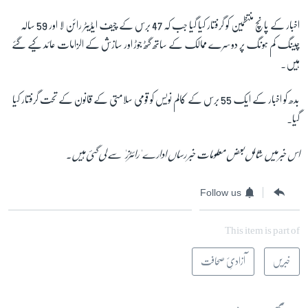
اخبار کے پانچ منتظمین کو گرفتار کیا گیا جب کہ 47 برس کے چیف ایڈیٹر رائن لا اور 59 سالہ
چینگ کم ہونگ پر دوسرے ممالک کے ساتھ گٹھ جوڑ اور سازش کے الزامات عائد کیے گئے
ہیں۔
بدھ کو اخبار کے ایک 55 برس کے کالم نویس کو قومی سلامتی کے قانون کے تحت گرفتار کیا
گیا۔
اس خبر میں شامل بعض معلومات خبر رساں ادارے 'رائٹرز' سے لی گئی ہیں۔
Follow us
This item is part of
خبریں
آزادیِٔ صحافت