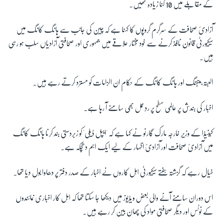
کے مقابلے میں 10 گنا زیادہ تھیں۔
آزادیٔ صحافت کے سرگرم گروپوں کا کہنا ہے کہ چین کی جانب سے ہانگ کانگ میں
سیکیورٹی قانون نافذ کرنے سے خود مختار علاقے میں جمہوری اور صحافتی آزادیاں سلب ہو رہی
ہیں۔
البتہ، بیجنگ اور ہانگ کانگ کے حکام ان الزامات کو مسترد کرتے رہے ہیں۔
اخبار کی بندش پر عالمی سطح پر ردِعمل بھی سامنے آ رہا ہے۔
کینیڈا کے وزیرِ خارجہ مارک گارنو نے کہا ہے کہ 'ایپل ڈیلی' کو زبردستی بند کرنا ہانگ کانگ
میں آزادیٔ صحافت اور آزادیٔ اظہار کے لیے ایک اہم دھچکہ ہے۔
خیال رہے کہ گزشتہ ہفتے سیکیورٹی اہل کاروں
نے اخبار کے صدر دفتر پر دھاوا بول دیا تھا۔
اس دوران سامنے آنے والی بعض ویڈیوز میں دیکھا جا سکتا تھا کہ اہل کار اخباری نمائندوں
کے نوٹس اور دیگر صحافتی مواد کی چھان بین کر رہے ہیں۔