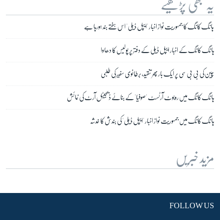
یہ بھی پڑھیے
ہانگ کانگ کا جمہوریت نواز اخبار 'ایپل ڈیلی' اس ہفتے بند ہورہا ہے
ہانگ کانگ کے اخبار ایپل ڈیلی کے دفتر پر پولیس کا دھاوا
چین کی بی بی سی پر ایک بار پھر تنقید، برطانوی سفیر کی طلبی
ہانگ کانگ میں روبوٹ آرٹسٹ 'صوفیا' کے بنائے ڈیجیٹل آرٹ کی نمائش
ہانگ کانگ میں جمہوریت نواز اخبار 'ایپل ڈیلی' کی بندش کا خدشہ
مزید خبریں
FOLLOW US