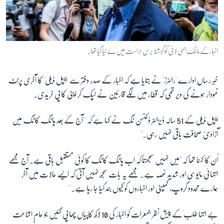
اخبار کے مالک جمی لائی کو گزشتہ برس حراست میں لے لیا گیا تھا۔
خبر رساں ادارے 'رائٹرز' نے بتایا ہے کہ اخبار کے صدر دفتر سے 'ایپل ڈیلی' کا آخری پرنٹ
نمودار ہونے کی دیر تھی کہ قطار میں لگے قارئین نے لپک کر اپنی کاپی خریدی۔
ایپل ڈیلی کے 51 سالہ ڈیزائنر ڈکنسن نگ نے کہا ہے کہ ''آج کے بعد ہانگ کانگ میں
آزادیٔ صحافت باقی نہیں رہی۔"
اُن کا کہنا تھا کہ "میں نہیں سمجھتا کہ اب ہانگ کانگ کا کوئی مستقبل باقی ہے۔ آج مجھے
انتہائی مایوسی اور شدید غصہ ہے۔ مجھے یہ بات سمجھ نہیں آتی کہ ایسے حالات میں آخر
ہمارے محدود گروپ، کمپنی اور اخباروں کو کیوں بند کیا جا رہا ہے۔''
بے انتہا طلب کے پیشِ نظر جمعرات کو اخبار کی 10 لاکھ کاپیاں چھاپی گئیں جو عام اشاعت