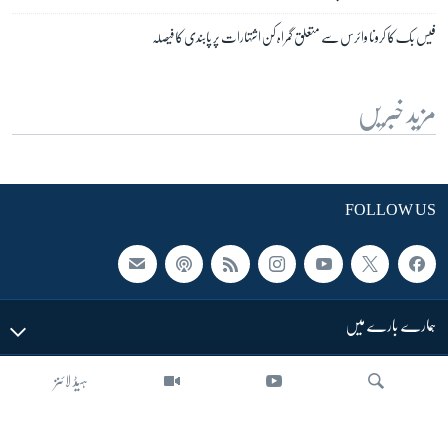
فیس بک کا کرونا وائرس سے متعلق گمراہ کن اشتہارات پر پابندی کا فیصلہ
مزید خبریں
FOLLOW US
ہمارے بارے میں
ہیڈ لائنز
LINKS
SECTIONS