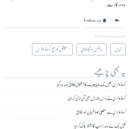
مدد درکار ہے۔
Follow us
This item is part of
خبریں
سائنس و ٹیکنالوجی
اسپیشل کوریج: کرونا وائرس
یہ بھی پڑھیے
کرونا وائرس: فیس بک ویڈیو چیٹ کا استعمال 70 فی صد بڑھ گیا
کرونا وائرس نے درس و تدریس بھی آن لائن کر دی
کرونا وائرس سے متعلق غلط فہمیاں اور حقائق
فیس بک نے صدر ٹرمپ کا اشتہار بلاک کر دیا