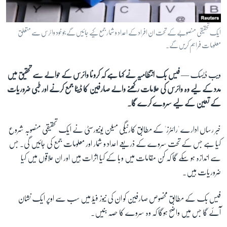
آرٹ
آزادیٔ صحافت
ایک تحقیقی منصوبے کے تحت ان افراد کے اعداد و شمار جمع کیے جائیں گے جو خود وائرس سے متعلق
سائنس و ٹیکنالوجی
معلومات فراہم کریں گے۔
صحت
ویب ڈیسک —
فیس بک انتظامیہ نے کہا ہے کہ کرونا وائرس کے حوالے سے تحقیق میں
دلچسپ و عجیب
مدد کے لیے وہ وائرس کی علامات رکھنے والے صارفین کا ڈیٹا جمع کرنے اور طبی ضروریات
ویڈیوز
کے تعین کے لیے سروے کرے گا۔
آڈیو
خبر رساں ادارے 'رائٹرز' کے مطابق کارنیگی میلن یونیورسٹی نے ایک تحقیقی منصوبہ شروع
اسپیشل کوریج
کیا ہے جس کے تحت سروے کے ذریعے اعداد و شمار اور معلومات جمع کی جائیں گی۔ جس
اداریہ
سے اندازہ ہو سکے گا کہ کن مقامات میں وبا کے کیا اثرات ہیں اور ان علاقوں میں کیا
ضروریات ہیں۔
Learning English
فیس بک کے مطابق مخصوص صارفین کو ان کی نیوز فیڈ میں سب سے اوپر ایک نشان
FOLLOW US
آئے گا جس میں واضح ہوگا کہ وہ سروے کا حصہ بنیں۔