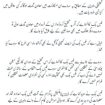
تحقیقی ماہرین کے مطابق یہ سروے ان امکانات میں معاون ثابت ہوگا کہ کن علاقوں میں
کیا طبی ضروریات ہیں۔
زبان
فیس بک کا کہنا ہے کہ اگر یہ تحقیق کرونا وائرس کے انسداد میں معاون ثابت ہوئی تو
سروے دیگر ممالک میں بھی صارفین کے لیے پیش کیا جائے گا۔
خیال رہے کہ فیس بک کی حریف کمپنی گوگل نے بھی گزشتہ ماہ اسی طرح کا سروے کیا
تھا۔
سروے کے حوالے سے فیس بک کا کہنا ہے کہ اس تحقیق کے دوران کارنیگی میلن
یونیورسٹی کے محققین کسی شخص کا انفرای سروے فیس بک انتظامیہ کے ساتھ زیر بحث
نہیں لائے گی جب کہ فیس بک بھی بحیثیت ادارہ کسی کی انفرادی معلومات محققین کو
فراہم نہیں کرے گا۔
فیس بک نے مزید کہا ہے کہ ڈیزیز پریوینٹیشن پروگرام کے تحت فیس بک اعداد و شمار اور
معلومات کی درجہ بندی کرے گا۔ جو وبائی امراض پر کام کرنے والے ماہرین کے لیے