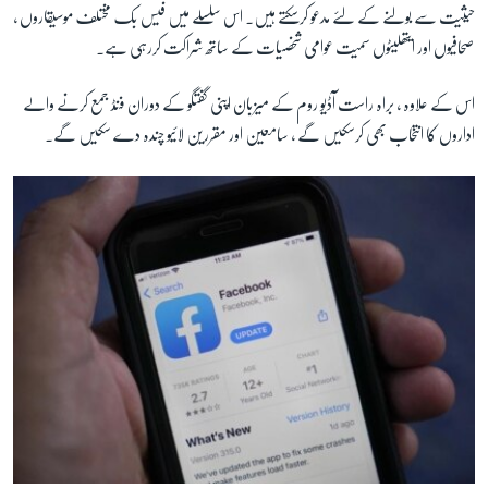
حیثیت سے بولنے کے لئے مدعو کرسکتے ہیں۔ اس سلسلے میں فیس بک مختلف موسیقاروں ،
صحافیوں اور ایتھلیٹوں سمیت عوامی شخصیات کے ساتھ شراکت کررہی ہے۔
زبان
اس کے علاوہ ، براہ راست آڈیو روم کے میزبان اپنی گفتگو کے دوران فنڈ جمع کرنے والے
اداروں کا انتخاب بھی کرسکیں گے ، سامعین اور مقررین لائیو چندہ دے سکیں گے۔