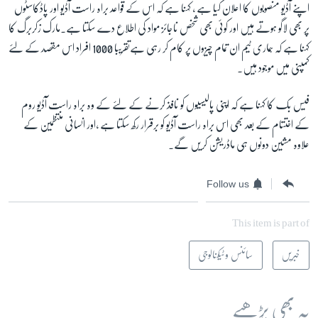
اپنے آڈیو منصوبوں کا اعلان کیا ہے ، کہنا ہے کہ اس کے قواعد براہ راست آڈیو اور پاڈکاسٹوں
پر بھی لاگو ہوتے ہیں اور کوئی بھی شخص ناجائز مواد کی اطلاع دے سکتا ہے۔مارک زکربرگ کا
کہنا ہے کہ ہماری ٹیم ان تمام چیزوں پر کام کر رہی ہےتقریبا 1000 افراد اس مقصد کے لئے
کمپنی میں موجود ہیں۔
فیس بک کا کہنا ہے کہ اپنی پالیسیوں کو نافذ کرنے کے لئے کے وہ براہ راست آڈیو روم
کے اختتام کے بعد بھی اس براہ راست آڈیو کو برقرار رکھ سکتا ہے ،اور انسانی منتظمین کے
علاوہ مشین دونوں ہی ماڈریشن کریں گے۔
Follow us
This item is part of
خبریں
سائنس و ٹیکنالوجی
یہ بھی پڑھیے