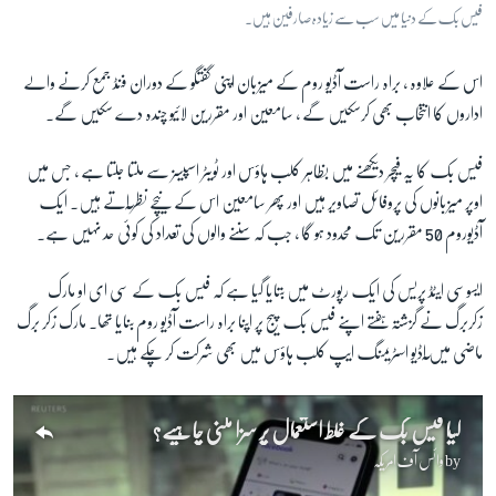
فیس بک کے دنیا میں سب سے زیادہ صارفین ہیں۔
اس کے علاوہ ، براہ راست آڈیو روم کے میزبان اپنی گفتگو کے دوران فنڈ جمع کرنے والے
اداروں کا انتخاب بھی کرسکیں گے ، سامعین اور مقررین لائیو چندہ دے سکیں گے۔
فیس بک کا یہ فیچر دیکھنے میں بظاہر کلب ہاؤس اور ٹویٹر اسپیسز سے ملتا جلتا ہے ، جس میں
اوپر میزبانوں کی پروفائل تصاویر ہیں اور پھر سامعین اس کے نیچے نظر ٓاتے ہیں۔ ایک
آڈیوروم 50 مقررین تک محدود ہو گا ، جب کہ سننے والوں کی تعداد کی کوئی حد نہیں ہے۔
ایسوسی ایٹڈ پریس کی ایک رپورٹ میں بتایا گیا ہے کہ فیس بک کے سی ای او مارک
زکربرگ نے گزشتہ ہفتے اپنے فیس بک پیج پر اپنا براہ راست آڈیو روم بنایا تھا۔ مارک زکر برگ
ماضی میں ٓاڈیو اسٹریمنگ ایپ کلب ہاؤس میں بھی شرکت کر چکے ہیں۔
کیا فیس بک کے غلط استعمال پر سزا ملنی چاہیے؟
by
وائس آف امریکہ