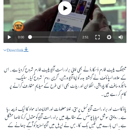
No media source currently available
0:00
2:51
Direct link
میسجنگ پلیٹ فارم ڈسکارڈ نے بھی اپنی براہ راست آڈیو پلیٹ فارم شروع کردیا ہے۔ اس
کے علاوہ اسپاٹائف نے گزشتہ بدھ کو اپنا آڈیو ورژن، "گرین روم" شروع کیا۔ سلیک،
مائیکروسافٹ کارپوریشن، لنکڈ ان اور ریڈٹ بھی اسی طرح کے میڈیم متعارف کرانے پر
کام کر رہے ہیں۔
پاڈکاسٹ اور براہ راست آڈیو نسل پرستی، غلط معلومات اور انتہا پسندانہ مواد کا ایک ذریعہ رہا
ہے۔ روایتی سوشل میڈیا پوسٹس کے مقابلے میں براہ راست آڈیو کو معتدل کرنا خاصا مشکل
ہے۔ اس بارے میں فیس بک کا ، جس نے اپریل میں آڈیو اسٹریمز کو آگے بڑھانے کے