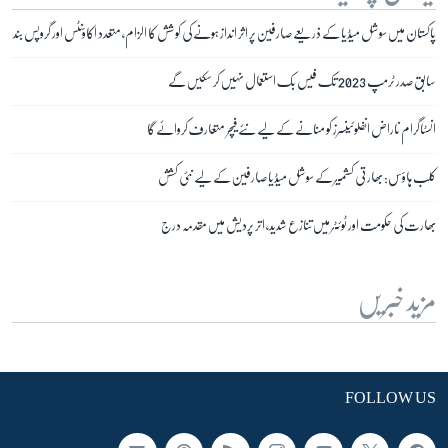
پاکستان میں سوشل میڈیا کے ذریعے صارفین پر اثر انداز ہونے کی کوشش کا الزام، متعدد اکاؤنٹس اور گروپس بند
سابق صدر ٹرمپ 2023 تک فیس بک استعمال نہیں کر سکیں گے
انسٹاگرام ناراض انفلوئینسرز کو منانے کے لیے نئے فیچر متعارف کروائے گا
کلب ہاؤس: بھارتی کشمیر کے سوشل میڈیا صارفین کے لیے نئی کشش
بھارت کی حکومت اور ٹوئٹر میں تنازع شدید، اتر پردیش میں مقدمہ درج
مزید خبریں
FOLLOW US