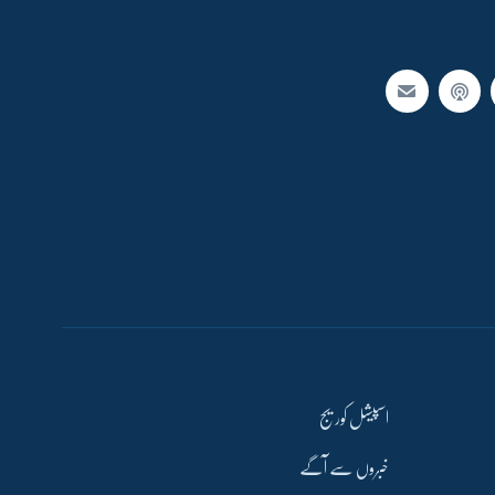
اسپیشل کوریج
خبروں سے آگے