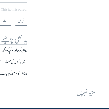
This item is part of
خبریں
آرٹ
یہ بھی پڑھیے
دپیکا پڈکون اور سونم کپور، ک
’دختر‘ پاکستان کی کامیاب فل
لیونارڈو اقوام متحدہ کی جانب
مزید خبریں