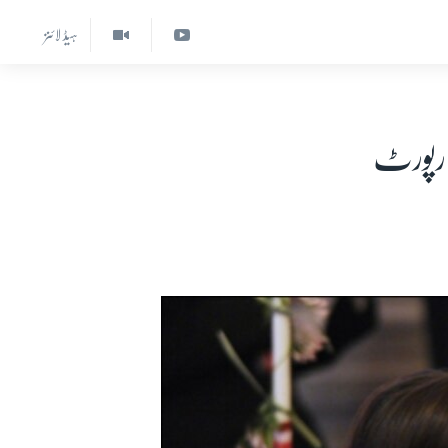
ہیڈ لائنز
 رپورٹ