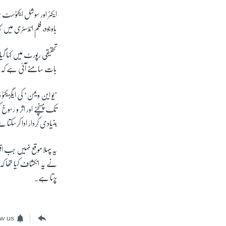
ایکٹر اور سوشل ایکٹوسٹ 
باوجود، فلم انڈسٹری میں 
تحقیقی رپورٹ میں کہا گیا 
بات سامنے آئی ہے کہ فلم
’یو این ویمن‘ کی ایگزیکٹ
تک پہنچنے اور اثر و رسو
بنیادی کردار ادا کرسکتا 
نے یہ انکشاف کیا تھا کہ 
پڑتا ہے۔
ow us