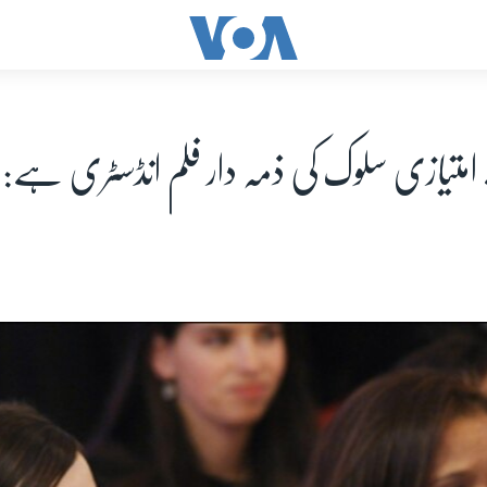
امتیازی سلوک کی ذمہ دار فلم انڈسٹری ہے: