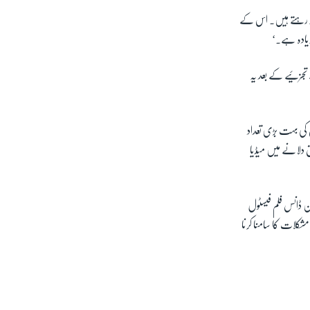
شکار رہتے ہیں۔ اس کے
 زیادہ ہے۔‘
ے تجزئیے کے بعد یہ
ں کی بہت بڑی تعداد
ق دلانے میں میڈیا
نے فلم انڈسٹری کو جنس کی بنیاد پر عدم توازن کا ذمہ دار قرار دیا ہے۔سال 2013میں سن ڈانس فلم فیسٹول
مشکلات کا سامنا کرنا