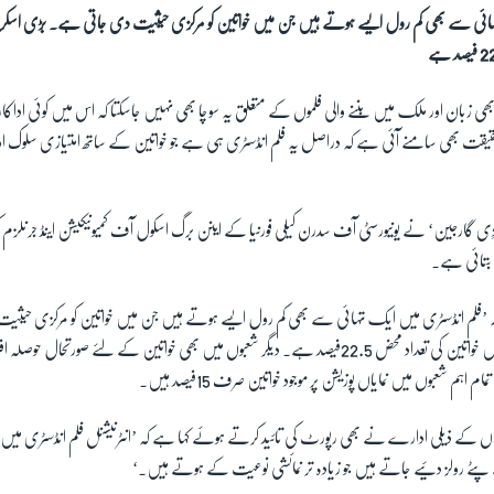
ہائی سے بھی کم رول ایسے ہوتے ہیں جن میں خواتین کو مرکزی حیثیت دی جاتی ہے۔ بڑی اسک
ھی زبان اور ملک میں بننے والی فلموں کے متعلق یہ سوچا بھی نہیں جاسکتا کہ اس میں کوئی اداکار
قیقت بھی سامنے آئی ہے کہ دراصل یہ فلم انڈسٹری ہی ہے جو خواتین کے ساتھ امتیازی سلوک اور 
’دِی گارجین‘ نے یونیورسٹی آف سدرن کیلی فورنیا کے اینن برگ اسکول آف کمیونیکیشن اینڈ جرنل
بتائی ہے۔
کہ ’فلم انڈسٹری میں ایک تہائی سے بھی کم رول ایسے ہوتے ہیں جن میں خواتین کو مرکزی حی
اسکرین کی ورک فورس میں خواتین کی تعداد محض 22.5فیصد ہے۔ دیگر شعبوں میں بھی خواتین کے لئے صورتحا
 شعبوں میں نمایاں پوزیشن پر موجود خواتین صرف 15فیصد ہیں۔
اں کے ذیلی ادارے نے بھی رپورٹ کی تائید کرتے ہوئے کہا ہے کہ ’انٹرنیشنل فلم انڈسٹری میں خوا
ے رولز دئیے جاتے ہیں جو زیادہ تر نمائشی نوعیت کے ہوتے ہیں۔‘