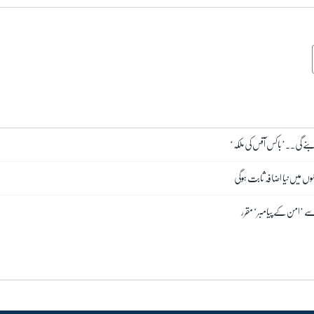
ون بنے گی۔۔’باکس آفس کی ملکہ‘
موں میں نیا اضافہ ثابت ہوگی
 سے ’امن کے پیامبر‘ مقرر