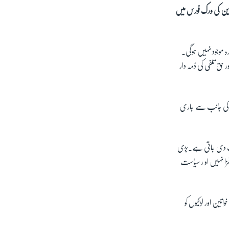
رین کی ورک فورس میں
ہ موجود نہیں ہوگی۔
حق تلفی کی ذمہ دار
زم کی جانب سے جاری
ثیت دی جاتی ہے۔بڑی
ل حوصلہ افزا نہیں او ر سیاست
تین اور لڑکیوں کو