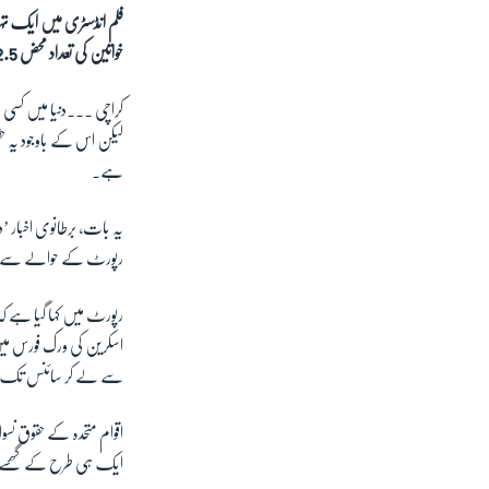
فلم انڈسٹری میں ایک ت
خواتین کی تعداد محض 22.5 فیصد ہے
کراچی ۔۔۔دنیا میں کسی ب
لیکن اس کے باوجود یہ ح
ہے۔
یہ بات، برطانوی اخبار 
رپورٹ کے حوالے سے 
رپورٹ میں کہا گیا ہے 
سے لے کر سائنس تک تمام اہم
اقوام متحدہ کے حقوق نسو
ایک ہی طرح کے گھسے پٹ