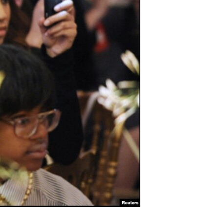
آرٹ
آزادیٔ صحافت
سائنس و ٹیکنالوجی
صحت
دلچسپ و عجیب
ویڈیوز
آڈیو
اسپیشل کوریج
اداریہ