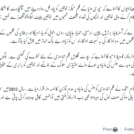
جینا ڈیوس کا کہنا ہے کہ ’پوری دنیا کے فلم میکرز خواتین کو پاورفل رولز دینے میں ہچکچاہٹ کا 
کام کرنے والی خواتین اور لڑکیوں کی تعداد مختلف شعبوں میں خواتین چیف ایگزیکٹو آفیسرز سے کہیں
ہے کہ آسٹریلیا، برازیل، چین، جرمنی، انڈیا، جاپان، روس، جنوبی کوریا، امریکا اور برطانیہ کی فلموں ک
وں میں مرد اداکار کی بہ نسبت اداکاراوٴں کو زیادہ بے باک انداز میں پیش کیا جاتا ہے۔
و ڈائریکٹر، فومزیلا لامبو کا کہنا ہے کہ رپورٹ گلوبل فلم انڈسٹری کے لئے خطرے کی گھنٹی ہے۔ لوگو
خ کی وجہ سے جنس کی بنیاد پر ہونے والے امتیازی سلو ک کے خاتمے اور خواتین کو برابری کے حقو
ہے۔
یہ پہلا موقع نہیں جب اقوام متحدہ 
ہالی وڈ کی صف اول کی ہیروئنز بھی جب ڈائریکٹر بنتی ہیں تو انہیں کافی جدوجہد کرنی پڑتی ہے اور 
Print
Foll