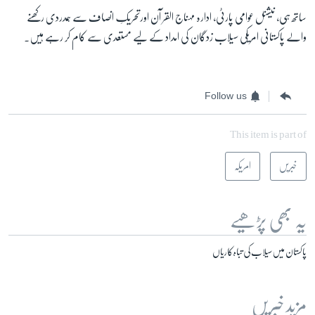
ساتھ ہی، نیشنل عوامی پارٹی، ادارہ مہناج القر آن اورتحریکِ انصاف سے ہمدردی رکھنے
والے پاکستانی امریکی سیلاب زدگان کی امداد کے لیے مستعدی سے کام کر رہے ہیں۔
Follow us
This item is part of
خبریں
امریکہ
یہ بھی پڑھیے
پاکستان میں سیلاب کی تباہ کاریاں
مزید خبریں