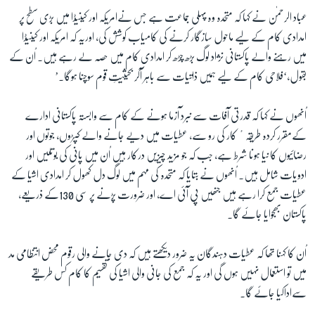
عباد الرحمٰن نے کہا کہ متحدہ وہ پہلی جماعت ہے جس نےامریکہ اور کینیڈا میں بڑی سطح پر
امدادی کام کے لیے ماحول سازگار کرنے کی کامیاب کوشش کی، اوریہ کہ امریکہ اور کینیڈا
میں رہنے والے پاکستانی نژاد لوگ بڑھ چڑھ کر امدادی کام میں حصہ لے رہے ہیں۔ اُن کے
بقول،‘فلاحی کام کے لیے ہمیں ذاتیات سے باہر آکر بحیثیتِ قوم سوچنا ہوگا۔’
اُنھوں نے کہا کہ قدرتی آفات سے نبرد آزما ہونے کے کام سے وابستہ پاکستانی ادارے
کےمقرر کردہ طریقہٴ کار کی رو سے، عطیات میں دیے جانے والے کپڑوں، جوتوں اور
رضائیوں کا نیا ہونا شرط ہے، جب کہ جو مزید چیزیں درکار ہیں اُن میں پانی کی بوتلیں اور
ادویات شامل ہیں۔ اُنھوں نے بتایا کہ متحدہ کی مہم میں لوگ دل کھول کر امدادی اشیا کے
عطیات جمع کرا رہے ہیں جنھیں پی آئی اے، اور ضرورت پڑنے پر سی 130کے ذریعے،
پاکستان بھجوایا جائے گا۔
اُن کا کہنا تھا کہ عطیات دہندگان یہ ضرور دیکھتے ہیں کہ دی جانے والی رقوم محض انتظامی مد
میں تو استعمال نہیں ہوں گی اور یہ کہ جمع کی جانی والی اشیا کی تقسیم کا کام کس طریقے
سےاداکیا جائے گا۔