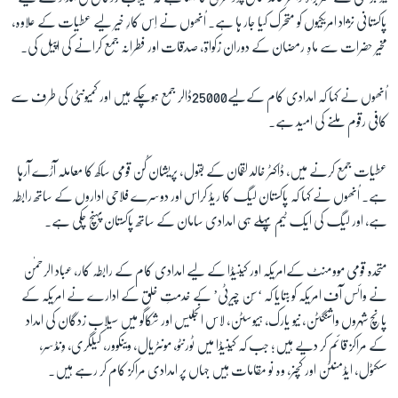
پاکستانی نژاد امریکیوں کو متحرک کیا جار ہا ہے۔ اُنھوں نے اِس کارِ خیر لیے عطیات کے علاوہ،
مخیر حضرات سے ماہِ رمضان کے دوران زکواة، صدقات اور فطرانہ جمع کرانے کی اپیل کی۔
زبان
اُنھوں نے کہا کہ امدادی کام کےلیے25000ڈالر جمع ہوچکے ہیں اور کمیونٹی کی طرف سے
کافی رقوم ملنے کی امید ہے۔
عطیات جمع کرنے میں، ڈاکٹر خالد لقمان کے بقول، پریشان کُن قومی ساکھ کا معاملہ آڑے آرہا
ہے۔ اُنھوں نے کہا کہ پاکستان لیگ کا ریڈ کراس اور دوسرے فلاحی اداروں کے ساتھ رابطہ
ہے، اور لیگ کی ایک ٹیم پہلے ہی امدادی سامان کے ساتھ پاکستان پہنچ چکی ہے۔
متحدہ قومی موومنٹ کےامریکہ اور کینیڈا کے لیے امدادی کام کے رابطہ کار، عباد الرحمٰن
نے وائس آف امریکہ کو بتایا کہ ‘سَن چیرٹی’ کے خدمتِ خلق کے ادارے نے امریکہ کے
پانچ شہروں واشنگٹن، نیو یارک، ہیوسٹن، لاس انجلیس اور شکاگو میں سیلاب زدگان کی امداد
کے مراکز قائم کر دیے ہیں؛ جب کہ کینیڈا میں ٹورنٹو، مونٹریال، وینکوور، کیلگری، وِنڈسر،
سسکٹول، ایڈمنٹن اور کچنر، وہ نو مقامات ہیں جہاں پر امدادی مراکز کام کر رہے ہیں۔