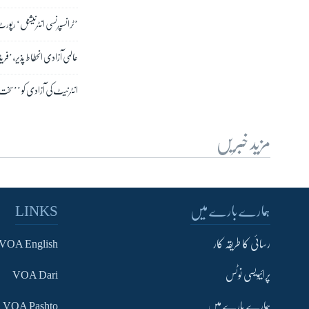
’ٹرانسپرنسی انٹرنیشنل‘ رپور
عالمی آزادی انحطاط پذیر، ’ف
انٹرنیٹ کی آزادی کو ’’سخ
مزید خبریں
ہمارے بارے میں
LINKS
رسائی کا طریقہ کار
VOA English
پرائیویسی نوٹس
VOA Dari
ہمارے بارے میں
VOA Pashto