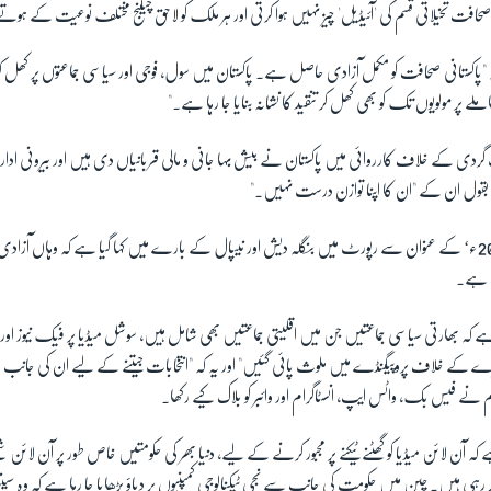
حافت تخیلاتی قسم کی 'آئیڈیل' چیز نہیں ہوا کرتی اور ہر ملک کو لاحق چیلنج مختلف نوعیت کے ہو
ہ "پاکستانی صحافت کو مکمل آزادی حاصل ہے۔ پاکستان میں سول، فوجی اور سیاسی جماعتوں پر کھل کر 
لے پر مولویوں تک کو بھی کھل کر تنقید کا نشانہ بنایا جا رہا ہے۔"
ردی کے خلاف کارروائی میں پاکستان نے بیش بہا جانی و مالی قربانیاں دی ہیں اور بیرونی ادارے
بقول ان کے "ان کا اپنا توازن درست نہیں۔"
’فریڈم اینڈ دی میڈیا 2019ء‘ کے عنوان سے رپورٹ میں بنگلہ دیش اور نیپال کے بارے میں کہا گیا ہے کہ وہاں آ
ت ہے۔
ہے کہ بھارتی سیاسی جماعتیں جن میں اقلیتی جماعتیں بھی شامل ہیں، سوشل میڈیا پر فیک نیوز اور 
 خلاف پروپیگنڈے میں ملوث پائی گئیں" اور یہ کہ "انتخابات جیتنے کے لیے ان کی جانب سے ہ
نے فیس بک، واٹس ایپ، انسٹاگرام اور وائبر کو بلاک کیے رکھا۔
کہ آن لائن میڈیا کو گھٹنے ٹیکنے پر مجبور کرنے کے لیے، دنیا بھر کی حکومتیں خاص طور پر آن لائن 
ر رہی ہیں۔ چین میں حکومت کی جانب سے نجی ٹیکنالوجی کمپنیوں پر دباؤ بڑھایا جا رہا ہے کہ وہ سی