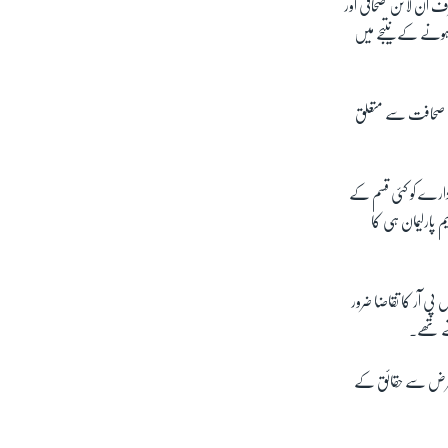
رف آن لائن صحافی اور
ہونے کے نتیجے میں
وہ صحافت سے متعلق
ادارے کو کئی قسم کے
ر ترامیم پارلیمان ہی کا
ی آر کا تقاضا ضرور
تے تھے۔
کی غرض سے حقائق کے