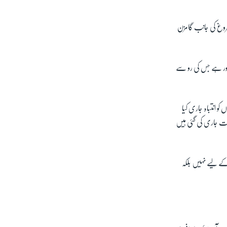
 فروغ کی جانب گامزن
 غور ہے جس کی رو سے
و انتباہ جاری کیا
یات جاری کی گئی ہیں
 کے لیے نہیں بلکہ