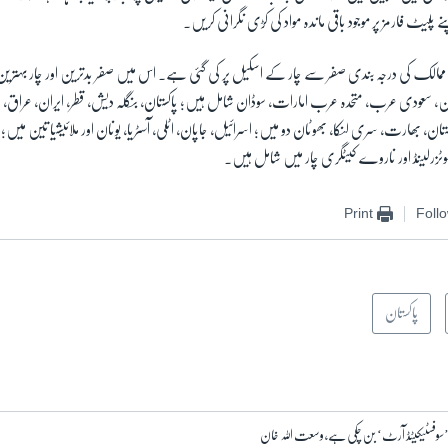
ے پلیٹ فارمز پر موجود باقی ماندہ مواد کی کڑی نگرانی کریں۔
ممالک کی درجہ بندی صفر سے چار کے اسکیل پر کی گئی ہے۔ اس میں صفر بدترین اور چار بہترین
 سعودی عرب، متحدہ عرب امارات، سوڈان شامل ہیں؛ پاکستان، بنگلہ دیش، قطر، ایران، عراق، عما
ان، بھارت، سری لنکا، بھوٹان دو میں؛ اسرائیل، جاپان، اٹلی، آسٹریا، یونان اور ملائیشیا تین میں
وٹزرلینڈ اور ناروے کیٹگری چار میں شامل ہیں۔
Print
Foll
پاکستان
وفسٹیکیٹڈ آرٹ‘ بن چکی ہے، وسعت اللہ خان