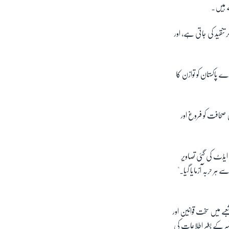
تے ہیں۔
تنقید کی جاتی ہے، اور
 پاکستان کو توازن کا
زادی صحافت کو فروغ اور
ایڈٹ کی گئی تصاویر
ر حربہ آزمایا گیا۔"
شعبے میں سخت قوانین اور
نسر کے بغیر اطلاعات کی