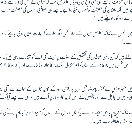
ن لائن صحافت پر پہلے ہی کئی نوع کی پابندیاں عائد ہیں جب کہ نگرانی کے عمل کی وجہ سے نہ ص
ہے ہیں بلکہ مالکان کی معیشت کو نقصان پہنچ رہا ہے۔ پہلے ہی صحافتی اداروں کی معیشت خراب 
انھوں نے کہا کہ "حکومتی ترجمان کے علاوہ کسی دیگر ادارے کو اجازت نہیں ہونی چاہیے کہ 
 کرے۔"
اس کہتے ہیں کہ آن لائن صحافیوں کی تفتیش کے معاملے پر 'ایف آئی اے' کو شکایات رہی ہیں کہ 
مسائل درپیش آتے ہیں۔ اس ضمن میں 2016ء کے ’سائبر کرائم کنٹرول ایکٹ‘ کا حوالہ دیا جاتا ہے، اور یہ کہ درکا
ظہر عباس نے کہا کہ چند ماہ قبل میڈیا پر دفاعی امور کے تجزیہ کاروں کے حوالے سے آئی ایس پ
تجویز واپس لی جا چکی ہے؛ اور ڈیفنس کے وہی تجزیہ کار میڈیا پر آ رہے ہیں جو اس سے پہلے آیا کر
ا نے کہا کہ ’فریڈم ہاؤس‘ جیسے ادارے، پاکستان اور اس کے اداروں کو مبینہ طور پر "بدنام کرنے 
 طرفہ پروپیگنڈہ کرتے ہیں۔"