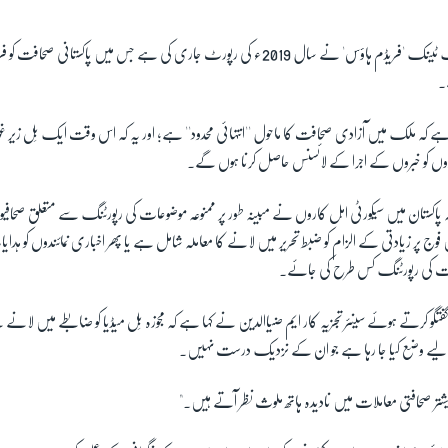
ک ٹینک 'فریڈم
ہاؤس
' نے
سال 2019ء کی رپورٹ جاری کی ہے جس میں پاکستانی صحافت کو
۔
ا ہے کہ ملک میں آزادی صحافت کا ماحول ''انتہائی محدود'' ہے؛ اور یہ کہ اس وقت ایک بِل زیر
اروں کو خبروں کے اجرا کے لائسنس حاصل کرنا ہوں گے۔
 پاکستان میں سیکورٹی اہل کاروں نے مبینہ طور پر ممنوعہ موضوعات کی رپورٹنگ سے متعلق صحافیوں ک
پر زیادتی کے الزام کو ضبط تحریر میں لانے کا معاملہ شامل ہے یا پھر اخباری نمائندوں کو ہدا
ات کی رپورٹنگ کس طرح کی جائے۔
گو کرتے ہوئے سینئر تجزیہ کار ایم ضیاالدین نے کہا ہے کہ مجوزہ بِل میڈیا کو ضابطے میں لانے
یے وضع کیا جا رہا ہے جو ان کے نزدیک درست نہیں۔
بیشتر صحافتی معاملات میں نادیدہ ہاتھ ملوث نظر آتے ہیں۔"