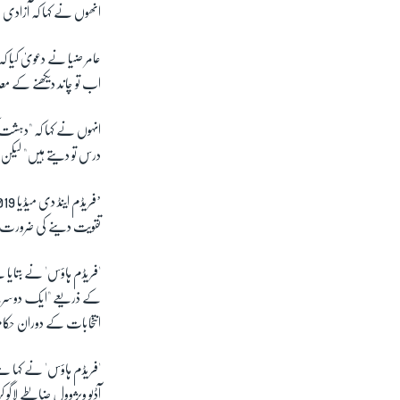
انھوں نے کہا کہ آزادی ص
عامر ضیا نے دعویٰ کیا ک
اب تو چاند دیکھنے کے معام
انہوں نے کہا کہ "دہشت گ
درس تو دیتے ہیں" لیکن 
تقویت دینے کی ضرور
'فریڈم
ہاؤس
' نے بتایا 
کے ذریعے "ایک دوسرے کے
انتخابات کے دوران حکام 
'فریڈم
ہاؤس
' نے کہا ہے 
آڈیو ویژوول ضابطے لاگو ک