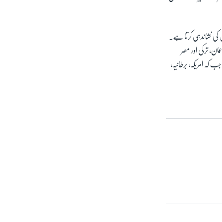
 کی نشاندہی کرتا ہے۔
ن، ترکی اور مصر
؛ جب کہ
امریکہ، برطانیہ،