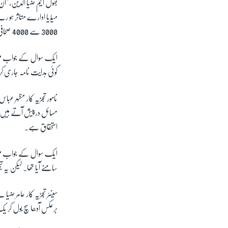
بقول ایم ضیا الدین، "آ
میڈیا ادارے متاثر ہو ر
3000 سے 4000 صحافی بے روزگار ہو چکے ہیں۔"
ایک سوال کے جواب میں 
کوئی ہدایت نامہ جاری
نامور تجزیہ کار مظہر عب
استحقاق ہے۔
ایک سوال کے جواب میں م
سامنے آیا تھا۔ لیکن یہ 
سینئر تجزیہ کار عامر ضی
برعکس آدھا سچ بول کر یک