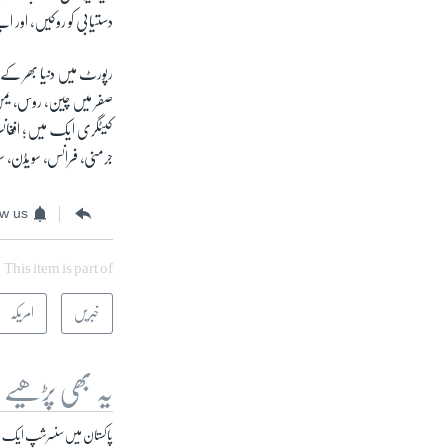
دستیابی کو روکیں، اور اپن
رپورٹ میں دنیا بھر کے 
صفر میں چین، روس، یمن،
کیٹگری ایک میں؛ افغانست
جرمنی، فرانس، سویڈن، س
ow us
This item is part of
خبریں
امریکہ
یہ بھی پڑھیے
پاکستان میں سنسرشپ ایک ’س