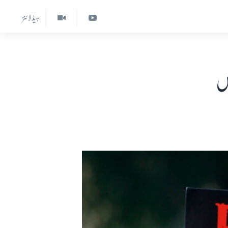
ہیڈ لائنز
ٔس