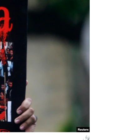
آرٹ
آزادیٔ صحافت
سائنس و ٹیکنالوجی
صحت
دلچسپ و عجیب
ویڈیوز
آڈیو
اسپیشل کوریج
اداریہ
فائل