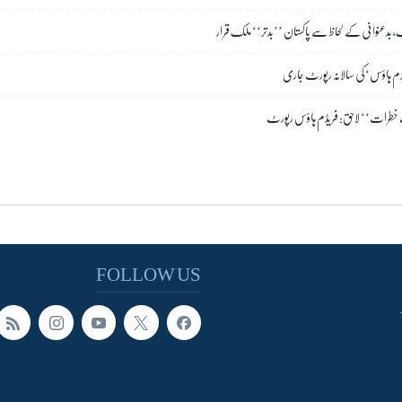
ٹ، بدعنوانی کے لحاظ سے پاکستان ’’بدتر‘‘ ملک قرار
ریڈم ہاؤس‘ کی سالانہ رپورٹ جاری
ت خطرات‘‘ لاحق: فریڈم ہاؤس رپورٹ
FOLLOW US