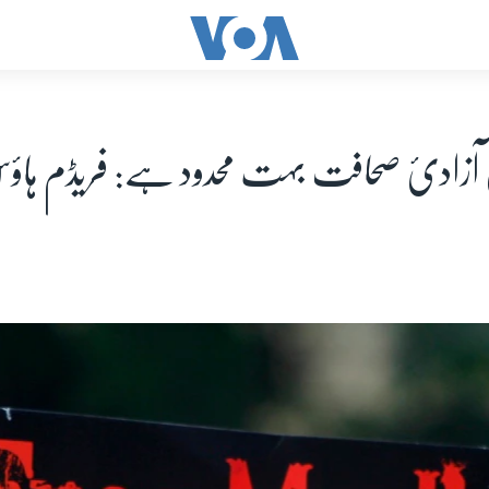
ں آزادیٔ صحافت بہت محدود ہے: فریڈم ہاو