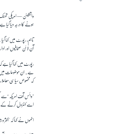
واشنگٹن —
امریکی تھن
ہونے کا درجہ دیا گیا ہے
تاہم، رپورٹ میں کہا گی
آن لائن صحافیوں اور اد
رپورٹ میں کہا گیا ہے کہ
ہے۔ ان موضوعات میں فوج 
کہ مخصوص سیاسی معامل
’وائس آف امریکہ ‘سے گفت
اسے کنٹرول کرنے کے ل
انھوں نے کہا کہ "اکثر و 