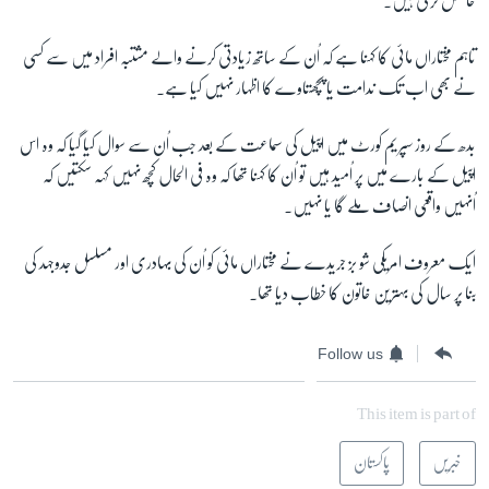
حاصل کرتی ہیں۔
تاہم مختاراں مائی کا کہنا ہے کہ اُن کے ساتھ زیادتی کرنے والے مشتبہ افراد میں سے کسی
نے بھی اب تک ندامت یا پچھتاوے کا اظہار نہیں کیا ہے۔
بدھ کے روز سپریم کورٹ میں اپیل کی سماعت کے بعد جب اُن سے سوال کیا گیا کہ وہ اس
اپیل کے بارے میں پر اُمید ہیں تو اُن کا کہنا تھا کہ وہ فی الحال کچھ نہیں کہہ سکتیں کہ
اُنہیں واقعی انصاف ملے گا یا نہیں۔
ایک معروف امریکی شو بز جریدے نے مختاراں مائی کو اُن کی بہادری اور مسلسل جدوجہد کی
بنا پر سال کی بہترین خاتون کا خطاب دیا تھا۔
Follow us
This item is part of
خبریں
پاکستان