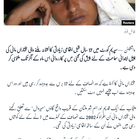
آرٹ
آزادیٔ صحافت
سائنس و ٹیکنالوجی
فائل فوٹو
صحت
واشنگٹن —
سپریم کورٹ میں 17 سال قبل اجتماعی زیادتی کا نشانہ بننے والی مختاراں مائی کی
دلچسپ و عجیب
اپیل ابتدائی سماعت کے لئے پیش کی گئی جس پر کارروائی اس ماہ کے آخر تک ملتوی کر
ویڈیوز
دی ہے۔
آڈیو
مختاراں مائی کا کہنا ہے کہ وہ انصاف کے لئے
17
برس سے جدوجہد کر رہی ہیں اور وہ اس
اسپیشل کوریج
جدوجہد سے اب پیچھے نہیں ہٹ سکتیں۔
اداریہ
پنجاب کے ایک قدیم اور اہم شہر ملتان کے قریب واقع گاؤں ’میروال‘ سے تعلق رکھنے
Learning English
والی مختاراں مائی اُن افراد کو
2002
سے انصاف کے کٹہرے میں لانے کے لئے کوشاں
رہی ہیں جنہوں نے اُن کے ساتھ اجتماعی زیادتی کی تھی۔
FOLLOW US