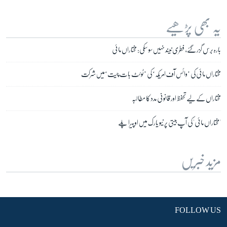
یہ بھی پڑھیے
بارہ برس گزر گئے، فطری نیند نہیں سو سکی: مختاراں مائی
مختاراں مائی کی ’وائس آف امریکہ‘ کی ’ٹوئٹ بات چیت‘میں شرکت
مختاراں کے لیے تحفظ اور قانونی مدد کا مطالبہ
'مختاراں مائی' کی آپ بیتی پر نیو یارک میں اوپیرا پلے
مزید خبریں
FOLLOW US