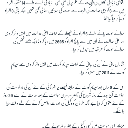
اجتماعی زیادتی گاؤں کی پنچایت کے حکم پر کی گئی تھی۔ زیادتی کرنے والے
14
مشتبہ افراد
میں سے
6
کو ذیلی عدالت کی طرف سے موت کی سزائیں سنائی گئی تھیں جبکہ باقی
8
افراد
زبان
کو رہا کر دیا گیا تھا۔
سزائے موت پانے والے
6
افراد نے فیصلے کے خلاف اعلیٰ عدالت میں اپیل دائر کر دی
اور اعلیٰ عدالت نے اُن میں سے پانچ افراد کو
2005
میں رہا کر دیا جبکہ چھٹے شخص کی
سزائے موت کو عمر قید میں تبدیل کر دیا۔
مختاراں مائی نے اُن کی رہائی کے خلاف سپریم کورٹ میں اپیل دائر کر دی جسے سپریم
کورٹ نے
2011
میں مسترد کر دیا۔
اس کے
8
سال بعد سپریم کورٹ نے سابقہ فیصلے پر نظر ثانی کے لئے اُن کی درخواست کی
سماعت آج بدھ کے روز شروع کی تاہم سرسری سماعت کے بعد عدالت نے اسے
20
روز
کے لئے ملتوی کر دیا ہے تاکہ ملزمان کو وکیل کی خدمات حاصل کرنے کے لئے وقت دیا
جا سکے۔
ملزمان اس سماعت میں کسی وکیل کے بغیر حاضر ہوئے تھے۔