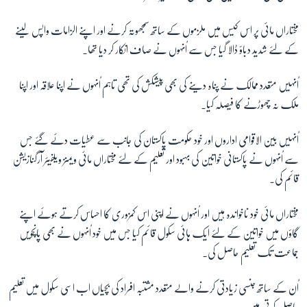
مختاراں مائی پر اس کیس میں ملزموں کے ساتھ سمجھوتہ کرنے اور اپنے الزامات واپس لینے
کے لئے شدید دباؤ ڈالا گیا جس سے اُنہوں نے صاف انکار کر دیا تھا۔
اُنہیں متعدد ممالک نے پناہ دینے کی بھی پیشکش کی تھی تاہم اُنہوں نے اپنا علاقہ اور اپنا
ملک نہ چھوڑنے کا فیصلہ کیا۔
اُنہیں بین الاقوامی اداروں اور خود حکومت پاکستان کی جانب سے عطیات دئے گئے جس
سے اُنہوں نے پاکستانی خواتین کی بہبود اور تعلیم کے لئے مختاراں مائی ویمنز ویلفیئر آرگنازیشن
قائم کی۔
مختاراں مائی خود ناخواندہ ہیں اور اُنہوں نے اپنی اس کمزوری کا احساس کرتے ہوئے اپنے
گاؤں میں خواتین کے لئے ایک ہائی سکول قائم کیا جس میں خود اُنہوں نے بھی پانچویں
جماعت تک تعلیم حاصل کی۔
اُن کے ساتھ جنسی زیادتی کرنے والے متعدد مشتبہ افراد کی بچیاں اب اسی سکول میں تعلیم