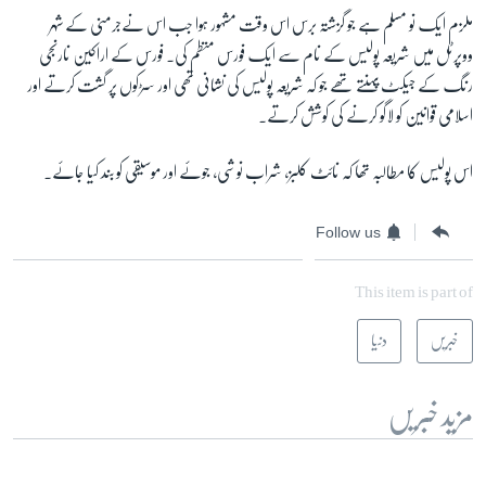
ملزم ایک نو مسلم ہے جو گزشتہ برس اس وقت مشہور ہوا جب اس نےجرمنی کے شہر
ووپرٹل میں شریعہ پولیس کے نام سے ایک فورس منظم کی۔ فورس کے اراکین نارنجی
زبان
رنگ کے جیکٹ پہنتے تھے جو کہ شریعہ پولیس کی نشانی تھی اور سڑکوں پر گشت کرتے اور
اسلامی قوانین کو لاگو کرنے کی کوشش کرتے۔
اس پولیس کا مطالبہ تھا کہ نائٹ کلبز، شراب نوشی، جوئے اور موسیقی کو بند کیا جائے۔
Follow us
This item is part of
خبریں
دنیا
مزید خبریں