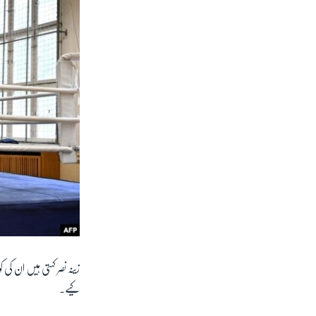
زینہ نصر کہتی ہیں ان ک
کیے۔