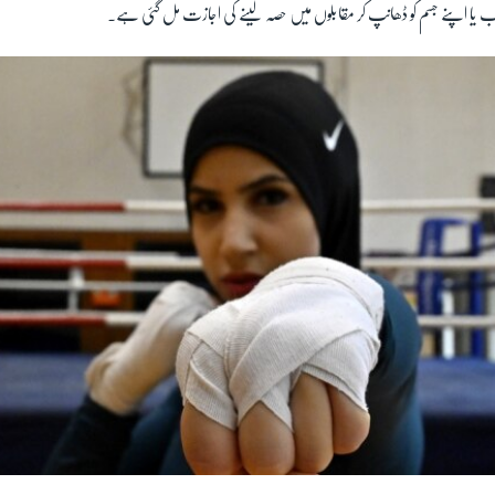
 یا اپنے جسم کو ڈھانپ کر مقابلوں میں حصہ لینے کی اجازت مل گئی ہے۔