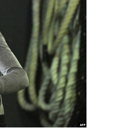
آرٹ
آزادیٔ صحافت
سائنس و ٹیکنالوجی
صحت
دلچسپ و عجیب
ویڈیوز
آڈیو
اسپیشل کوریج
اداریہ