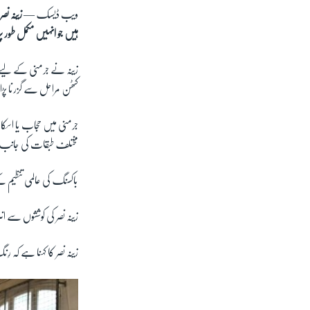
ویب ڈیسک —
زینہ نص
ہیں جو انہیں مکمل طور 
زینہ نے جرمنی کے لیے
کٹھن مراحل سے گزرنا پڑا
جرمنی میں حجاب یا اسک
مختلف طبقات کی جانب 
باکسنگ کی عالمی تنظیم 
زینہ نصر کی کوششوں سے ان
زینہ نصر کا کہنا ہے کہ