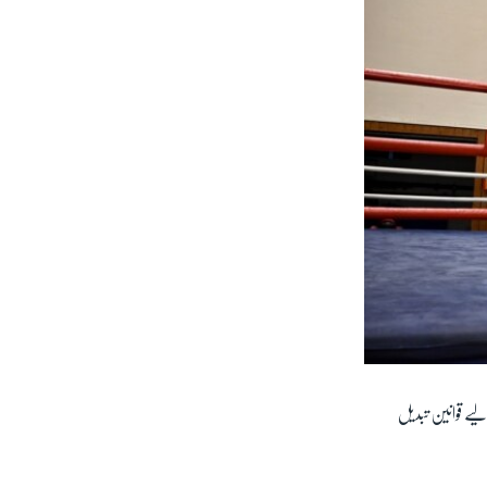
یے قوانین تبدیل