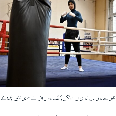
ی کوششوں سے رواں سال فروری میں انٹرنیشنل باکسنگ ایسوسی ایشن نے مسلمان خواتین باکسرز کے ل