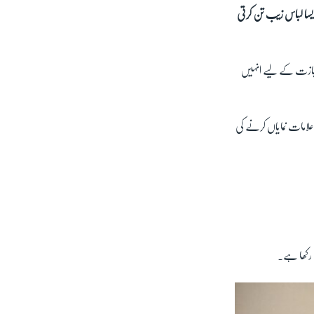
ایسا لباس زیب تن کرتی
جازت کے لیے انہیں
لامات نمایاں کرنے کی
ن رکھا ہے۔