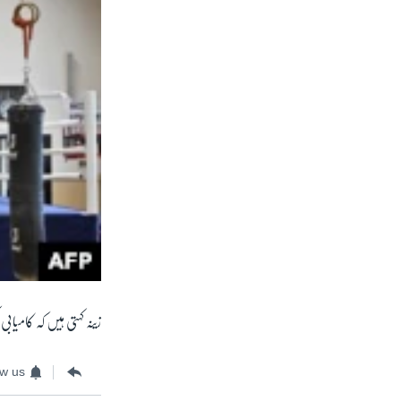
زینہ کہتی ہیں کہ کامیا
ow us