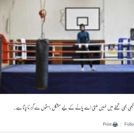
بی کبھی بھی تحفے میں نہیں ملتی اسے پانے کے لیے مشکل راستوں سے گزرنا پڑتا ہے۔
Print
Foll