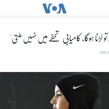
 تو لڑنا ہوگا، کامیابی تحفے میں نہیں ملتی'