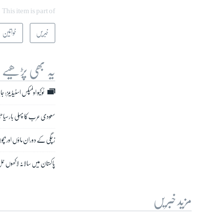
This item is part of
خبریں
خواتین
یہ بھی پڑھیے
ٹوکیو اولمپکس اسٹیڈیمز: 
سعودی عرب کا پہلی بار سیاحت
زچگی کے دوران ماؤں اور بچ
پاکستان میں سالانہ لاکھوں 
مزید خبریں