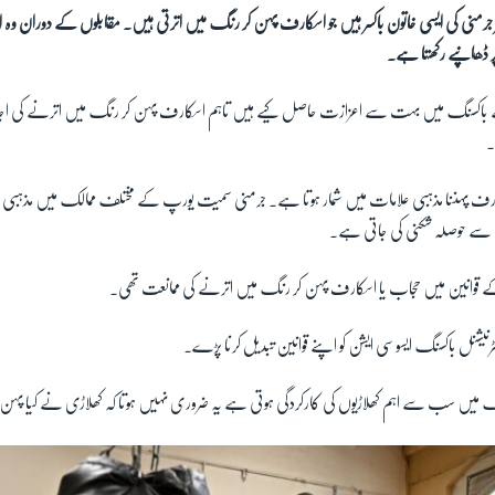
ر جرمنی کی ایسی خاتون باکسر ہیں جو اسکارف پہن کر رنگ میں اترتی ہیں۔ مقابلوں کے دوران وہ 
پر ڈھانپے رکھتا ہے۔
 باکسنگ میں بہت سے اعزازت حاصل کیے ہیں تاہم اسکارف پہن کر رنگ میں اترنے کی ا
۔
ارف پہننا مذہبی علامات میں شمار ہوتا ہے۔ جرمنی سمیت یورپ کے مختلف ممالک میں مذہبی ع
سے حوصلہ شکنی کی جاتی ہے۔
کے قوانین میں حجاب یا اسکارف پہن کر رنگ میں اترنے کی ممانعت تھی۔
ٹرنیشنل باکسنگ ایسوسی ایشن کو اپنے قوانین تبدیل کرنا پڑے۔
 رِنگ میں سب سے اہم کھلاڑیوں کی کارکردگی ہوتی ہے یہ ضروری نہیں ہوتا کہ کھلاڑی نے کیا پہ