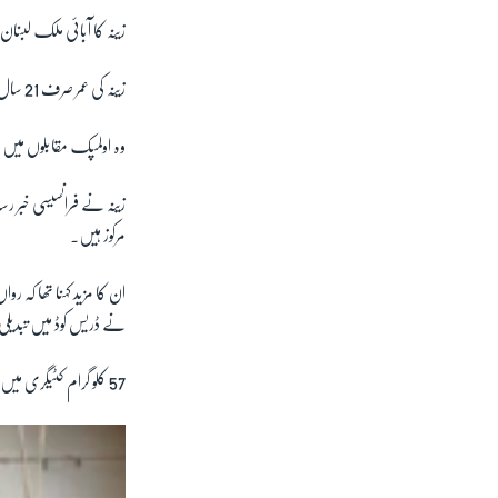
زینہ کا آبائی ملک لبنا
زینہ کی عمر صرف 21 سال ہے جب کہ وہ جرمن امیچر فیدرویٹ
وہ اولمپک مقابلوں میں ج
مرکوز ہیں۔
نے ڈریس کوڈ میں تبدیل
57 کلو گرام کٹیگری میں حصہ لینے والی زینہ اب تک 20 میں سے 18 مقابلے جیت چکی ہیں۔