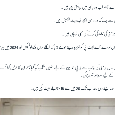
ن ہے تاہم اب وہ برلن میں رہائش پذیر ہیں۔
چیمپئن ہیں۔
رمنی کی نمائندگی کرنے کی بھی خواہاں ہیں۔
زینہ نے فرانسیسی خبر رساں ادارے 'اے ای
ان کا مزید کہنا تھا کہ رواں سال جرمنی کی جانب سے یورپی انڈر 22 کے لیے انہیں منتخب کیا گیا تاہم ان
ی کے لیے جدوجہد شروع کی۔