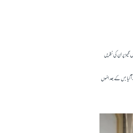
ف پی' کو انٹرویو دیتے ہوئے بتایا کہ اگلے سال ٹوکیو اولمپکس اور 2024 میں پیرس گیمز پر ان کی نظریں
 کا ڈریس کوڈ آڑے آ گیا جس کے بعد انہوں