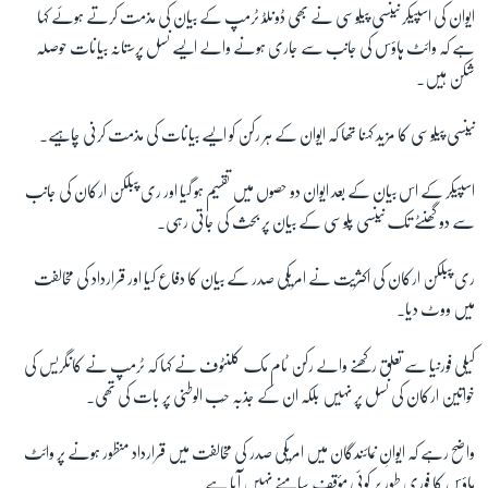
ا
یوان کی اسپیکر
نینسی پیلوسی نے بھی ڈونلڈ ٹرمپ کے بیان کی مذمت کرتے ہوئے کہا
ہے کہ وائٹ ہاؤس کی جانب سے جاری ہونے والے ایسے نسل پرستانہ بیانات حوصلہ
شکن ہیں۔
نینسی پیلوسی کا مزید کہنا تھا کہ ایوان کے ہر رکن کو ایسے بیانات کی مذمت کرنی چاہیے۔
اسپیکر کے اس بیان کے بعد ایوان دو حصوں میں تقسیم ہو گیا اور ری پبلکن ارکان کی جانب
سے دو گھنٹے تک نینسی پلوسی کے بیان پر بحث کی جاتی رہی۔
ری پبلکن ارکان کی اکثریت نے امریکی صدر کے بیان کا دفاع کیا اور قرارداد کی مخالفت
میں ووٹ دیا۔
کیلی فورنیا سے تعلق رکھنے والے رکن
ٹام مک کلنٹوف
نے کہا کہ ٹرمپ نے کانگریس کی
خواتین ارکان کی نسل پر نہیں بلکہ ان کے جذبہ حُب الوطنی پر بات کی تھی۔
واضح رہے کہ ایوانِ نمائندگان میں امریکی صدر کی مخالفت میں قرارداد منظور ہونے پر
وائٹ
ہاؤس کا
فوری طور پر کوئی مؤقف سامنے نہیں آیا ہے۔