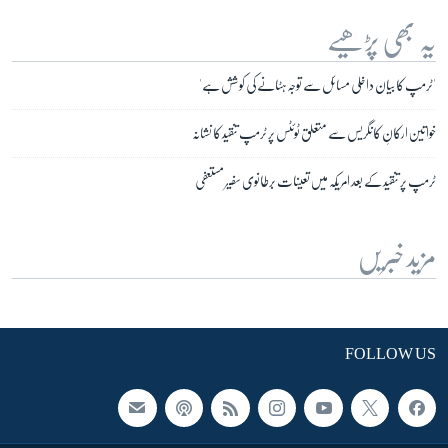
یہ بھی پڑھیے
'ٹرمپ کا بیان داخلی مسائل سے توجہ ہٹانے کی کوشش ہے'
خواتین ارکانِ کانگریس سے متعلق ٹوئٹس پر ٹرمپ تنقید کا نشانہ
ٹرمپ پر تنقید کے بعد امریکہ میں تعینات برطانوی سفیر مستعفی
مزید خبریں
FOLLOW US