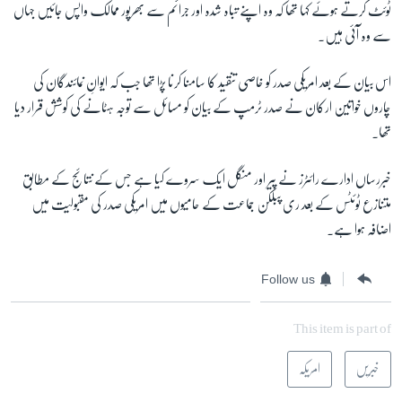
ٹوئٹ کرتے ہوئے کہا تھا کہ وہ اپنے تباہ شدہ اور جرائم سے بھرپور ممالک واپس جائیں جہاں
سے وہ آئی ہیں۔
اس بیان کے بعد امریکی صدر کو خاصی تنقید کا سامنا کرنا پڑا تھا جب کہ ایوانِ نمائندگان کی
چاروں خواتین ارکان نے صدر ٹرمپ کے بیان کو مسائل سے توجہ ہٹانے کی کوشش قرار دیا
تھا۔
خبررساں ادارے رائٹرز نے پیر اور منگل ایک سروے کیا ہے جس کے نتائج کے مطابق
متنازع ٹوئٹس کے بعد ری پبلکن جماعت کے حامیوں میں امریکی صدر کی مقبولیت میں
اضافہ ہوا ہے۔
Follow us
This item is part of
خبریں
امریکہ