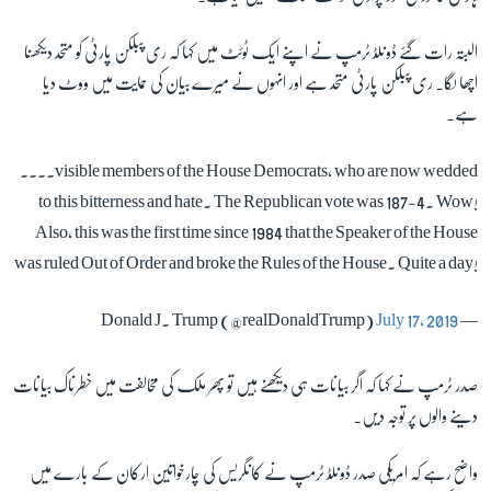
البتہ رات گئے ڈونلڈ ٹرمپ نے اپنے ایک ٹوئٹ میں کہا کہ ری پبلکن پارٹی کو متحد دیکھنا
اچھا لگا۔ ری پبلکن پارٹی متحد ہے اور انہوں نے میرے بیان کی حمایت میں ووٹ دیا
ہے۔
....visible members of the House Democrats, who are now wedded
to this bitterness and hate. The Republican vote was 187-4. Wow!
Also, this was the first time since 1984 that the Speaker of the House
was ruled Out of Order and broke the Rules of the House. Quite a day!
July 17, 2019
— Donald J. Trump (@realDonaldTrump)
صدر ٹرمپ نے کہا کہ اگر بیانات ہی دیکھنے ہیں تو پھر ملک کی مخالفت میں خطرناک بیانات
دینے والوں پر توجہ دیں۔
واضح رہے کہ امریکی صدر ڈونلڈ ٹرمپ نے کانگریس کی چارخواتین ارکان کے بارے میں