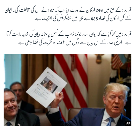
قرارداد کے حق میں 240 ارکان نے ووٹ دیا جب کہ 187 نے اس کی مخالفت کی۔ ایوان
کے کل ارکان کی تعداد 435 ہے جن میں ڈیموکریٹس کی اکثریت ہے۔
زبان
قرارداد میں کہا گیا ہے کہ ایوان صدر ڈونلڈ ٹرمپ کے نسل پرستانہ بیان کی شدید مذمت کرتا
ہے۔ امریکی صدر کے اس بیان سے لوگوں میں خوف اور نفرت کی فضا بڑھی ہے۔