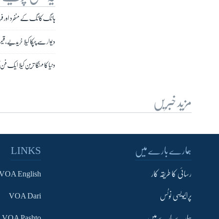
ہانگ کانگ کے منفرد اور فریب
دیوار سے چپکا کیلا خریدیے،
دنیا کا مہنگا ترین کیلا ایک فن کا
مزید خبریں
ہمارے بارے میں
LINKS
رسائی کا طریقہ کار
VOA English
پرائیویسی نوٹس
VOA Dari
ہمارے بارے میں
VOA Pashto