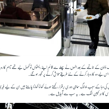
اک ڈاؤن کے خاتمے کے بعد انہوں نے پہلے سے قائم اپنے ریستواں تو کھول لیے تھے تاہم کاروب
ھا اس لیے وہ کاروبار کرنے کے نئے طریقے تلاش کرنے پر مجبور ہو گئے۔
 کی وبا کے سبب جو لوگ سماجی دوری برقرار رکھتے ہوئے کھانا کھانا چاہتے ہیں ان کے لیے فیری
 اس کا ہر کیبن الگ ہے۔ یہ سب سے آئیڈیل ہے۔