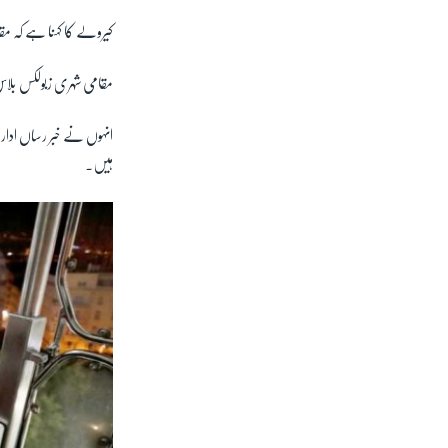
کیرولے کا کہنا ہے کہ م
مقامی شہری زبولکس بلاس
انہوں نے خبر رساں ادارے
ہیں۔