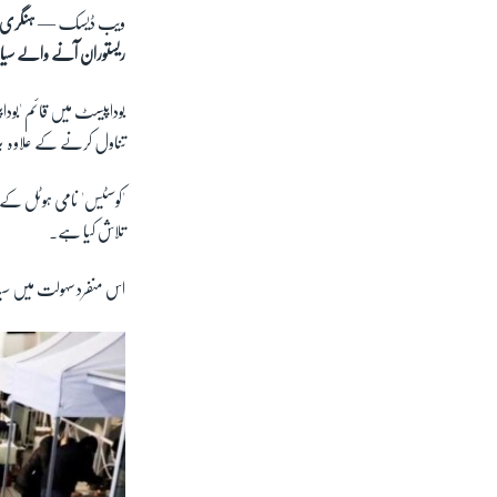
ویب ڈیسک —
ہنگری 
ریستوران آنے والے سیا
بوداپیسٹ میں قائم 'بودا
تناول کرنے کے علاوہ بل
'کوسٹیس' نامی ہوٹل ک
تلاش کیا ہے۔
اس منفرد سہولت میں سی