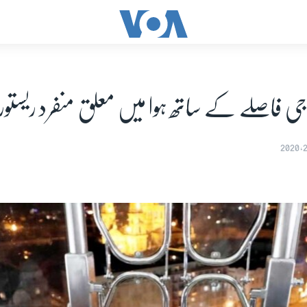
ی فاصلے کے ساتھ ہوا میں معلق منفرد ریستو