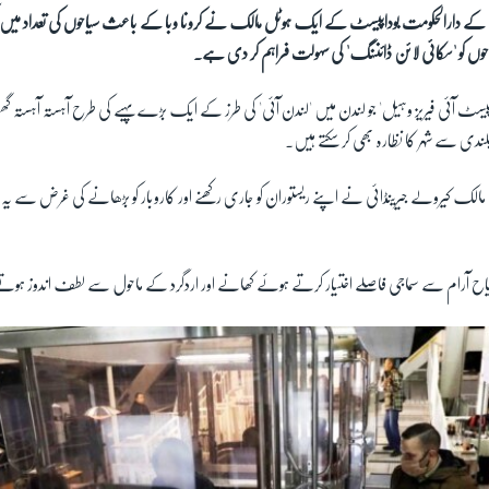
کے دارالحکومت بوداپیسٹ کے ایک ہوٹل مالک نے کرونا وبا کے باعث سیاحوں کی تعداد میں 
حوں کو 'سکائی لائن ڈائننگ' کی سہولت فراہم کر دی ہے۔
پیسٹ آئی فیریز وہیل' جو لندن میں 'لندن آئی' کی طرز کے ایک بڑے پہیے کی طرح آہستہ آہستہ گ
ندی سے شہر کا نظارہ بھی کر سکتے ہیں۔
ے مالک
کیرولے جیرینڈائی نے اپنے ریستوران کو جاری رکھنے اور کاروبار کو بڑھانے کی غرض سے یہ انوک
اح آرام سے سماجی فاصلے اختیار کرتے ہوئے کھانے اور اردگرد کے ماحول سے لطف اندوز ہوت