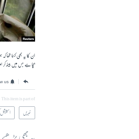
ان کا یہ بھی کہنا تھا کہ
بچا ہے جس میں بیٹھ کر ہ
ow us
This item is part of
خبریں
اسپیشل ک
یہ بھی پڑھیے