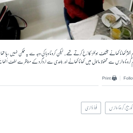
 ہم اکثر کھانا کھانے مختلف ہوٹلز کا رُخ کرتے تھے۔ لیکن کرونا وبا کی وجہ سے یہ ممکن نہیں رہا تھ
م کرونا وائرس سے محفوظ ماحول میں کھانا کھانے اور بلندی سے اردگرد کے مناظر سے لطف اُٹھا س
Print
Foll
وریج: کرونا وائرس
فوڈ ڈائری