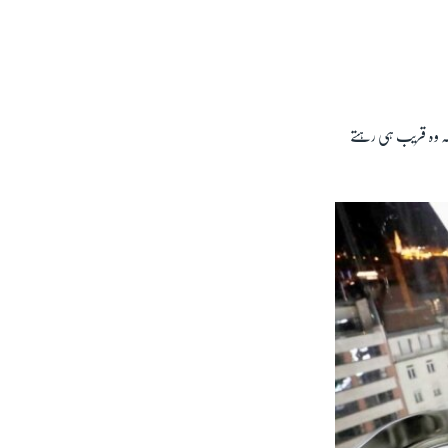
 کہ وہ قریب ہی رہتے