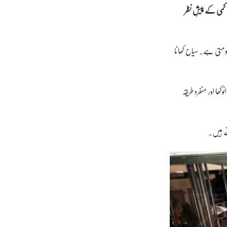
کمی کے پیشِ نظر
ھومتی ہے۔ سیاح کھانا
ھا اور منفرد طریقہ
ے ہیں۔