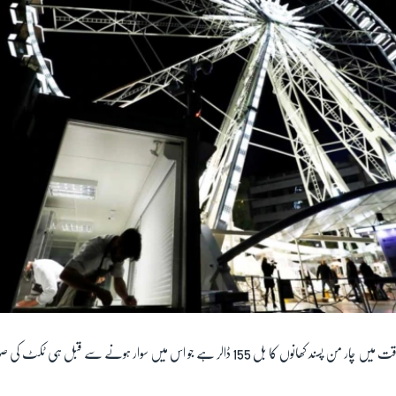
فیری وہیل میں ایک وقت میں چار من پسند کھانوں کا بل 155 ڈالر ہے جو اس میں سوار ہونے سے 