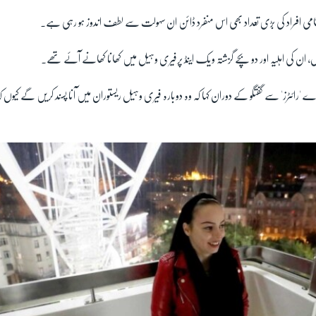
قامی افراد کی بڑی تعداد بھی اس منفرد ڈائن ان سہولت سے لطف اندوز ہو رہی ہے۔
، ان کی اہلیہ اور دو بچے گزشتہ ویک اینڈ پرفیری وہیل میں کھانا کھانے آئے تھے۔
 'رائٹرز' سے گفتگو کے دوران کہا کہ وہ دوبارہ فیری وہیل ریستوران میں آنا پسند کریں گے کیوں