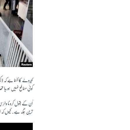
کیرولے کا کہنا ہے کہ ل
کوئی منافع نہیں ہورہا ت
اُن کے بقول کرونا وائرس
ترین جگہ ہے۔ کیوں کہ