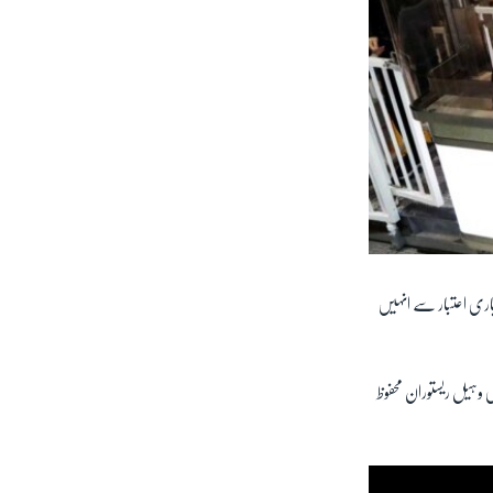
اری اعتبار سے انہیں
 وہیل ریستوران محفوظ