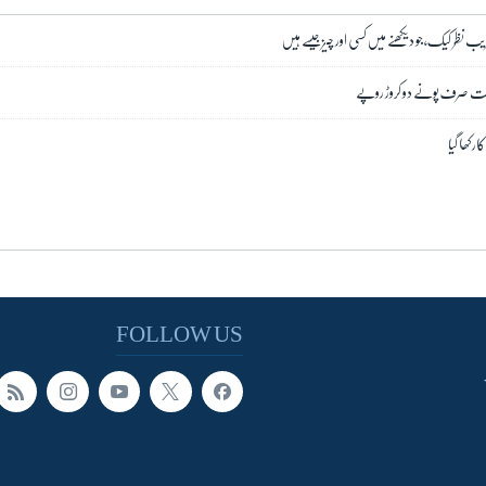
 نظر کیک، جو دیکھنے میں کسی اور چیز جیسے ہیں
 قیمت صرف پونے دو کروڑ روپے
ر کھا گیا
FOLLOW US