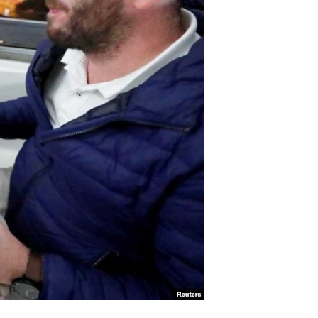
آرٹ
آزادیٔ صحافت
سائنس و ٹیکنالوجی
صحت
دلچسپ و عجیب
ویڈیوز
آڈیو
اسپیشل کوریج
اداریہ