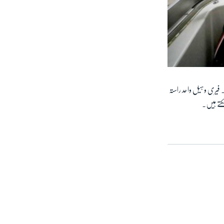
ا۔ فیری وہیل واحد راستہ
کتے ہیں۔