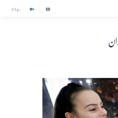
ہیڈ لائنز
ران