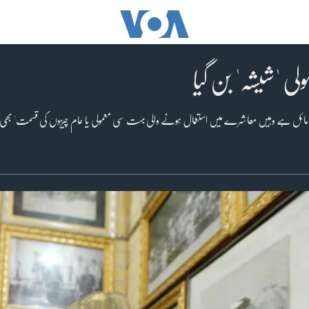
ولی 'شیشہ' بن گیا