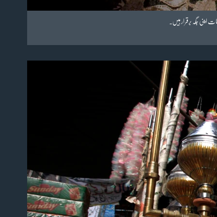
ات اپنی جگہ برقرار ہیں۔