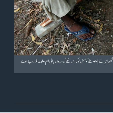
نتا ہے۔ لیکن اس کے باوجود حقے کو بعض لوگ اس خطے کی صدیوں پرانی اہم روایت قرار دیتے ہوئے