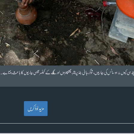
یعے ہی کیوں نہ ہو سانس کی بیماریوں، شوگر، ہائی بلڈ پریشر، پھیپھڑوں اور گلے کے کینسر جیسی بیماریوں کا باعث ب
مزید لوڈ کریں