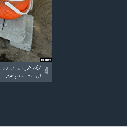
4
تمباکو کا استعمال خواہ وہ حقے کے ذر
اس سے جڑے رہنے پر مصر ہیں۔