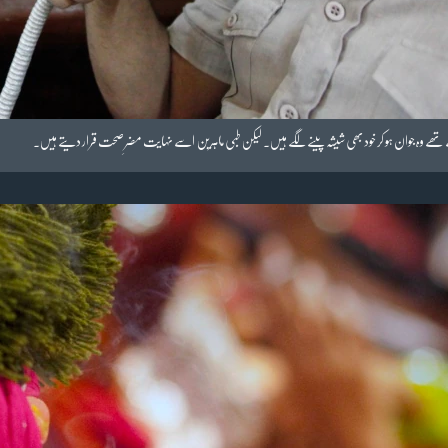
تے تھے وہ جوان ہو کر خود بھی شیشہ پینے لگے ہیں۔ لیکن طبی ماہرین اسے نہایت مضرِ صحت قرار دیتے ہیں۔