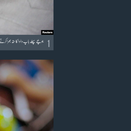
1
جو بچے پہلے باپ دادا کا حقہ بھرا کر