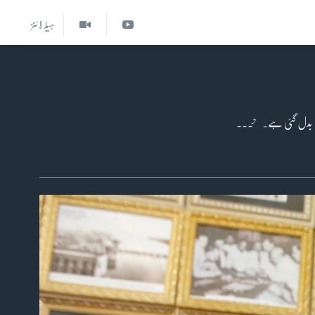
ہیڈ لائنز
دنیا جہاں ترقی کر کے جدیدیت کی طرف مائل ہے وہیں معاشرے میں استعمال ہونے والی بہت سی معمولی یا عام چیزوں کی قسمت' بھی بدل گئی ہے۔ حقے کو ہی دیکھ لیجیے۔ جو پہلے ایک عام 'حقہ' ہوا کرتا تھا، وہ آج 'شیشہ' ہوگیا ہے۔ بدلتے وقت کو 'حقے' کے 'شیشے' میں دیکھیں تو اس کے پینے کے انداز، تمباکو کی قسمیں، شکل و صورت، اس کے پینے والے اور قیمت سب کچھ بدل گیا ہے۔ لیکن اس کے نقصانات