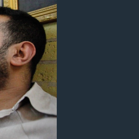
آرٹ
آزادیٔ صحافت
سائنس و ٹیکنالوجی
صحت
دلچسپ و عجیب
ویڈیوز
آڈیو
اسپیشل کوریج
اداریہ