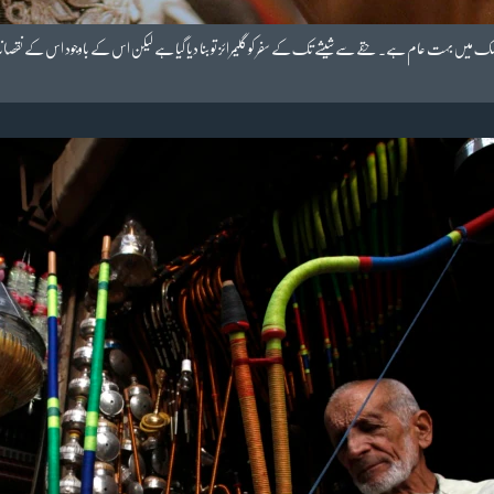
ر ممالک میں بہت عام ہے۔ حقے سے شیشے تک کے سفر کو گلیمرائز تو بنا دیا گیا ہے لیکن اس کے باوجود اس کے نقصان