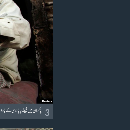
3
پاکستان میں شیشے پر پابندی کے با