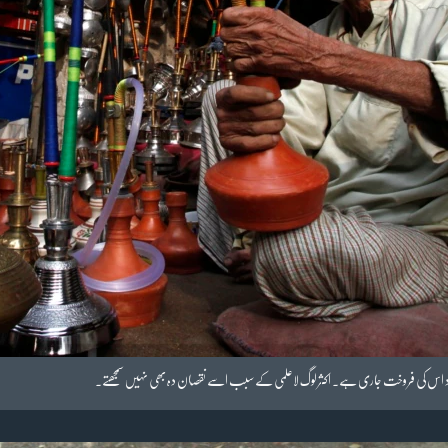
وجود اس کی فروخت جاری ہے۔ اکثر لوگ لاعلمی کے سبب اسے نقصان دہ بھی نہیں سمجھتے۔