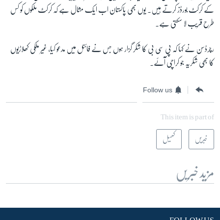
کے کرکٹ بورڈز کرتے ہیں۔ یوں بھی پاکستان اب ایک مثال ہے کہ کرکٹ ملکوں کو کس
طرح قریب لا سکتی ہے۔
رچرڈسن نے کہا کہ پی سی بی کا شکر گزار ہوں جس نے فائنل میں مدعو کیا، غیر ملکی کھلاڑیوں
کا بھی شکریہ جو کراچی آئے۔
Follow us
This item is part of
خبریں
کھیل
مزید خبریں