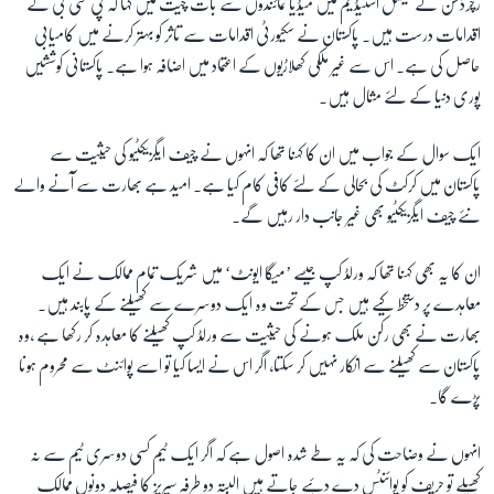
رچرڈسن نے نیشنل اسٹیڈیم میں میڈیا نمائندوں سے بات چیت میں کہا کہ پی سی بی کے
اقدامات درست ہیں۔ پاکستان نے سکیورٹی اقدامات سے تاثر کو بہتر کرنے میں کامیابی
حاصل کی ہے۔ اس سے غیر ملکی کھلاڑیوں کے اعتماد میں اضافہ ہوا ہے۔ پاکستانی کوششیں
زبان
پوری دنیا کے لئے مثال ہیں۔
ایک سوال کے جواب میں ان کا کہنا تھا کہ انہوں نے چیف ایگزیکٹیو کی حیثیت سے
پاکستان میں کرکٹ کی بحالی کے لئے کافی کام کیا ہے۔ امید ہے بھارت سے آنے والے
نئے چیف ایگزیکٹیو بھی غیر جانب دار رہیں گے۔
ان کا یہ بھی کہنا تھا کہ ورلڈ کپ جیسے ’میگا ایونٹ‘ میں شریک تمام ممالک نے ایک
معاہدے پر دستخط کیے ہیں جس کے تحت وہ ایک دوسرے سے کھیلنے کے پابند ہیں۔
بھارت نے بھی رکن ملک ہونے کی حیثیت سے ورلڈ کپ کھیلنے کا معاہدہ کر رکھا ہے ،وہ
پاکستان سے کھیلنے سے انکار نہیں کر سکتا، اگر اس نے ایسا کیا تو اسے پوائنٹ سے محروم ہونا
پڑے گا۔
انہوں نے وضاحت کی کہ یہ طے شدہ اصول ہے کہ اگر ایک ٹیم کسی دوسری ٹیم سے نہ
کھیلے تو حریف کو پوائنٹس دے دئیے جاتے ہیں البتہ دو طرفہ سیریز کا فیصلہ دونوں ممالک