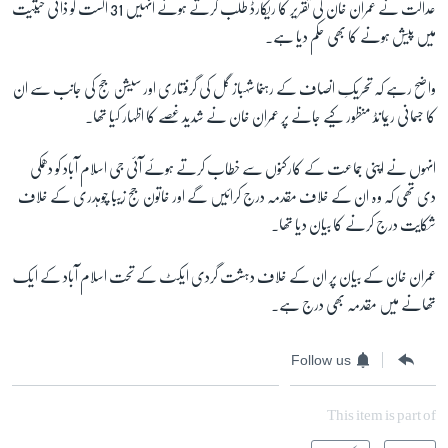
عدالت نے عمران خان کی تقریر کا ریکارڈ طلب کرتے ہوئے انہیں 31 اگست کو ذاتی حیثیت
میں پیش ہونے کا بھی حکم دیا ہے۔
واضح رہے کہ تحریکِ انصاف کے رہنما شہباز گل کی گرفتاری اور سیشن جج کی جانب سے ان
کا جسمانی ریمانڈ منظور کیے جانے پر عمران خان نے شدید غصے کا اظہار کیا تھا۔
انہوں نے اپنی جماعت کے کارکنوں سے خطاب کرتے ہوئے آئی جی اسلام آباد کو دھمکی
دی تھی کہ وہ ان کے خلاف مقدمہ درج کرائیں گے اور خاتون جج زیبا چوہدری کے خلاف
شکایت درج کرنے کا بیان دیا تھا۔
عمران خان کے بیان پر ان کے خلاف دہشت گردی ایکٹ کے تحت اسلام آباد کے ایک
تھانے میں مقدمہ بھی درج ہے۔
Follow us
This item is part of