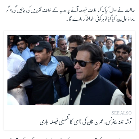
عدالت نےسوال کیا کہ کیا خلاف فیصلہ آنے پر عدلیہ کے خلاف تقریریں کی جائیں گی؟ اگر
ایسا ماحول پیدا کیا گیا تو ہر کوئی اٹھ اٹھ کر مارے گا۔
زبان
SEE ALSO:
توشہ خانہ ریفرنس: عمران خان کی نااہلی کا تفصیلی فیصلہ جاری