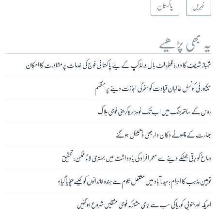
خبریں
پاکستان
یہ بھی پڑھیے
شہباز شریف کا دورۂ قطر، فٹ بال ورلڈکپ کے لیے پاکستانی فوج کی خدمات پر مشاورت کا امکان
سیکیورٹی کونسل طالبان قیادت کو سفر کی اجازت دینے پر منقسم
روس کے ساتھ جنگ میں اب تک نوہزار یوکرینی فوجی ہلاک
بھارت کے چھوٹے دکان دار بھی ڈیجیٹل ہو گئے
دماغ کو برقی جھٹکے دینے سے معمر افراد کی یادداشت میں بہتری لانا ممکن: تحقیق
توہینِ مذہب کا الزام؛ حیدرآباد میں مشتعل ہجوم سے ہندو خاندانوں کو کیسے بچایا گیا؟
امریکہ اور جنوبی کوریا کی سب سے بڑی مشترکہ فوجی مشقیں شروع ہو گئیں