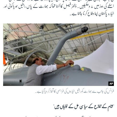
اسلحے کی دوڑ میں نہ دھکیلیں۔ ڈاکٹر فیصل کا کہنا تھا کہ بھارت کے پاس رافیل ہو یا کوئی اور
طیارہ پاکستان اپنا دفاع کرنا جانتا ہے۔
فرانس کی جانب سے بھارت کو رافیل طیاروں کی فراہمی کا آغاز کر دیا گیا ہے۔
'شام کے تنازع کے سیاسی حل کے خواہاں ہیں'