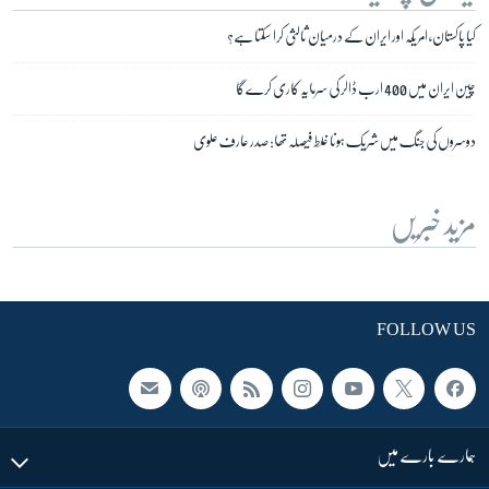
کیا پاکستان، امریکہ اور ایران کے درمیان ثالثی کرا سکتا ہے؟
چین ایران میں 400 ارب ڈالر کی سرمایہ کاری کرے گا
دوسروں کی جنگ میں شریک ہونا غلط فیصلہ تھا: صدر عارف علوی
مزید خبریں
FOLLOW US
ہمارے بارے میں