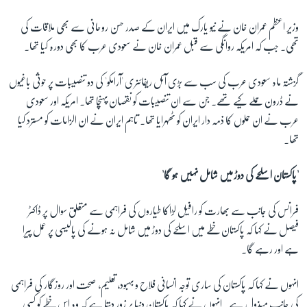
وزیر اعظم عمران خان نے نیو یارک میں ایران کے صدر حسن روحانی سے بھی ملاقات کی
تھی۔ جب کہ امریکہ روانگی سے قبل عمران خان نے سعودی عرب کا بھی دورہ کیا تھا۔
گزشتہ ماہ سعودی عرب کی سب سے بڑی آئل ریفائنری 'آرامکو' کی دو تنصیبات پر حوثی باغیوں
نے ڈرون حملے کیے تھے۔ جن سے ان تنصیبات کو نقصان پہنچا تھا۔ امریکہ اور سعودی
عرب نے ان حملوں کا ذمہ دار ایران کو ٹھہرایا تھا۔ تاہم ایران نے ان الزامات کو مسترد کیا
تھا۔
'پاکستان اسلحے کی دوڑ میں شامل نہیں ہو گا'
فرانس کی جانب سے بھارت کو رافیل لڑاکا طیاروں کی فراہمی سے متعلق سوال پر ڈاکٹر
فیصل نے کہا کہ پاکستان خطے میں اسلحے کی دوڑ میں شامل نہ ہونے کی پالیسی پر عمل پیرا
ہے اور رہے گا۔
انہوں نے کہا کہ پاکستان کی ساری توجہ انسانی فلاح و بہبود، تعلیم، صحت اور روزگار کی فراہمی
کی جانب مبذول ہے۔ انہوں نے کہا کہ پاکستان دنیا پر زور دیتا ہے کہ وہ اس خطے کو کسی