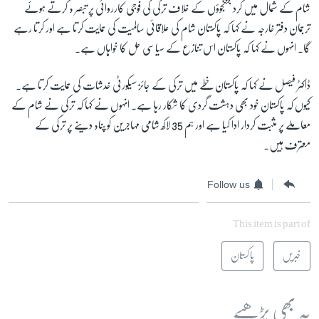
شام کے شمال میں کرد جنگجوؤں کے خلاف ترکی کی فوجی کارروائی پر تبصر ہ کرتے ہوئے
ترجمان دفتر خارجہ نے کہا کہ پاکستان شام کی علاقائی سالمیت کی حمایت کرتا ہے اور کرتا رہے
گا۔ انہوں نے کہا کہ پاکستان اس تنازع کے سیاسی حل کا خواہاں ہے۔
ڈاکٹر فیصل نے کہا کہ پاکستان خطے میں ترکی کے جائز سیکورٹی خدشات کی حمایت کرتا ہے۔
کیوں کہ پاکستان خود بھی دہشت گردی کا شکار رہا ہے۔ انہوں نے کہا کہ ترکی نے شام کے
معاملے پر مثبت کردار ادا کیا ہے اور ہم 35 لاکھ شامی مہاجرین کو پناہ دینے پر ترکی کے
معترف ہیں۔
Follow us
This item is part of
خبریں
پاکستان
یہ بھی پڑھیے