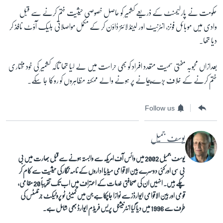
حکومت نے پارلیمنٹ کے ذریعے کشمیر کو حاصل خصوصی حیثیت ختم کرنے سے قبل
وادی میں موبائل فونز، انٹرنیٹ اور لینڈ لائنز ڈاؤن کر کے مکمل مواصلاتی بلیک آؤٹ نافذ کر
دیا تھا۔
بعدازاں محبوبہ مفتی سمیت متعدد افراد کو بھی حراست میں لے لیا تھا تاکہ کشمیر کی خود مختاری
ختم کرنے کے خلاف بڑے پیمانے پر ہونے والے ممکنہ مظاہروں کو روکا جا سکے۔
Follow us
یوسف جمیل
یوسف جمیل 2002 میں وائس آف امریکہ سے وابستہ ہونے سے قبل بھارت میں بی
بی سی اور کئی دوسرے بین الاقوامی میڈیا اداروں کے نامہ نگار کی حیثیت سے کام کر
چکے ہیں۔ انہیں ان کی صحافتی خدمات کے اعتراف میں اب تک تقریباً 20 مقامی،
قومی اور بین الاقوامی ایوارڈز سے نوازا جاچکا ہے جن میں کمیٹی ٹو پروٹیکٹ جرنلسٹس کی
طرف سے 1996 میں دیا گیا انٹرنیشنل پریس فریڈم ایوارڈ بھی شامل ہے۔