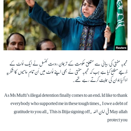
محبوبہ مفتی کی رہائی سے متعلق حکومت کے ترجمان روہت کنسل نے ایک ٹوئٹ کے
ذریعے مطلع کیا ہے جب کہ محبوبہ مفتی نے بھی اپنے ٹوئٹ میں اُن تمام حامیوں کا شکریہ
ادا کیا جو ان کی حمایت کرتے رہے تھے۔
As Ms Mufti’s illegal detention finally comes to an end, Id like to thank
everybody who supported me in these tough times. I owe a debt of
gratitude to you all. This is Iltija signing off. فی امان اﷲ May allah
protect you