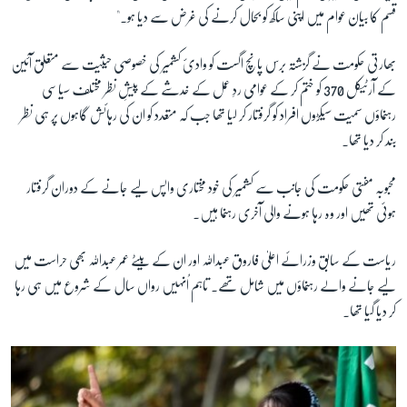
قسم کا بیان عوام میں اپنی ساکھ کو بحال کرنے کی غرض سے دیا ہو۔"
بھارتی حکومت نے گزشتہ برس پانچ اگست کو وادیٔ کشمیر کی خصوصی حیثیت سے متعلق آئین
کے آرٹیکل 370 کو ختم کر کے عوامی ردِ عمل کے خدشے کے پیشِ نظر مختلف سیاسی
رہنماؤں سمیت سیکڑوں افراد کو گرفتار کر لیا تھا جب کہ متعدد کو ان کی رہائش گاہوں پر ہی نظر
بند کر دیا تھا۔
محبوبہ مفتی حکومت کی جانب سے کشمیر کی خود مختاری واپس لیے جانے کے دوران گرفتار
ہوئی تھیں اور وہ رہا ہونے والی آخری رہنما ہیں۔
ریاست کے سابق وزرائے اعلیٰ فاروق عبداللہ اور ان کے بیٹے عمر عبداللہ بھی حراست میں
لیے جانے والے رہنماؤں میں شامل تھے۔ تاہم اُنہیں رواں سال کے شروع میں ہی رہا
کر دیا گیا تھا۔