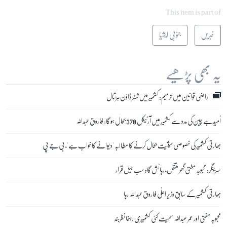
This item is part of
خبریں
جنوبی ایشیا
یہ بھی پڑھیے
اراضی قوانین میں ترمیم: کشمیر میں شٹر ڈاؤن ہڑتال
اُمید ہے چین کی مدد سے کشمیر میں آرٹیکل 370 بحال ہو گا: فاروق عبداللہ
بھارتی کشمیر کی خصوصی حیثیت بحال کرنے کا مطالبہ 'دیوانے کا خواب ہے'، بی جے پی
سرینگر: محبوبہ مفتی گھر منتقل، رہائش گاہ سب جیل قرار
بھارتی کشمیر کے سابق وزیر اعلٰی فاروق عبداللہ رہا
محبوبہ مفتی اور عمر عبداللہ سمیت کئی کشمیری رہنما نظربند