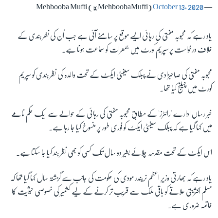
October 13, 2020
— Mehbooba Mufti (@MehboobaMufti)
یاد رہے کہ محبوبہ مفتی کی رہائی ایسے موقع پر سامنے آئی ہے جب اُن کی نظر بندی کے
خلاف درخواست پر سپریم کورٹ میں جمعرات کو سماعت ہونا ہے۔
محبوبہ مفتی کی صاحبزادی نے
پبلک سیفٹی ایکٹ کے تحت والدہ کی نظر بندی کو سپریم
کورٹ میں چیلنج کیا تھا۔
خبر رساں ادارے 'رائٹرز' کے مطابق محبوبہ مفتی کی رہائی کے حوالے سے ایک حکم نامے
میں کہا گیا ہے کہ پبلک سیفٹی ایکٹ کو فوری طور پر منسوخ کیا جا رہا ہے۔
اس ایکٹ کے تحت مقدمہ چلائے بغیر دو سال تک کسی کو بھی نظر بند کیا جا سکتا ہے۔
یاد رہے کہ بھارتی وزیرِ اعظم نریندر مودی کی حکومت کی جانب سے گزشتہ سال کہا گیا تھا کہ
مسلم اکثریتی علاقے کو باقی ملک سے قریب تر کرنے کے لیے کشمیر کی خصوصی حیثیت کا
خاتمہ ضروری ہے۔