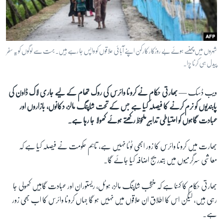
آرٹ
آزادیٔ صحافت
سائنس و ٹیکنالوجی
شہروں میں پھنسے ہوئے بے روزکار کارکن اپنے آبائی علاقوں کو واپس جا رہے ہیں۔ بہت سے لوگوں کو یہ سفر
صحت
پیدل ہی کرنا پڑا۔
دلچسپ و عجیب
ویب ڈسک —
بھارتی حکام نے کرونا وائرس کی روک تھام کے لیے جاری لاک ڈاون کی
ویڈیوز
پابندیوں کو نرم کرنے کا فیصلہ کیا ہے جس کے تحت شاپنگ مالز، دکانوں، بازاروں اور
آڈیو
عبادت گاہوں کو احتیاطی تدابیر ملحوظ رکھتے ہوئے کھولا جا رہا ہے۔
اسپیشل کوریج
بھارت میں کرونا وائرس کا زور ابھی ٹوٹا نہیں ہے، تاہم حکومت نے فیصلہ کیا ہے کہ
اداریہ
معاشی سرگرمیوں میں بتدریج اضافہ کیا جائے گا۔
Learning English
بھارتی حکام کا کہنا ہے کہ منتخب شاپنگ مالز، ہوٹل، ریستوران اور عبادت گاہیں کھولی جا
رہی ہیں، لیکن اس کا اطلاق ان علاقوں میں نہیں ہو گا جہاں کرونا وائرس کا اب بھی زور
FOLLOW US
ہے۔