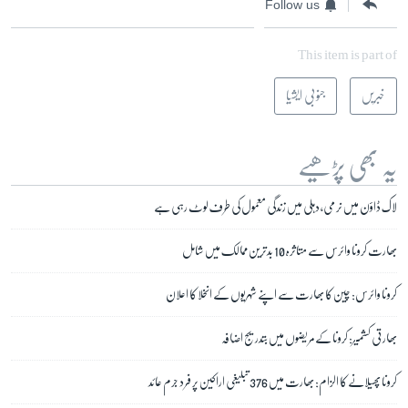
Follow us
This item is part of
خبریں
جنوبی ایشیا
یہ بھی پڑھیے
لاک ڈاؤن میں نرمی، دہلی میں زندگی معمول کی طرف لوٹ رہی ہے
بھارت کرونا وائرس سے متاثرہ 10 بدترین ممالک میں شامل
کرونا وائرس: چین کا بھارت سے اپنے شہریوں کے انخلا کا اعلان
بھارتی کشمیر: کرونا کے مریضوں میں بتدریج اضافہ
کرونا پھیلانے کا الزام: بھارت میں 376 تبلیغی اراکین پر فرد جرم عائد