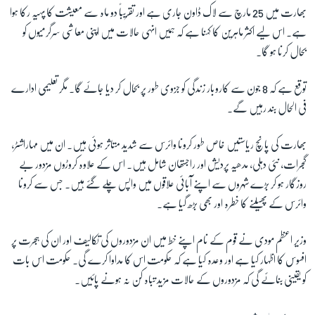
بھارت میں 25 مارچ سے لاک ڈاون جاری ہے اور تقریباً دو ماہ سے معیشت کا پہیہ رکا ہوا
ہے۔ اس لیے اکثر ماہرین کا کہنا ہے کہ ہمیں انہی حالات میں اپنی معاشی سرگرمیوں کو
بحال کرنا ہو گا۔
توقع ہے کہ 8 جون سے کاروبار زندگی کو جزوی طور پر بحال کر دیا جائے گا۔ مگر تعلیمی ادارے
فی الحال بند رہیں گے۔
بھارت کی پانچ ریاستیں خاص طور کرونا وائرس سے شدید متاثر ہوئی ہیں۔ ان میں مہاراشٹر،
گجرات، نئی دہلی، مدھیہ پردیش اور راجستھان شامل ہیں۔ اس کے علاوہ کروڑوں مزدور بے
روزگار ہو کر بڑے شہروں سے اپنے آبائی علاقوں میں واپس چلے گئے ہیں۔ جس سے کرونا
وائرس کے پھیلنے کا خطرہ اور بھی بڑھ گیا ہے۔
وزیر اعظم مودی نے قوم کے نام اپنے خط میں ان مزدوروں کی تکالیف اور ان کی ہجرت پر
افسوس کا اظہار کیا ہے اور وعدہ کیا ہے کہ حکومت اس کا مداوا کرے گی۔ حکومت اس بات
کو یقینی بنائے گی کہ مزدوروں کے حالات مزید تباہ کن نہ ہونے پائیں۔