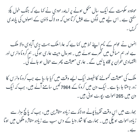
موجودہ حکومت کے ایک سال مکمل ہونے پر نریندر مودی نے کہا ہے کہ جنگ طول پکڑ
سکتی ہے۔ اس لیے میں لوگوں سے اپیل کرتا ہوں کہ وہ لاک ڈاؤن کے اصولوں کی پابندی
زبان
کریں۔
انہوں نے عوام کے نام اپنے خط میں کہا ہے کہ ہمارا ملک بہت بڑی آبادی والا ملک
ہے اور ہم مسائل میں گھرے ہوئے ہیں۔ بہرحال جیت ہماری ہو گی۔ ہم کرونا وائرس اور
اقتصادی بحران پر قابو پا لیں گے۔ ہماری معیشت پھر سے بحال ہو جائے گی۔
ملک کی معیشت کھولنے کا فیصلہ ایک ایسے وقت میں کیا جا رہا ہے جب کرونا وائرس کا
زور بڑھتا جا رہا ہے۔ ایک دن میں کرونا کے 7964 کیس سامنے آئے ہیں، جب کہ ایک
دن میں 265 اموات رپورٹ ہوئی ہیں۔
بھارت میں اس وقت تقریباً پونے دو لاکھ سے زیادہ متاثرین ہیں، جب کہ پانچ ہزار سے
زیادہ اموات ہو چکی ہیں۔ بھارت کا شمار دنیا کے دس سب سے زیادہ متاثرہ ملکوں میں ہوتا
ہے۔