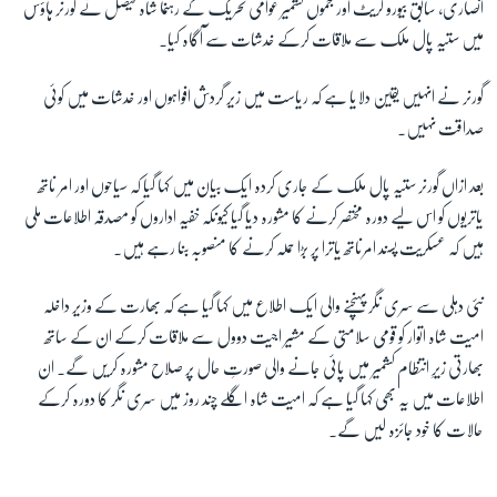
انصاری، سابق بیورو کریٹ اور جموں کشمیر عوامی تحریک کے رہنما شاہ فیصل نے گورنر ہاؤس
میں ستیہ پال ملک سے ملاقات کرکے خدشات سے آگاہ کیا۔
گورنر نے انہیں یقین دلایا ہے کہ ریاست میں زیر گردش افواہوں اور خدشات میں کوئی
صداقت نہیں۔
بعد ازاں گورنر ستیہ پال ملک کے جاری کردہ ایک بیان میں کہا گیا کہ سیاحوں اور امر ناتھ
یاتریوں کو اس لیے دورہ مختصر کرنے کا مشورہ دیا گیا کیونکہ خفیہ اداروں کو مصدقہ اطلاعات ملی
ہیں کہ عسکریت پسند امرناتھ یاترا پر بڑا حملہ کرنے کا منصوبہ بنا رہے ہیں۔
نئی دہلی سے سری نگر پہنچنے والی ایک اطلاع میں کہا گیا ہے کہ بھارت کے وزیر داخلہ
امیت شاہ اتوار کو قومی سلامتی کے مشیر اجیت دوول سے ملاقات کرکے ان کے ساتھ
بھارتی زیرِ انتظام کشمیر میں پائی جانے والی صورتِ حال پر صلاح مشورہ کریں گے۔ ان
اطلاعات میں یہ بھی کہا گیا ہے کہ امیت شاہ اگلے چند روز میں سری نگر کا دورہ کرکے
حالات کا خود جائزہ لیں گے۔