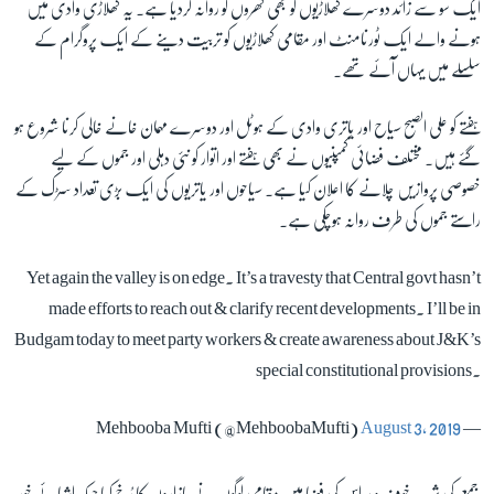
ایک سو سے زائد دوسرے کھلاڑیوں کو بھی گھروں کو روانہ کردیا ہے۔ یہ کھلاڑی وادی میں
ہونے والے ایک ٹورنامنٹ اور مقامی کھلاڑیوں کو تربیت دینے کے ایک پروگرام کے
سلسلے میں یہاں آئے تھے۔
ہفتے کو علی الصبح سیاح اور یاتری وادی کے ہوٹل اور دوسرے مہمان خانے خالی کرنا شروع ہو
گئے ہیں۔ مختلف فضائی کمپنیوں نے بھی ہفتے اور اتوار کو نئی دہلی اور جموں کے لیے
خصوصی پروازیں چلانے کا اعلان کیا ہے۔ سیاحوں اور یاتریوں کی ایک بڑی تعداد سڑک کے
راستے جموں کی طرف روانہ ہوچکی ہے۔
Yet again the valley is on edge. It’s a travesty that Central govt hasn’t
made efforts to reach out & clarify recent developments. I’ll be in
Budgam today to meet party workers & create awareness about J&K’s
special constitutional provisions.
August 3, 2019
— Mehbooba Mufti (@MehboobaMufti)
جمعے کی شب خوف و ہراس کی فضا میں مقامی لوگوں نے بازاروں کا رُخ کیا جبکہ اشیائے خور