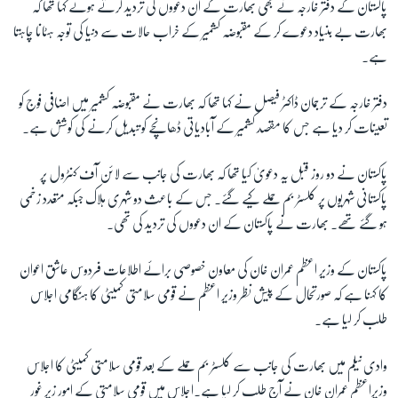
پاکستان کے دفتر خارجہ نے بھی بھارت کے ان دعووں کی تردید کرتے ہوئے کہا تھا کہ
بھارت بے بنیاد دعوے کر کے مقبوضہ کشمیر کے خراب حالات سے دنیا کی توجہ ہٹانا چاہتا
ہے۔
دفتر خارجہ کے ترجمان ڈاکٹر فیصل نے کہا تھا کہ بھارت نے مقبوضہ کشمیر میں اضافی فوج کو
تعینات کر دیا ہے جس کا مقصد کشمیر کے آبادیاتی ڈھانچے کو تبدیل کرنے کی کوشش ہے۔
پاکستان نے دو روز قبل یہ دعویٰ کیا تھا کہ بھارت کی جانب سے لائن آف کنٹرول پر
پاکستانی شہریوں پر کلسٹر بم حملے کیے گئے۔ جس کے باعث دو شہری ہلاک جبکہ متعدد زخمی
ہو گئے تھے۔ بھارت نے پاکستان کے ان دعووں کی تردید کی تھی۔
پاکستان کے وزیر اعظم عمران خان کی معاون خصوصی برائے اطلاعات فردوس عاشق اعوان
کا کہنا ہے کہ صورتحال کے پیش نظر وزیر اعظم نے قومی سلامتی کمیٹی کا ہنگامی اجلاس
طلب کر لیا ہے۔
وادی نیلم میں بھارت کی جانب سے کلسٹر بم حملے کے بعد قومی سلامتی کمیٹی کا اجلاس
وزیراعظم عمران خان نے آج طلب کر لیا ہے۔اجلاس میں قومی سلامتی کے امور زیر غور