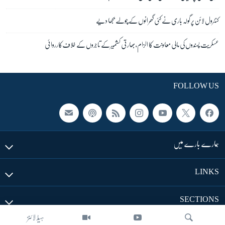
کنٹرول لائن پر گولہ باری نے کئی گھرانوں کے چولہے بجھا دیے
عسکریت پسندوں کی مالی معاونت کا الزام، بھارتی کشمیر کے تاجروں کے خلاف کارروائی
FOLLOW US
ہمارے بارے میں
LINKS
SECTIONS
ہیڈ لائنز