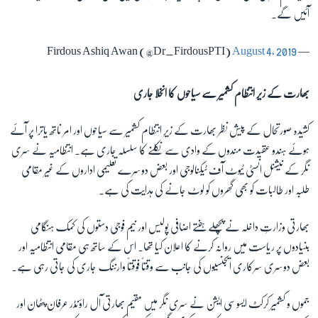
آئیں گے۔
August 4, 2019
— Firdous Ashiq Awan (@Dr_FirdousPTI)
بھارت کے زیر انتظام کشمیر سے سیاحوں کا انخلا جاری
کشیدہ صورتحال کے پیش نظر بھارت کے زیرِ انتظام کشمیر سے سیاحوں اور امر ناتھ یاترا پر آئے
ہوئے ہندو عقیدت مندوں کے وادی سے نکلنے کا سلسلہ جاری ہے۔ انتظامیہ نے سری
نگر کے نیشنل انسٹی ٹیوٹ آف ٹیکنالوجی اور بعض دوسرے تعلیمی اداروں کے غیر مقامی
طلبہ اور طالبات کو بھی گھروں کو لوٹ جانے کی ہدایت کی ہے۔
بھارتی وزارتِ داخلہ نے پچھلے ہفتے اضافی پولیس اور نیم فوجی دستوں کی کمک ہنگامی
بنیادوں پر ریاست میں روانہ کرنے کا اعلان کیا تھا۔ اس کے ساتھ ہی مقامی انتظامیہ اور
بعض دوسری سرکاری ایجنسیوں کی جانب سے وقتاً فوقتاً وارننگ جاری کی جاتی رہی ہے۔
جموں و کشمیر کرکٹ ایسوسی ایشن نے سری نگر میں مقیم بھارتی آل راؤنڈر عرفان پٹھان اور