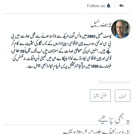
Follow us
یوسف جمیل
یوسف جمیل 2002 میں وائس آف امریکہ سے وابستہ ہونے سے قبل بھارت میں بی
بی سی اور کئی دوسرے بین الاقوامی میڈیا اداروں کے نامہ نگار کی حیثیت سے کام کر
چکے ہیں۔ انہیں ان کی صحافتی خدمات کے اعتراف میں اب تک تقریباً 20 مقامی،
قومی اور بین الاقوامی ایوارڈز سے نوازا جاچکا ہے جن میں کمیٹی ٹو پروٹیکٹ جرنلسٹس کی
طرف سے 1996 میں دیا گیا انٹرنیشنل پریس فریڈم ایوارڈ بھی شامل ہے۔
This item is part of
خبریں
جنوبی ایشیا
یہ بھی پڑھیے
'ایل او سی پر کشیدگی سے افغان امن عمل متاثر ہو سکتا ہے'