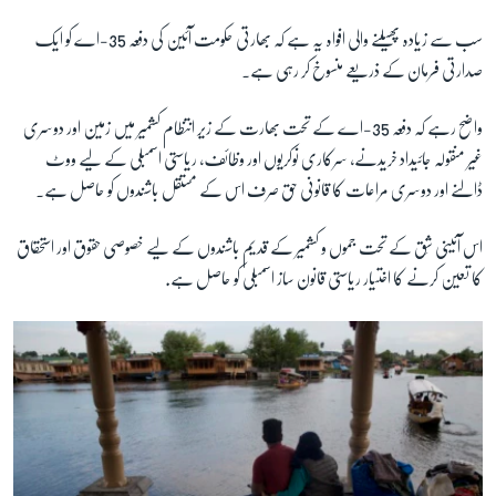
سب سے زیادہ پھیلنے والی افواہ یہ ہے کہ بھارتی حکومت آئین کی دفعہ 35-اے کو ایک
صدارتی فرمان کے ذریعے منسوخ کر رہی ہے۔
واضح رہے کہ دفعہ 35-اے کے تحت بھارت کے زیر انتظام کشمیر میں زمین اور دوسری
غیر منقولہ جائیداد خریدنے، سرکاری نوکریوں اور وظائف، ریاستی اسمبلی کے لیے ووٹ
ڈالنے اور دوسری مراعات کا قانونی حق صرف اس کے مستقل باشندوں کو حاصل ہے۔
اس آئینی شِق کے تحت جموں و کشمیر کے قدیم باشندوں کے لیے خصوصی حقوق اور استحقاق
کا تعین کرنے کا اختیار ریاستی قانون ساز اسمبلی کو حاصل ہے.