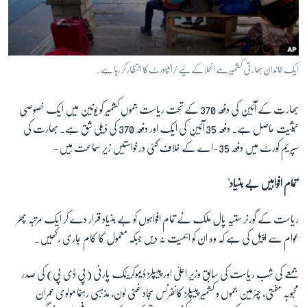
ایک خاندان بھارتی کشمیر سے انحلا کے لیے ٹرانپسورٹ کا انتظار کر رہا ہے۔
بھارت کے آئین کی دفعہ 370 کے تحت ریاست جموں کشمیر کو یونین میں ایک خصوصی
حیثیت حاصل ہے۔ دفعہ 35 آئینِ کی ایک اور دفعہ 370 کی ذیلی شِق ہے۔ بھارت کی
سپریم کورٹ میں دفعہ 35-اے کے خلاف کئی درخواستیں زیرِ سماعت ہیں-
'تمام افواہیں بے بنیاد'
ریاست کے گورنر ستیہ پال ملک نے تمام افواہوں کو بے بنیاد قرار دے کر ایک مرتبہ پھر
عوام سے اپیل کی ہے کہ وہ ان کو اہمیت نہ دیں جبکہ معمول کا کام جاری رکھیں۔
جمعے کی شب ریاست کی سابق وزیرِ اعلیٰ اور پیپلز ڈیموکریٹک پارٹی (پی ڈی پی) کی صدر
محبوبہ مفتی، چئرمین جموں و کشمیر پیپلز کانفرنس سجاد غنی لون، مذہبی رہنما مولوی عمران