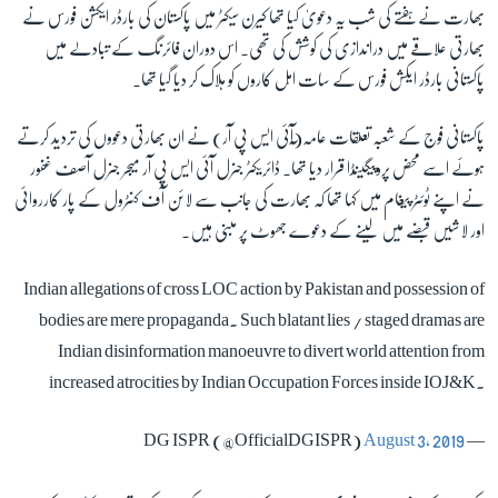
بھارت نے ہفتے کی شب یہ دعویٰ کیا تھا کیرن سیکٹر میں پاکستان کی بارڈر ایکشن فورس نے
بھارتی علاقے میں دراندازی کی کوشش کی تھی۔ اس دوران فائرنگ کے تبادلے میں
زبان
پاکستانی بارڈر ایکش فورس کے سات اہل کاروں کو ہلاک کر دیا گیا تھا۔
پاکستانی فوج کے شعبہ تعلقات عامہ(ٓآئی ایس پی آر) نے ان بھارتی دعووں کی تردید کرتے
ہوئے اسے محض پروپیگینڈا قرار دیا تھا۔ ڈائریکٹر جنرل آئی ایس پی آر میجر جنرل آصف غفور
نے اپنے ٹوئٹر پیغام میں کہا تھا کہ بھارت کی جانب سے لائن آف کنٹرول کے پار کارروائی
اور لاشیں قبضے میں لینے کے دعوے جھوٹ پر مبنی ہیں۔
Indian allegations of cross LOC action by Pakistan and possession of
bodies are mere propaganda. Such blatant lies / staged dramas are
Indian disinformation manoeuvre to divert world attention from
increased atrocities by Indian Occupation Forces inside IOJ&K.
August 3, 2019
— DG ISPR (@OfficialDGISPR)