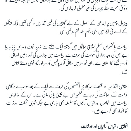
و نوش سمیت دیگر چیزوں کی غیر معمولی خریداری کی۔
پیٹرول پمپس پر ایندھن کے حصول کے لیے گاڑیوں کی لمبی قطاریں دیکھی گئیں جبکہ بینکوں
کے اے ٹی ایم میں بھی رقوم جلد ختم ہو گئی تھی۔
ریاست بالخصوص مسلم اکثریتی علاقوں میں گزشتہ ایک ہفتے سے شدید خوف و ہراس پایا جارہا
ہے جس کی وجہ بھارتی حکومت کی طرف سے ریاست میں ہزاروں کی تعداد میں اضافی
فورسز بھیجنے کا اعلان ہے۔ ان فورسز میں وفاقی آرمڈ پولیس فورسز اور نیم فوجی دستے شامل
ہیں۔
مقامی انتظامیہ اور مختلف سرکاری ایجنسیوں کی طرف سے ایک کے بعد دوسرے ہنگامی
نوعیت کے اعلانات کی وجہ سے کشمیر میں بے چینی پائی جاتی ہے۔ اس کے ساتھ ہی
ریاست میں افواہوں اور قیاس آرائیوں کا سلسلہ بھی جاری ہے جبکہ شہری مختلف خدشات
کا اظہار بھی کر رہے ہیں-
افواہیں ، قیاس آرائیاں اور خدشات