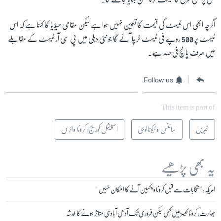
اگرچہ ابھی اس ٹیسٹ کی قیمت کا تعین نہیں ہوا ہے لیکن مقامی میڈیا کا کہنا ہے کہ اس
ٹیسٹ پر 500 روپے فی ٹیسٹ خرچا آئے گا جو نئی دہلی میں پی سی آر ٹیسٹ کے مقابلے
میں صرف پانچ فی صد ہے۔
Follow us
This item is part of
خبریں
سائنس و ٹیکنالوجی
اسپیشل کوریج: کرونا وائرس
یہ بھی پڑھیے
امریکہ: 'انتخابات سے قبل کرونا ویکسین آنے کا امکان نہیں'
بھارت: کرونا کیسز میں کمی لیکن فروری تک آدھی آبادی متاثر ہونے کا خدشہ