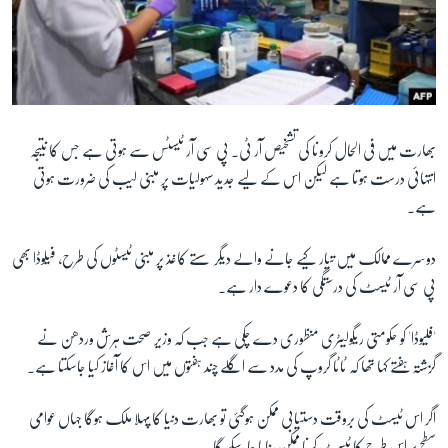
بھارت میں فی الحال کرونا کی تشخیص آر ٹی۔ پی سی آر ٹیسٹس سے ہوتی ہے جس کا نتیجہ
انتہائی درست ہوتا ہے لیکن اس کے لیے جدید سہولیات پر مبنی لیب کی ضرورت ہوتی
ہے۔
دوسرے ممالک میں تیار کیے جانے والے دیگر سستے کاغذ پر مبنی ٹیسٹوں کی طرح، فیلوڈا بھی
پی سی آر ٹیسٹ کی درستگی کا دعوے دار ہے۔
'فلیوڈا'
کو حکومتی ریگولیٹری منظوری دے چکی ہے جب کہ وزیر صحت ہرش وردھن نے
گزشتہ ہفتے کہا تھا کہ ٹاٹا گروپ کی مدد سے اگلے چند ہفتوں میں اس کا آغاز کیا جاسکتا ہے۔
اگر اس ٹیسٹ کی بروقت دستیابی ممکن ہوگئی تو بھارت دنیا کا پہلا ملک ہوگا جہاں عوامی
سطح پر اس طرح کا ٹیسٹ کرنا ممکن بنایا جاسکے گا۔