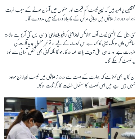
محققین پر امید ہیں کہ 'پیپر ٹیسٹ' کم قیمت اور استعمال میں آسان ہونے کے سبب غربت
زدہ اور دور دراز علاقوں میں وبائی مرض کے پھیلاؤ کو روکنے میں مدد دے گا۔
زبان
نئی دہلی کے 'انسٹی ٹیوٹ آف جینومکس اینڈ انٹی گریٹیو بائیولوجی' (سی ایس آئی آر) سے وابستہ
سائنس دان سووک میتی کا کہنا ہے اس ٹیسٹ کے لیے نہ تو غیر معمولی جدید آلات کی
ضرورت ہے اور نہ ہی اعلیٰ تربیت یافتہ عملہ درکار ہو گا بلکہ کوئی بھی شخص آسانی سے خود
یہ ٹیسٹ کر سکے گا۔
ان کا یہ بھی کہنا ہے کہ بھارت کے بہت سے دردراز علاقوں میں ٹیسٹ لیبارٹریز موجود
نہیں ہیں ایسے میں اس ٹیسٹ کا استعمال نہایت کارگر ثابت ہوگا۔