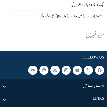
ایک کارحادثہ جو پراسرار واقعہ بن گیا
میکسیکو: ٹریفک حادثے میں امریکہ جانے والے 25 تارکین وطن ہلاک
مزید خبریں
FOLLOW US
ہمارے بارے میں
LINKS