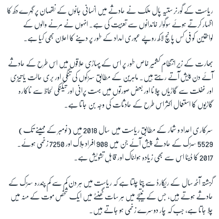
ریاست کے گورنر ستیہ پال ملک نے حادثے میں انسانی جانوں کے نقصان پر گہرے دکھ کا
اظہار کرتے ہوئے سوگوار خاندانوں سے تعزیت کی ہے۔ انہوں نے مرنے والوں کے
لواحقین کو فی کس پانچ لاکھ روپے عبوری امداد کے طور پر دینے کا اعلان بھی کیا ہے۔
بھارت کے زیرِ انتظام کشمیر خاص طور پر اس کے پہاڑی علاقوں میں اس طرح کے حادثے
آئے دن پیش آتے رہتے ہیں۔ ماہرین کے مطابق سڑکوں کی تنگی اور بری حالت یا تیزی
اور غفلت سے گاڑیاں چلانا اور بعض صورتوں میں بہت پرانی اور تیکنکی لحاظ سے ناکارہ
گاڑیوں کا استعمال اکثر اس طرح کے حادثات کی وجہ بن جاتا ہے۔
سرکاری اعداد و شمار کے مطابق ریاست میں سال 2018 میں (نومبر کے مہینے تک)
5529 سڑک کے حادثے پیش آئے جن میں 908 افراد ہلاک اور 7250 زخمی ہوئے۔
2017 کا ڈیٹا اس سے بھی زیادہ ہولناک اور قابلِ تشویش ہے۔
گزشتہ آٹھ سال کے ریکارڈ سے پتا چلتا ہے کہ ریاست میں ہر دن کم سے کم پندرہ سڑک کے
حادثے ہوتے ہیں، جس کے نتیجے میں ہر سات گھنٹے میں ایک شخص موت کے منہ میں
چلا جاتا ہے، جب کہ چار دوسرے زخمی ہو جاتے ہیں
۔