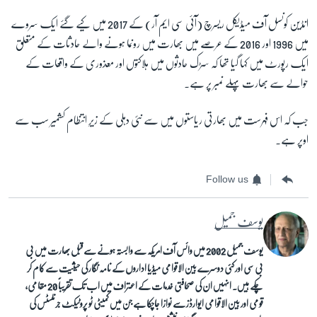
انڈین کونسل آف میڈیکل ریسرچ (آئی سی ایم آر) کے 2017 میں کیے گئے ایک سروے
میں 1996 اور 2016 کے عرصے میں بھارت میں رونما ہونے والے حادثات کے متعلق
ایک رپورٹ میں کہا گیا تھا کہ سڑک حادثوں میں ہلاکتوں اور معذوری کے واقعات کے
حوالے سے بھارت پہلے نمبر پر ہے۔
جب کہ اس فہرست میں بھارتی ریاستوں میں سے نئی دہلی کے زیرِ انتظام کشمیر سب سے
اوپر ہے۔
Follow us
یوسف جمیل
یوسف جمیل 2002 میں وائس آف امریکہ سے وابستہ ہونے سے قبل بھارت میں بی
بی سی اور کئی دوسرے بین الاقوامی میڈیا اداروں کے نامہ نگار کی حیثیت سے کام کر
چکے ہیں۔ انہیں ان کی صحافتی خدمات کے اعتراف میں اب تک تقریباً 20 مقامی،
قومی اور بین الاقوامی ایوارڈز سے نوازا جاچکا ہے جن میں کمیٹی ٹو پروٹیکٹ جرنلسٹس کی