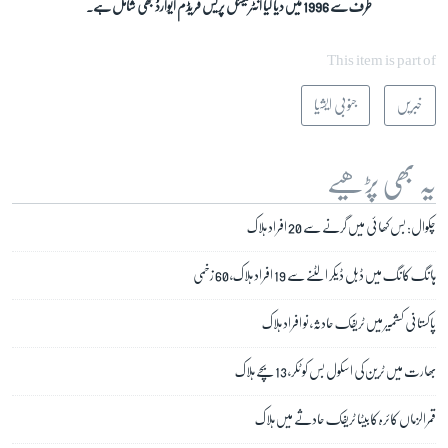
طرف سے 1996 میں دیا گیا انٹرنیشنل پریس فریڈم ایوارڈ بھی شامل ہے۔
This item is part of
خبریں
جنوبی ایشیا
یہ بھی پڑھیے
چکوال: بس کھائی میں گرنے سے 20 افراد ہلاک
ہانگ کانگ میں ڈبل ڈیکر الٹنے سے 19 افراد ہلاک، 60 زخمی
پاکستانی کشمیر میں ٹریفک حادثہ، نو افراد ہلاک
بھارت میں ٹرین کی اسکول بس کو ٹکر، 13 بچے ہلاک
قمرالزماں کائرہ کا بیٹا ٹریفک حادثے میں ہلاک