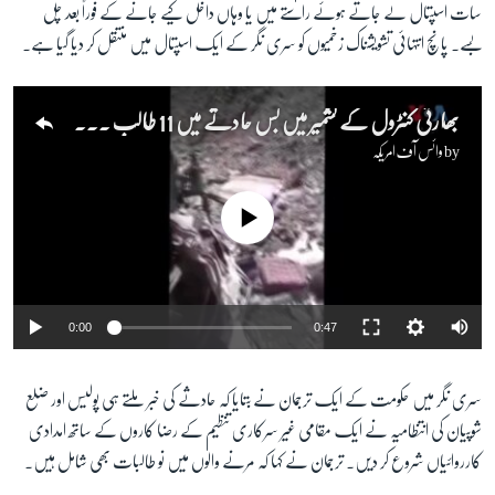
سات اسپتال لے جاتے ہوئے راستے میں یا وہاں داخل کیے جانے کے فوراً بعد چل
بسے۔ پانچ انتہائی تشویشناک زخمیوں کو سری نگر کے ایک اسپتال میں منتقل کر دیا گیا ہے۔
زبان
بھارتی کنٹرول کے کشمیر میں بس حادثے میں 11 طالب علم ہلاک
by
وائس آف امریکہ
No media source currently available
0:00
0:47
سری نگر میں حکومت کے ایک ترجمان نے بتایا کہ حادثے کی خبر ملتے ہی پولیس اور ضلع
شوپیان کی انتظامیہ نے ایک مقامی غیر سرکاری تنظیم کے رضا کاروں کے ساتھ امدادی
کارروائیاں شروع کر دیں۔ ترجمان نے کہا کہ مرنے والوں میں نو طالبات بھی شامل ہیں۔