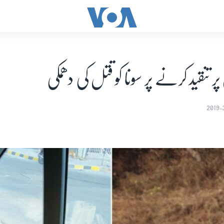
 تنقید کرنے پر سونا کو قتل کی دھمکی