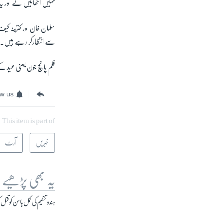
نہیں اٹھائیں گے اور ی
سلمان خان اور کترینہ ک
سے انتظارکر رہے ہیں۔
فلم پانچ جون یعنی عید ک
ow us
This item is part of
خبریں
آرٹ
یہ بھی پڑھیے
ہندو تنظیم کی کمل ہاسن کو قتل 