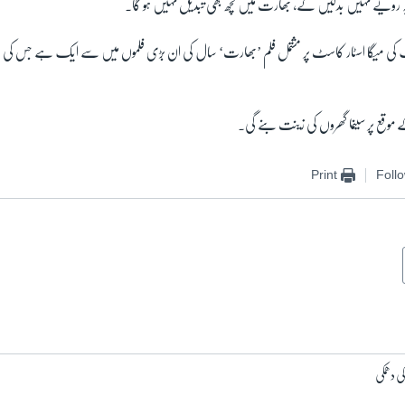
ہ رویے نہیں بدلیں گے، بھارت میں کچھ بھی تبدیل نہیں ہو گا۔
یف کی میگا اسٹار کاسٹ پر مشتمل فلم ’بھارت‘ سال کی ان بڑی فلموں میں سے ایک ہے جس کی ری
ے موقع پر سینما گھروں کی زینت بنے گی۔
Print
Foll
کی دھمکی