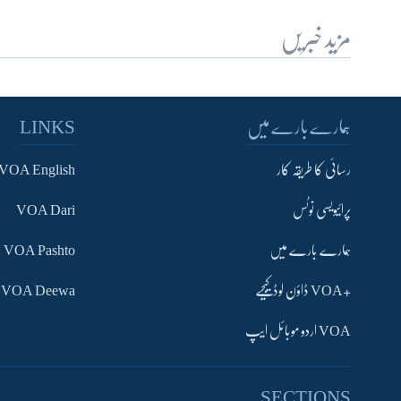
مزید خبریں
ہمارے بارے میں
LINKS
رسائی کا طریقہ کار
VOA English
پرائیویسی نوٹس
VOA Dari
ہمارے بارے میں
VOA Pashto
+VOA ڈاؤن لوڈ کیجیے
VOA Deewa
VOA اردو موبائل ایپ
SECTIONS