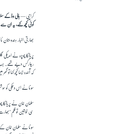
کراچی —
بالی وڈ کے سلط
کوئی کچھ کہے، یہ ان س
بھارتی اخبار ہندوستان ٹا
پریانکا چوپڑہ نے امریک
ریمارکس دیے تھے۔ جب سو
کہ آئندہ ایسا کچھ کہا تو گھ
سونا نے اس دھمکی کو سوشل
سلمان خان نے پریانکا چ
سی خواتین تو فلم ’بھارت
سونا نے سلمان خان کے بی