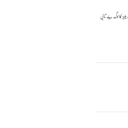
لیز کا لوگ بے تابی