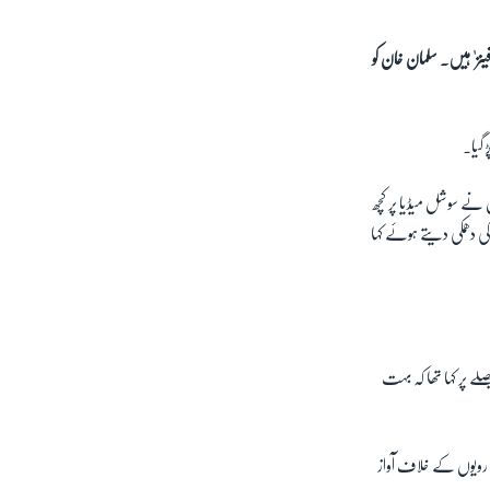
ینز' ہیں۔ سلمان خان کو
 گیا۔
نے سوشل میڈیا پر کچھ
 دھمکی دیتے ہوئے کہا
 پر کہا تھا کہ بہت
 رویوں کے خلاف آواز