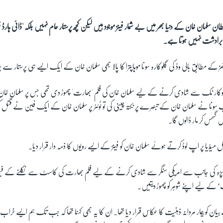
ان سلمان خان کے دنیا بھر میں بے شمار فینز موجود ہیں لیکن کچھ پرستار عام نہیں بلکہ 'ڈائی ہارڈ ف
ے برادشت نہیں ہوتا ہے۔
ئمز کے مطابق بالی وڈ کی گلوکارہ سونا موہاپترا کا پالا بھی سلمان خان کے ایک ایسے ہی پرستار سے پڑ
ی گلوکار نک سے شادی کرنے کے لیے سلمان خان کی فلم 'بھارت' چھوڑ دی تھی جس پر سلمان خان 
نا نے سلمان خان کے تبصرے پر نکتہ چینی کی تو ٹوئٹر پر سلمان خان کے ایک فین نے قتل کی
ر میں گھس کر مار ڈالوں گا۔
 میڈیا پر اپ لوڈ کرتے ہوئے سلمان خان کو فینز کے ایسے رویوں کا ذمہ دار قرار دیا۔
وپڑہ کی جانب سے امریکی سنگر سے شادی کرنے کے لیے فلم بھارت کی کاسٹ سے نکلنے کے فیصلے
‘ کے لیے اپنے شوہر کو چھوڑ دیتیں۔
ان کو بیمار مردانہ ذہنیت کا عکاس قرار دیا تھا۔ ان کا یہ بھی کہنا تھا کہ جب تک ہم ایسے خراب