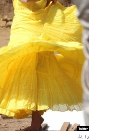
آرٹ
آزادیٔ صحافت
سائنس و ٹیکنالوجی
صحت
دلچسپ و عجیب
ویڈیوز
آڈیو
اسپیشل کوریج
اداریہ
فائل فوٹو