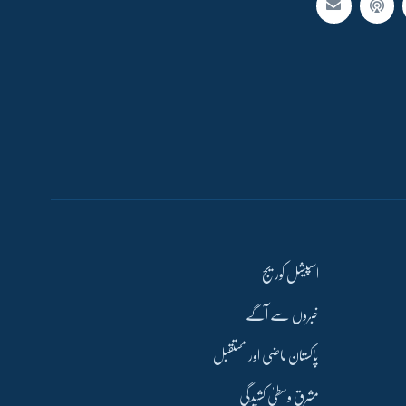
اسپیشل کوریج
خبروں سے آگے
پاکستان ماضی اور مستقبل
مشرق وسطیٰ کشیدگی