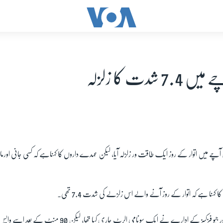
7 شدت کا زلزلہ
 آچے میں اتوار کے روز ایک طاقت ور زلزلہ آیا، لیکن عہدے داروں کا کہناہے کہ کسی جانی اورمال
 کہنا ہے کہ اتوار کے روز آنے والے اس زلزلے کی شدت 7.4 تھی۔
کسز کے ادارے نے ایک سونامی الرٹ جاری کیا تھا، لیکن 90 منٹ کے بعد اسے واپس لے لیا گیا۔