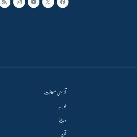
آزادی صحافت
اداریہ
ویڈیوز
آڈیو