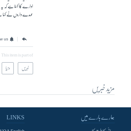
آرٹ
ادارے کا کہنا ہے کہ یہ زلزلہ بحر ہند میں بان
آزادیٔ صحافت
عہدے داروں نے کہا ہے
سائنس و ٹیکنالوجی
صحت
ow us
دلچسپ و عجیب
ویڈیوز
This item is part of
آڈیو
خبریں
دنیا
اسپیشل کوریج
اداریہ
مزید خبریں
ہمارے بارے میں
LINKS