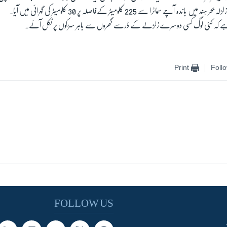
دہ آچے سماٹرا سے 225 کلومیٹر کےفاصلہ پر 30 کلومیٹر کی گہرائی میں آیا۔
 کہ کئی لوگ کسی دوسرے زلزلے کے ڈرسے گھروں سے باہر سڑکوں پر نکل آئے۔
Print
Foll
FOLLOW US