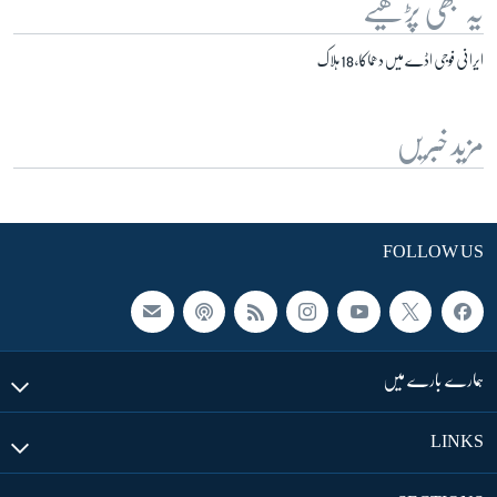
یہ بھی پڑھیے
ایرانی فوجی اڈے میں دھماکا، 18 ہلاک
مزید خبریں
FOLLOW US
ہمارے بارے میں
LINKS