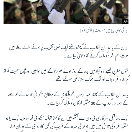
آرٹ
آزادیٔ صحافت
سائنس و ٹیکنالوجی
ایرانی فوجی پریڈ میں مصروف (فائل فوٹو)
صحت
ایران کے پاسداران انقلاب نے گذشتہ ہفتے ایک فوجی تقریب پر ہونے والے حملے میں
دلچسپ و عجیب
ملوث اہم افراد کو ہلاک کرنے کا دعویٰ کیا ہے۔
ویڈیوز
آڈیو
شمال مغربی قصبے ماہ آباد میں بدھ کے روز ہوئے بم دھماکے میں خواتین اور بچوں سمیت کم از
کم بارہ افراد ہلاک اور لگ بھگ ستر زخمی ہو گئے تھے۔
اسپیشل کوریج
اداریہ
پاسداران انقلاب کے کمانڈر عبد الرسول محمودآبادی کے مطابق سکیورٹی فورسز نے بم حملے
کے ذمہ دار گروپ کے30 مشتبہ ارکان کو ہلاک کر دیا ہے۔
Learning English
ایک روز قبل سرکاری ٹی وی سے گفتگو میں ان کا کہنا تھا کہ سکیورٹی فورسز مزید ایک یا دو
FOLLOW US
مشتبہ افراد کی تلاش میں ہیں جو عراقی سرحد کے قریب کی گئی کارروائی کے دوران فرار