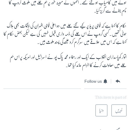
ہونے میں کامیاب ہو گئے تھے۔ انھوں نے مبینہ طور پر بم حملے میں ملوث گروپ کا
نام بتانے سے گریز کیا۔
زبان
حکام کا کہنا ہے کہ فوجی پریڈ پر کیے گئے حملے میں دو اعلیٰ فوجی افسران کی بیگمات بھی ہلاک
ہوئی تھیں۔ کسی گروپ نے اس حملے کی ذمہ داری قبول نہیں کی ہے لیکن بعض حکام کا
کہنا ہے کہ اس میں علاقے میں سرگرم کرد علیحدگی پسند ملوث ہیں۔
اتوار کوپاسداران انقلاب کے ایک اور رہنماء محمد پاک پور نے اسرائیل اور امریکہ پر اس بم
حملے میں معاونت کرنے کا الزام عائد کیا تھا۔
Follow us
This item is part of
خبریں
دنیا