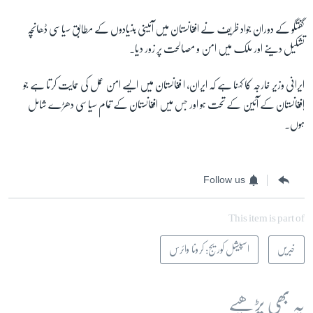
گفتگو کے دوران جواد ظریف نے افغانستان میں آئینی بنیادوں کے مطابق سیاسی ڈھانچہ
تشکیل دینے اور ملک میں امن و مصالحت پر زور دیا۔
ایرانی وزیر خارجہ کا کہنا ہے کہ ایران، ا فغانستان میں ایسے امن عمل کی حمایت کرتا ہے جو
اٖفغانستان کے آئین کے تحت ہو اور جس میں افغانستان کے تمام سیاسی دھڑے شامل
ہوں۔
Follow us
This item is part of
خبریں
اسپیشل کوریج: کرونا وائرس
یہ بھی پڑھیے