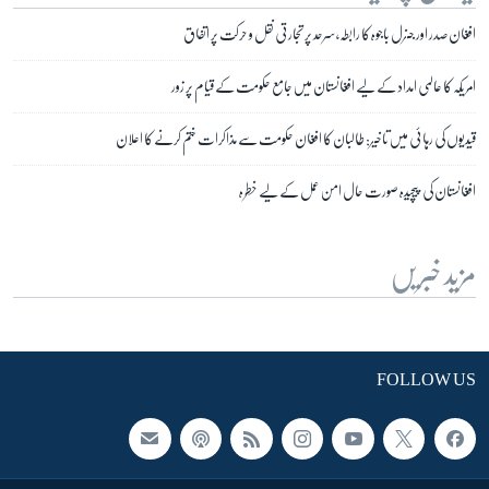
افغان صدر اور جنرل باجوہ کا رابطہ، سرحد پر تجارتی نقل و حرکت پر اتفاق
امریکہ کا عالمی امداد کے لیے افغانستان میں جامع حکومت کے قیام پر زور
قیدیوں کی رہائی میں تاخیر: طالبان کا افغان حکومت سے مذاکرات ختم کرنے کا اعلان
افغانستان کی پیچیدہ صورت حال امن عمل کے لیے خطرہ
مزید خبریں
FOLLOW US