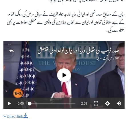
بیان کے مطابق صدر غنی اور ایرانی وزیر خارجہ جواد ظریف نے وبائی مرض کی روک تھام
زبان
کے لیے علاقائی تعاون اورایران سے افغان مہاجرین کی واپسی سے متعلق معاملات پر بھی
مشاورت کی۔
صدر ٹرمپ کی شمالی کوریا اور ایران کو امداد کی پیشکش
by
وائس آف امریکہ
No media source currently available
0:00
2:09
Direct link