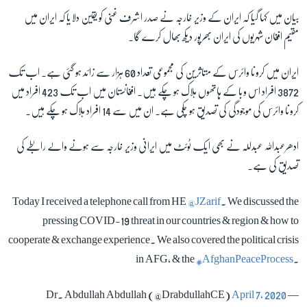
بیان میں کہا گیا کہ ایران کے وزیر خارجہ نے صدر اشرف غنی کو یقین دلایا کہ ایران میں
مقیم افغان شہریوں کی ایران بھرپور دیکھ بھال کرے گا۔
ایران میں کرونا وائرس کے متاثرین کی مجموعی تعداد 60 ہزار سے زائد ہو گئی ہے۔ اب تک
3872 افراد اس وبا کے ہاتھوں ہلاک ہو چکے ہیں۔ افغانستان میں اب تک 423 افراد میں
کرونا وائرس کی موجودگی کی تصدیق ہو چکی ہے۔ ان میں سے 14 افراد ہلاک ہو چکے ہیں۔
ادھرعبداللہ
عبدللہ
نے بھی ایک ٹوئٹ میں ایرانی وزیر خارجہ سے ہونے والے رابطے کی
تصدیق کی ہے۔
Today I received a telephone call from HE
@JZarif
. We discussed the
pressing COVID-19 threat in our countries & region & how to
cooperate & exchange experience. We also covered the political crisis
in AFG, & the
#AfghanPeaceProcess
.
April 7, 2020
— Dr. Abdullah Abdullah (@DrabdullahCE)