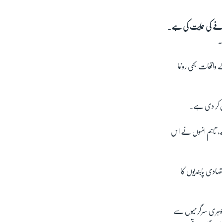
ی نے حکومت کی جانب سے پٹرول کی قیمتوں میں 50 فی صد اضافے کی حمایت کی ہے۔
۔
 واقعات بھی رونما
ل کر دی ہے۔
ھے، تاہم انہوں نے اس
صادی پابندیوں کا
 جوہری سرگرمیوں سے