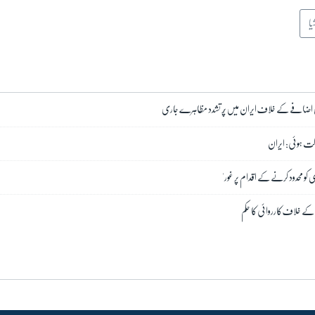
یا
 اضافے کے خلاف ایران میں پُر تشدد مظاہرے جاری
 کو محدود کرنے کے اقدام پر غور'
 کے خلاف کارروائی کا حکم