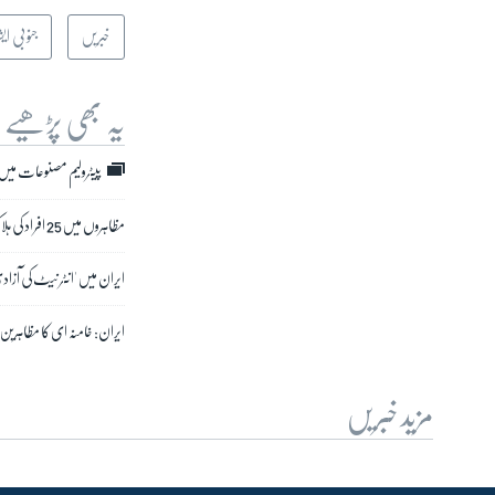
خبریں
جنوبی ایش
یہ بھی پڑھیے
پیٹرولیم مصنوعات میں
مظاہروں میں 25 افراد کی ہلاکت ہوئی: ایران
ایران میں 'انٹر نیٹ کی آزادی
ایران: خامنہ ای کا مظاہرین
مزید خبریں