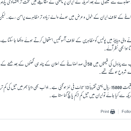
معاہدے سے علیحدگی کے بعد امریکہ نے ایران پر ماضی کے مقابلے میں سخت تر اقتصادی پابندی
افے کے خلاف ایران کے طول و عرض میں ہونے والے زیادہ تر مظاہرے پرامن رہے۔ لیکن 
ے والی ویڈیوز میں پولیس کو مظاہرین کے خلاف آنسو گیس استعمال کرتے ہوئے دیکھا جا سکتا 
رتا ہوا بھی نظر آئے۔
صدر حسن روحانی کی جانب سے پٹرول کی قیمتوں میں 50 فی صد اضافے کے اعلان کے چند ہی گھنٹوں کے
رے شروع ہو گئے تھے۔
ایران میں پٹرول کی نئی قیمت 15000 ریال یعنی تقریباً 13 سینٹ فی لٹر ہو گئی ہے۔ جو اب بھی دنیا بھر می
یکہ سے کیا جائے تو ایران میں تیل کم ازکم پانچ گنا سستا ہے۔
Print
Foll