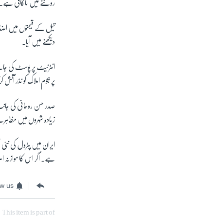
روکنے میں ناکافی ہے۔ 
تیل کے قیمتوں میں اض
دیکھنے میں آیا۔
انٹرنیٹ پر پوسٹ کی جان
پر ہجوم املاک کو نذر آتش ک
زیادہ شہروں میں مظاہ
ہے۔ اگر اس کا موازنہ امر
ow us
This item is part of