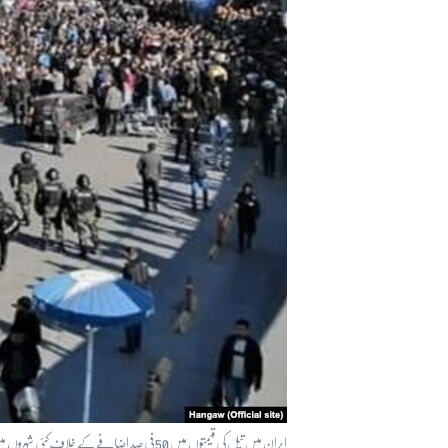
آرٹ
آزادیٔ صحافت
سائنس و ٹیکنالوجی
صحت
دلچسپ و عجیب
ویڈیوز
آڈیو
اسپیشل کوریج
اداریہ
ایران میں تیل کی قیمتوں میں 50 فی صد اضافے کے خلاف کئی شہروں میں مظاہرے ہوئے اور تشدد کے واقعات دیکھنے میں آئے۔ 17 نومبر 2019