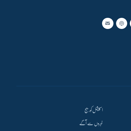
اسپیشل کوریج
خبروں سے آگے