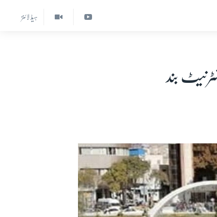
ہیڈ لائنز
ٹرنیٹ بند