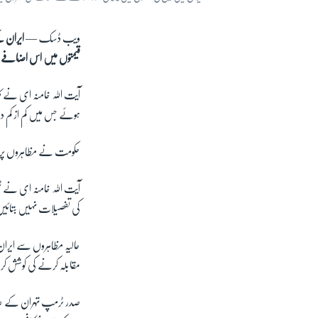
ویب ڈسک —
قیمتوں میں اس اضافے 
آیت اللہ خامنہ ای نے کہ
ہوئے جس میں کم از کم دو
حکومت نے مظاہروں پر 
آیت اللہ خامنہ ای نے ٹی
کی تفصیلات نہیں بتائی
حالیہ مظاہروں سے ایران
مقابلہ کرنے کی کوشش ک
صدر ٹرمپ تہران کے عال