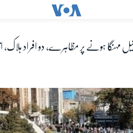
یل مہنگا ہونے پر مظاہرے، دو افراد ہلاک، ان