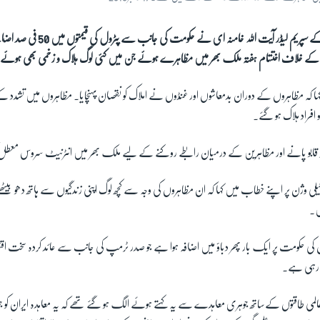
ایران کے سپریم لیڈر آیت اللہ خامنہ ا
کے خلاف اختتام ہفتہ ملک بھر میں مظاہرے ہوئے جن میں کئی لوگ ہلاک و زخمی بھی ہوئے
ا کہ مظاہروں کے دوران بدمعاشوں اور غنڈوں نے املاک کو نقصان پہنچایا۔ مظاہروں میں تشدد کے
 افراد ہلاک ہو گئے۔
قابو پانے اور مظاہرین کے درمیان رابطے روکنے کے لیے ملک بھر میں انٹرنیٹ سروس معط
لی وژن پر اپنے خطاب میں کہا کہ ان مظاہروں کی وجہ سے کچھ لوگ اپنی زندگیوں سے ہاتھ دھو بیٹ
ں۔
 کی حکومت پر ایک بار پھر دباؤ میں اضافہ ہوا ہے جو صدر ٹرمپ کی جانب سے عائد کردہ سخت اقت
ر رہی ہے۔
می طاقتوں کےساتھ جوہری معاہدے سے یہ کہتے ہوئے الگ ہو گئے تھے کہ یہ معاہدہ ایران کو