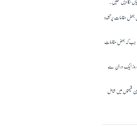
اں لگا دیں تھیں۔
بعض مقامات پر تشدد
ہے، جب کہ بعض مقامات
 بعد جمعے کے روز ایک درجن سے
ں تیل کی کم ترین قیمتوں میں شامل