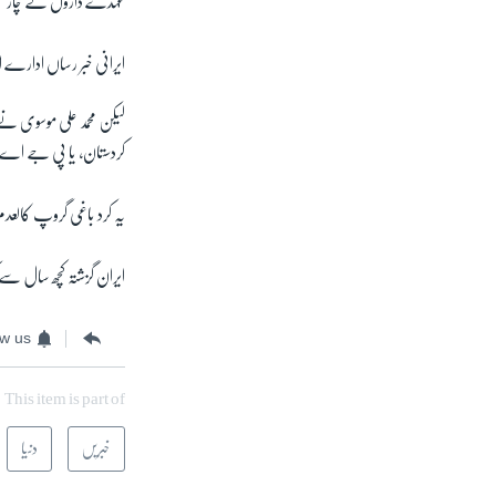
عہدے داروں نے چار مشتبہ 
آرٹ
آزادیٔ صحافت
ایرانی خبر رساں ادارے
سائنس و ٹیکنالوجی
لیکن محمد علی موسوی نے
صحت
کردستان، یا پی جے اے ک
دلچسپ و عجیب
ویڈیوز
یہ کرد باغی گروپ کالعد
آڈیو
ایران گزشتہ کچھ سال سے 
اسپیشل کوریج
اداریہ
ow us
This item is part of
خبریں
دنیا