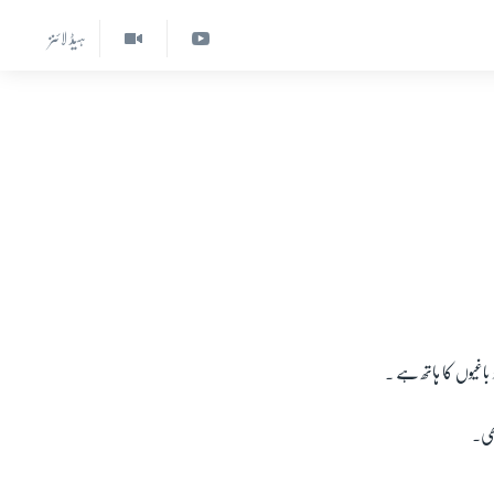
ہیڈ لائنز
باغیوں کا ہاتھ ہے ۔
ھی۔