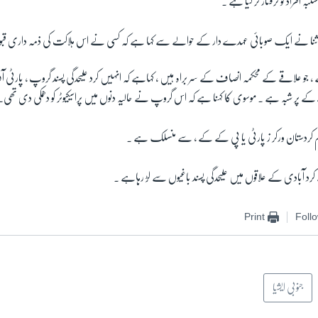
افراد کو گرفتار کر لیا ہے ۔
 اثنا نے ایک صوبائی عہدے دار کے حوالے سے کہا ہے کہ کسی نے اس ہلاکت کی ذمہ داری ق
 ، جو علاقے کے محکمہ انصاف کے سر براہ ہیں ، کہاہے کہ انہیں کرد علیحدگی پسند گروپ ، پار
ے پر شبہ ہے ۔ موسوی کا کہنا ہے کہ اس گروپ نے حالیہ دنوں میں پراسیکیوٹر کو دھمکی دی تھی۔
م کردستان ورکر ز پارٹی یا پی کے کے ، سے منسلک ہے ۔
کرد آبادی کے علاقوں میں علیحدگی پسند باغیوں سے لڑ رہاہے ۔
Print
Foll
جنوبی ایشیا