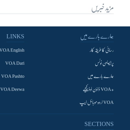
مزید خبریں
ہمارے بارے میں
LINKS
رسائی کا طریقہ کار
VOA English
پرائیویسی نوٹس
VOA Dari
ہمارے بارے میں
VOA Pashto
+VOA ڈاؤن لوڈ کیجیے
VOA Deewa
VOA اردو موبائل ایپ
SECTIONS