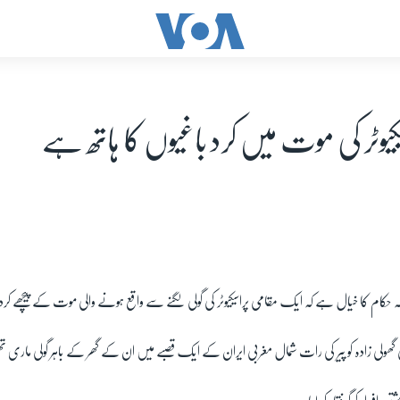
یکیوٹر کی موت میں کرد باغیوں کا ہاتھ ہے
ہ حکام کا خیال ہے کہ ایک مقامی پراسیکیوٹر کی گولی لگنے سے واقع ہونے والی موت کے پیچھے کرد 
 گھولی زادہ کو پیر کی رات شمال مغربی ایران کے ایک قصبے میں ان کے گھر کے باہر گولی ماری ت