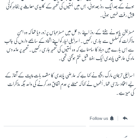
ہونے کے بعد ایک روز بعدہوئی، جِس میں بستیوں کی تعمیر کے کلیدی معاملے پر بظاہر کوئی
پیش رفت نہیں ہوئی۔
زبان
مسٹر نتن یاہو نے ہفتے کے روز اپنے ردِ عمل میں مسٹرعباس پر زور دیا تھا کہ وہ امن
مذاکرات کوتسلسل سے جاری رکھیں۔ اسرائیلی لیڈر کو اپنے اتحاد کے ساجھے داروں کی جانب
سے اِس بارے میں دباؤ کا سامنا ہے کہ وہ بستیوں کی تعمیر جاری رکھیں۔ تعمیر پر عائد دس
ماہ کی عارضی پابندی ایک ہفتہ قبل ختم ہوگئی تھی۔
اسرائیلی ترجمان مارک ریگیو نے کہا ہے کہ عارضی پابندی کا مقصد بات چیت کے آغاز کے
لیے اعتماد سازی تھا۔ اُنھوں نے کہا کہ مسئلے پر عدم اتفاق دور کرنے کی واحد جگہ مذاکرات
کی میز ہے۔
Follow us