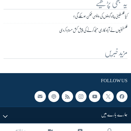
یہ بھی پڑھیے
کیا فلسطینی پناہ گزینوں کی واپسی ممکن ہوسکے گی؟
فلسطینیوں نے آبادکاری منجمدکرنے کی پیش کش مستردکردی
مزید خبریں
FOLLOW US
ہمارے بارے میں
ہیڈ لائنز
LINKS