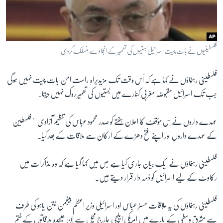
آرٹ
آزادیٔ صحافت
سائنس و ٹیکنالوجی
فلسطینیوں نےبات چیت اسرائیلی بستیوں کی تعمیر کے انجمادسے منسلک کردی
صحت
فلسطینی رہنماؤں نے کہا ہے کہ اُس وقت تک مزیدبراہِ راست امن بات چیت نہیں ہوگی
دلچسپ و عجیب
جب تک اسرائیل مقبوضہ مغربی کنارے میں بستیوں کی تعمیر روک نہیں دیتا۔
ویڈیوز
آڈیو
عہدے داروں نےاِس مؤقف کا اعلان ہفتے کو صدر محمود عباس کی تنظیم آزادی ٴفلسطین
اسپیشل کوریج
کے عہدے داروں اور اپنے فتح دھڑے کے ارکان سے ملاقات کے بعد کیا۔
اداریہ
فلسطینی رہنماؤں نے ایک بیان جاری کیا ہے جس میں کہا گیا ہے کہ وہ مذاکرات میں
رکاوٹ کے لیے اسرائیل کو ذمہ دار قرار دیتے ہیں۔
Learning English
فلسطینی رہنماؤں کی یہ ملاقات مسٹر عباس اور اسرائیلی وزیرِ اعظم بینجمن نتن یاہو کی طرف
FOLLOW US
سے مشرقِ وسطیٰ کے بارے میں امریکی ایلچی جارج مچل سے اِن علیحدہ ملاقاتوں کےختم