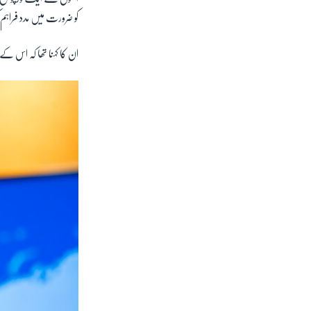
کو ضرورت میں مدد فراہم 
ان کا کہنا تھا کہ اس ک