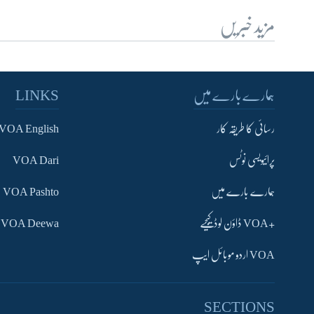
مزید خبریں
ہمارے بارے میں
LINKS
رسائی کا طریقہ کار
VOA English
پرائیویسی نوٹس
VOA Dari
ہمارے بارے میں
VOA Pashto
+VOA ڈاؤن لوڈ کیجیے
VOA Deewa
VOA اردو موبائل ایپ
SECTIONS