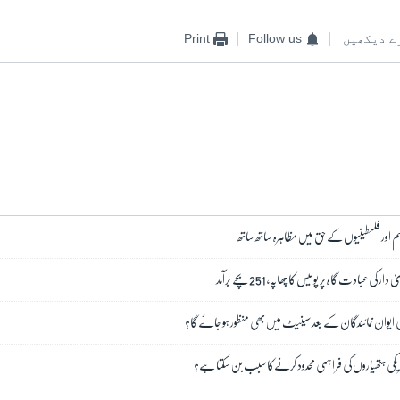
ے دیکھیں
Follow us
Print
ہم اور فلسطینیوں کے حق میں مظاہرہ ساتھ ساتھ
عبادت گاہ پر پولیس کا چھاپہ، 251 بچے برآمد
 ایوان نمائندگان کے بعد سینیٹ میں بھی منظور ہو جائے گا؟
لہ امریکی ہتھیاروں کی فراہمی محدود کرنےکا سبب بن سکتا ہے؟