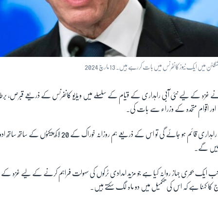
نگٹن میں ایک نیوز کانفرنس میں بات کررہے ہیں۔ 13 مارچ 2024
 نے غزہ کے لیے نئی آبی راہداری کے قیام کے سلسلے میں ویڈیو کانفرنس کے ذریعے قبرص، برطا
ن اور اقوام متحدہ کے وزراء سے بات کی۔
بلنکن نے کہا کہ جب یہ راہداری قائم ہو جائے گی تو اس کے ذریعے ہم روزانہ خوراک 
ر سکیں گے۔
انب ایک بحری جہاز روانہ کیا ہے جو مزید امدادی ٹرکوں کی سہولت فراہم کرنے کے لیے غزہ ک
 کا کہنا ہے کہ اس کی تکمیل میں دو ماہ لگ سکتے ہیں۔