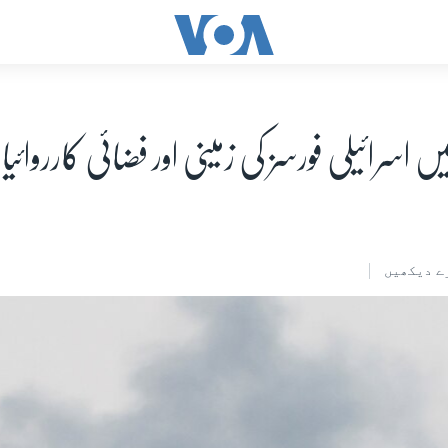
یں اسرائیلی فورسز کی زمینی اور فضائی کارروائی
ے دیکھیں