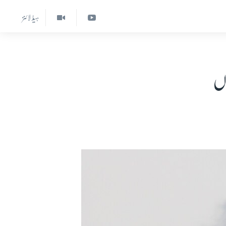
ہیڈ لائنز
اں