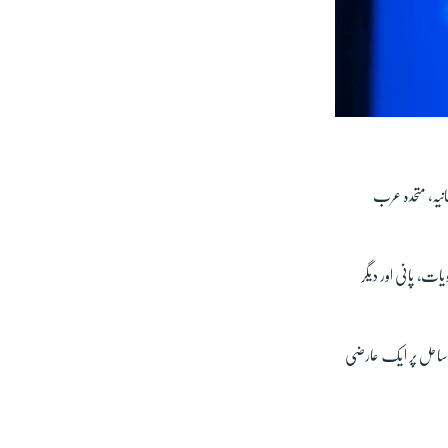
نیہ، متحدہ عرب
کے 20 لاکھ پیکٹوں کے ساتھ ساتھ ادویات، پانی اور دیگر
ے ساحل پر ایک عارضی