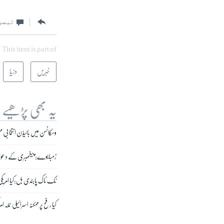
تبصر
This item is part of
خبریں
دنیا
یہ بھی پڑھیے
وسکانسن میں بائیڈن انتخابی م
زمبابوے: پیغمبری کے دعویٰ دار کی 
ٹک ٹاک پابندی بل:کیا امریکی
کیا رفح پر ممکنہ اسرائیلی حم