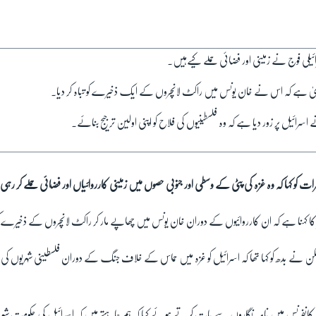
ائیلی فوج نے زمینی اور فضائی حملے کیےہیں۔
عویٰ ہے کہ اس نے خان یونس میں راکٹ لانچروں کے ایک ذخیرے کو تباہ کر دیا۔
 اسرائیل پر زور دیا ہے کہ وہ فلسطینیوں کی فلاح کو اپنی اولین ترجیج بنائے۔
ت کو کہا کہ وہ غزہ کی پٹی کے وسطی اور جنوبی حصوں میں زمینی کارروائیاں اور فضائی حملے کر ر
کا کہنا ہے کہ ان کارروائیوں کے دوران خان یونس میں چھاپے مار کر راکٹ لانچروں کے ذخیرے کو تب
بلنکن نے بدھ کو کہا تھا کہ اسرائیل کو غزہ میں حماس کے خلاف جنگ کے دوران فلسطینی شہریوں کی ب
نفرنس میں نامہ نگاروں سے بات کرتے ہوئے کہا کہ ہم چاہتے ہیں کہ اسرائیل کی حکومت شہریو