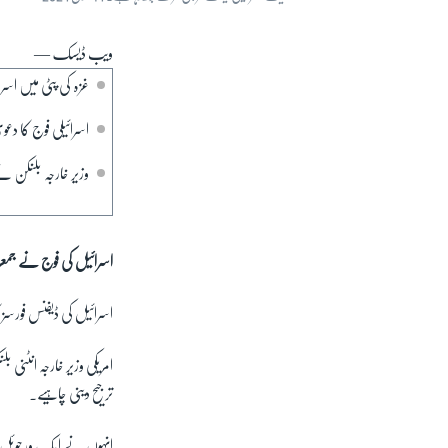
ویب ڈیسک —
غزہ کی پٹی میں اسر
اسرائیلی فوج کا د
وزیر خارجہ بلنکن نے
اسرائیل کی فوج نے جمعرا
اسرائیل کی ڈیفنس فورسز 
امریکی وزیر خارجہ انٹنی 
ترجیح دینی چاہیے۔
انہوں نے ایک ورچوئل کا