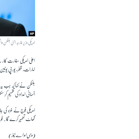
امریکی وزیر خارجہ انٹی بلنکن واش
اعلیٰ امریکی سفارت کار
امارات، قطر، یورپی یونی
انسانی امداد کی تقسیم ک
امریکی فوج نے غزہ کی ج
گھاٹ تعمیر کرے گا۔ فوج
(وی او اے نیوز)