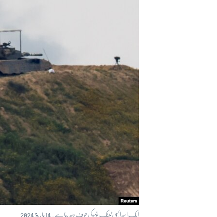
آرٹ
آزادیٔ صحافت
سائنس و ٹیکنالوجی
صحت
دلچسپ و عجیب
ویڈیوز
آڈیو
اسپیشل کوریج
اداریہ
ایک اسرائیلی ٹینک غزہ کی طرف بڑھ رہا ہے۔ 14 مارچ 2024