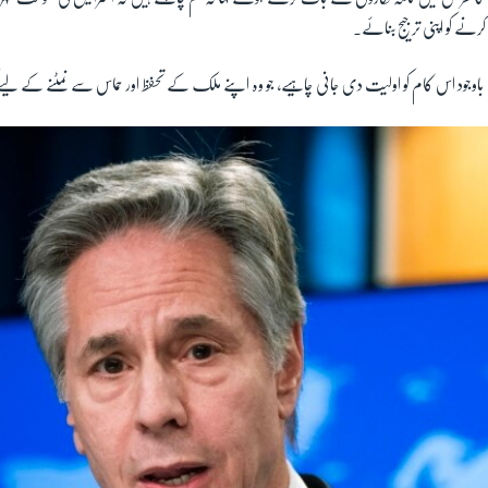
کرنے کو اپنی ترجیج بنائے۔
ے باوجود اس کام کو اولیت دی جانی چاہیے، جو وہ اپنے ملک کے تحفظ اور حماس سے نمٹنے کے لی