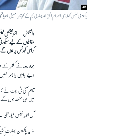
پاکستانی ٹینس کھلاڑی اعصام الحق اور بھارتی ٹیم کے کپتان مہیش بھوپاتھی
واشنگٹن —
انٹرنیشنل ٹ
مقابلوں کے لیے سیکورٹ
گراس کورٹس پر ہوں گے
بھارت نے کشمیر کے حوال
دیے جائیں یا پھر انہیں 
تاہم آئی ٹی ایف نے کہا 
میں ہی منعقد ہوں گے۔
آل انڈیا ٹینس فیڈریشن 
حالیہ پاکستان بھارت کش