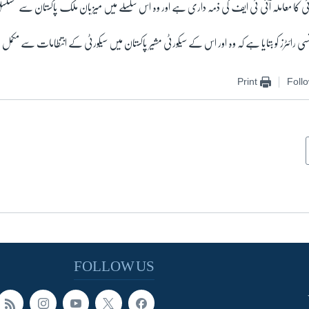
رٹی کا معاملہ آئی ٹی ایف کی ذمہ داری ہے اور وہ اس سلسلے میں میزبان ملک پاکستان سے مس
سی رائٹرز کو بتایا ہے کہ وہ اور اس کے سیکورٹی مشیر پاکستان میں سیکورٹی کے انتظامات سے مکمل 
Print
Foll
FOLLOW US