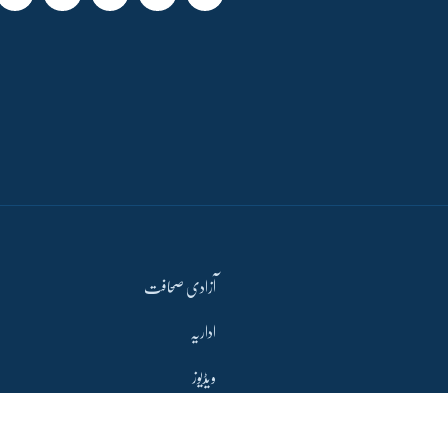
آزادی صحافت
اداریہ
ویڈیوز
آڈیو