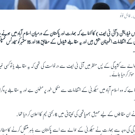
۔ فائل فوٹو
ینس فیڈریشن (آئی ٹی ایف) کا کہنا ہے کہ بھارت اور پاکستان کے درمیان اسلام آباد میں ہون
ی کے انتظامات اطمینان بخش ہیں اور یہ مقابلے شیڈول کے مطابق
14
اور
15
ستمبر کو سپورٹس کمپ
۔
ے سے کشیدگی کے پس منظر میں آئی ٹی ایف سے درخواست کی تھی کہ یہ مقابلے یا تو کسی غیر جان
مؤخر کر دیا جائے۔
ہے کہ وہ اسلام آباد میں سیکورٹی کے انتظامات سے مکمل طور پر مطمئن ہے اور یہ مقابلے پروگرا
نے ان مقابلوں کے لیے مہیش بھوپاتھی کی کپتانی میں
6
رکنی ٹیم کا اعلان کر دیا تھا۔
یدگی کی وجہ سے بھارت نے سیکورٹی کے حوالے سے اسے پاکستان سے باہر منتقل کرنے کا مطالبہ ک