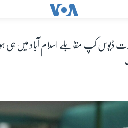
ارت ڈیوس کپ مقابلے اسلام آباد میں ہی 