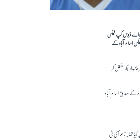
ے والے ڈیوس کپ ٹینس
لیکس اسلام آباد کے
بدار جگہ منتقل کر
م کے مطابق اسلام آباد
یا تھا۔ تاہم آئی ٹی