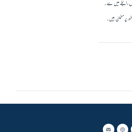
لسل رابطے میں ہے۔
طور پر مطمئن ہیں۔