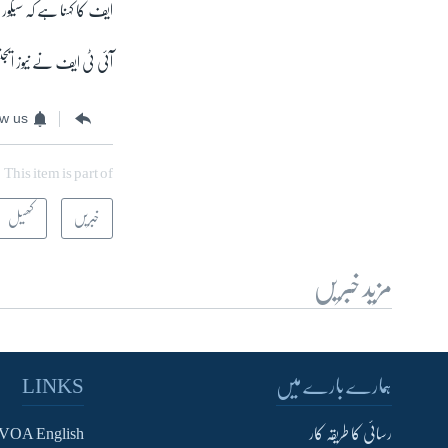
ایف کا کہنا ہے کہ سیکو
آئی ٹی ایف نے نیوز ایجن
ow us
This item is part of
خبریں
کھیل
مزید خبریں
ہمارے بارے میں
LINKS
رسائی کا طریقہ کار
VOA English