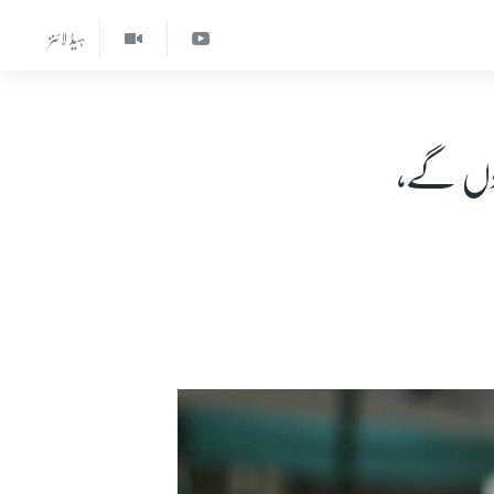
ہیڈ لائنز
ہوں گے،