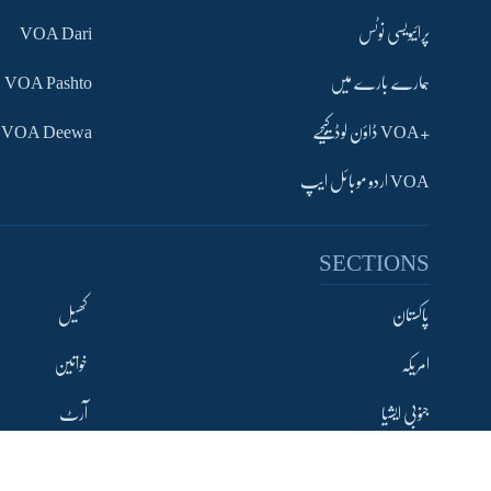
پرائیویسی نوٹس
VOA Dari
ہمارے بارے میں
VOA Pashto
+VOA ڈاؤن لوڈ کیجیے
VOA Deewa
VOA اردو موبائل ایپ
Learning English
SECTIONS
FOLLOW US
پاکستان
کھیل
امریکہ
خواتین
زبان
جنوبی ایشیا
آرٹ
دنیا
سائنس و ٹیکنالوجی