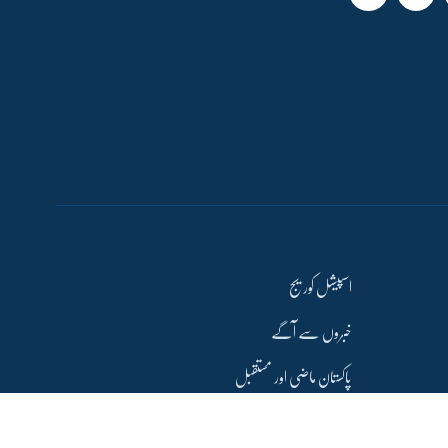
اسپیشل کوریج
خبروں سے آگے
پاکستان ماضی اور مستقبل
مشرق وسطیٰ کشیدگی