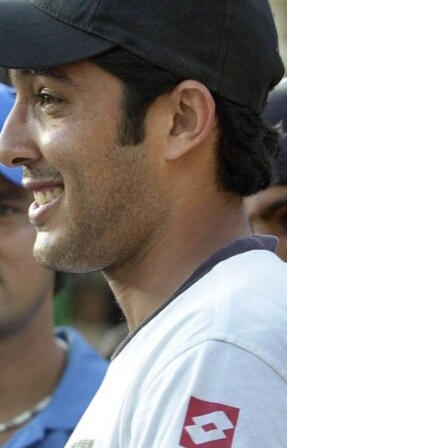
آرٹ
آزادیٔ صحافت
سائنس و ٹیکنالوجی
صحت
دلچسپ و عجیب
ویڈیوز
آڈیو
اسپیشل کوریج
اداریہ