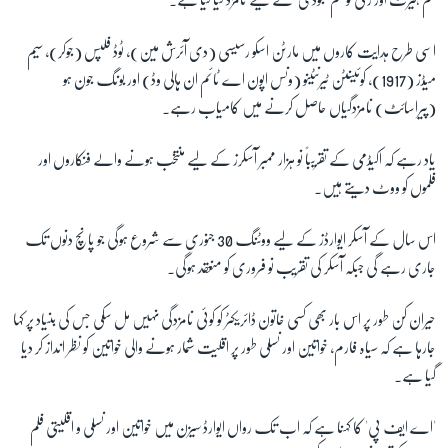
اسی طرح ہدایت کاروں میں مارٹن اسکو رسیسی (دی آئرش مین)، ٹوڈ فلپس (جوکر)، سیم
میڈز (1917)، کوئینٹن ٹیرنٹینو (ونس اپون اے ٹائم ان ہالی وڈ) اور بونگ جون ہو
(پیراسائٹ) نامزدگیاں حاصل کرنے میں کامیاب رہے۔
یاد رہے کہ اکیڈمی کے تقریباً نو ہزار ممبر آسکرز کے لیے منتخب ہونے والے فنکاروں اور
فلموں کو ووٹ دیتے ہیں۔
اس سال کے آسکر ایوارڈز کے لیے ووٹنگ 30 جنوری سے شروع ہوگی جو پانچ دنوں تک
جاری رہے گی جبکہ آسکر کی تقریب نو فروری کو منعقد ہوگی۔
حیران کن طور پر اس بار بھی کسی خاتون ڈائریکٹر کو کوئی نامزدگی نہیں مل سکی جس کی بنیاد پر کہا
جارہا ہے کہ سیاہ فارم، خواتین اور نسلی طور پر اقلیت شمار ہونے والی خواتین کو نظر انداز کر دیا
گیا ہے۔
'اے ایف پی' کا کہنا ہے کہ اب تک رواں ایوارڈ سیزن میں خواتین اور نسلی و اقلیتی فلم