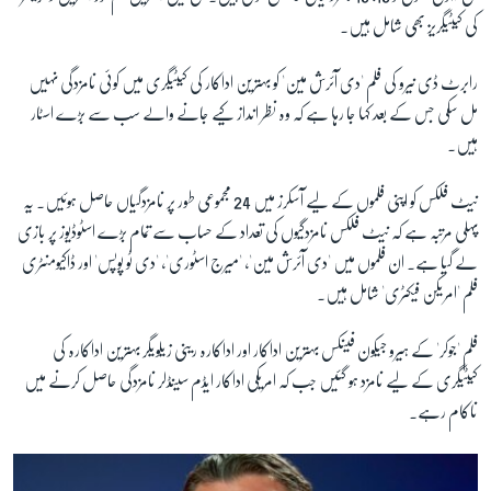
کی کیٹیگریز بھی شامل ہیں۔
زبان
رابرٹ ڈی نیرو کی فلم 'دی آئرش مین' کو بہترین اداکار کی کیٹیگری میں کوئی نامزدگی نہیں
مل سکی جس کے بعد کہا جا رہا ہے کہ وہ نظر انداز کیے جانے والے سب سے بڑے اسٹار
ہیں۔
نیٹ فلکس کو اپنی فلموں کے لیے آسکرز میں 24 مجموعی طور پر نامزدگیاں حاصل ہوئیں۔ یہ
پہلی مرتبہ ہے کہ نیٹ فلکس نامزدگیوں کی تعداد کے حساب سے تمام بڑے اسٹوڈیوز پر بازی
لے گیا ہے۔ ان فلموں میں 'دی آئرش مین'، 'میرج اسٹوری'، 'دی ٹو پوپس' اور ڈاکیومنٹری
فلم 'امریکن فیکٹری' شامل ہیں۔
فلم 'جوکر' کے ہیرو جیکون فینکس بہترین اداکار اور
اداکارہ رینی زیلویگر بہترین اداکارہ کی
کیٹیگری کے لیے نامزد ہو گئیں جب کہ امریکی اداکار ایڈم سینڈلر نامزدگی حاصل کرنے میں
ناکام رہے۔