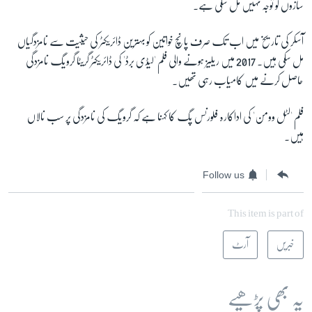
سازوں کو توجہ نہیں مل سکی ہے۔
آسکر کی تاریخ میں اب تک صرف پانچ خواتین کو بہترین ڈائریکٹر کی حیثیت سے نامزدگیاں
مل سکی ہیں۔ 2017 میں ریلیز ہونے والی فلم 'لیڈی برڈ' کی ڈائریکٹر گریٹا گرویگ
نامزدگی
حاصل کرنے میں کامیاب رہی تھیں۔
فلم 'لٹل وومن' کی اداکارہ فلورنس پگ کا کہنا ہے کہ گرویگ کی نامزدگی پر سب نالاں
ہیں۔
Follow us
This item is part of
خبریں
آرٹ
یہ بھی پڑھیے