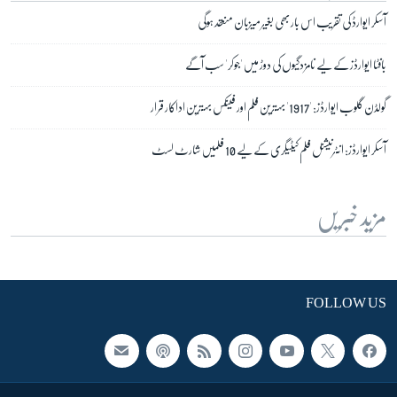
آسکر ایوارڈ کی تقریب اس بار بھی بغیر میزبان منعقد ہوگی
بافٹا ایوارڈز کے لیے نامزدگیوں کی دوڑ میں 'جوکر' سب آگے
گولڈن گلوب ایوارڈز: '1917' بہترین فلم اور فینکس بہترین اداکار قرار
آسکر ایوارڈز: انٹرنیشنل فلم کیٹیگری کے لیے 10 فلمیں شارٹ لسٹ
مزید خبریں
FOLLOW US