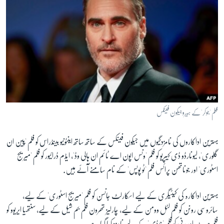
فلم 'جوکر' کے ہیرو جیکون فینکس
بہترین اداکاروں کی نامزدگیوں میں جیکون فینکس کے ساتھ ساتھ اینٹونیو بینڈراس کو فلم 'پین ان
گلوری'، لیونارڈو ڈی کیپریو کو فلم 'ونس اپون اے ٹائم ان ہالی وڈ'، ایڈم ڈرائیور کو فلم 'میریج
اسٹوری' اور جوناتھن پرائس فلم 'ٹو پوپس' کے نام سامنے آئے ہیں.
بہترین اداکارہ کی کیٹیگری کے لیے اسکارلٹ جانسن کو فلم 'میریج اسٹوری' کے لیے،
سائروسی رونن کو فلم لٹل وومن کے لیے، چارلیز تھرون فلم بم شیل کے لیے، سنتھیا ایریوو کو
فلم ہیرٹ اور رنی کو فلم 'جوڈی' کے لیے نامزد کیا گیا ہے۔