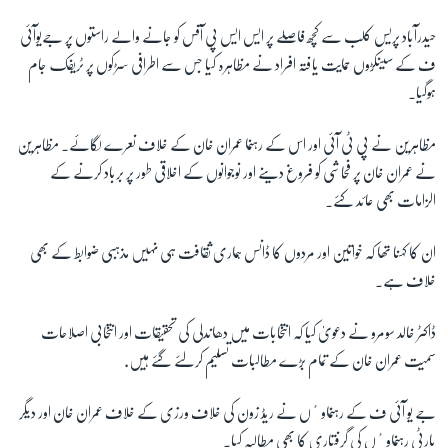
حیدرآباد پریس کلب سے کچھ فاصلے پر ایس ایس پی آفس کو جانے والے راستوں پر جےیوآئی
زبان
ف کے سینکڑوں حمایت یافتہ افراد نے مظاہرہ کیا جس سے اطرافی سڑکوں پر ٹریفک جام
ہوگیا۔
مظاہرین نے پی ٹی آئی اور اس کے رہنما عمران خان کے خلاف نعرے لگائے۔ مظاہرین
نے عمران خان پر فحاشی کو فروغ دینے اور نوجوانوں کے اخلاقی طور پر برباد کرنے کے
الزامات بھی عائد کئے۔
ان کا کہنا تھا کہ خواتین اور مردوں کا ڈانس ہماری ثقافت ہی نہیں مذہبی ضوابط کے بھی
خلاف ہے۔
ڈاکٹر خالد سومرو نے دعویٰ کیا کہ انتخابات میں دھاندلی کی تحقیقات اور انتخابی اصلاحات
سمیت عمران خان کے تمام بڑے مطالبات تسلیم کرلئے گئے ہیں.
جے یو آئی ف کے رہنماوٴں نے ریڈ زون کی خلاف ورزی کے خلاف عمران خان اور دیگر
پارٹی رہنماوٴں کی گرفتاری کا بھی مطالبہ کیا۔