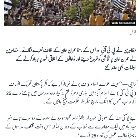
آرٹ
آزادیٔ صحافت
سائنس و ٹیکنالوجی
فائل
صحت
مظاہرین نے پی ٹی آئی اور اس کے رہنما عمران خان کے خلاف نعرے لگائے۔ مظاہرین
دلچسپ و عجیب
نے عمران خان پر فحاشی کو فروغ دینے اور نوجوانوں کے اخلاقی طور پر برباد کرنے کے
ویڈیوز
الزامات بھی عائد کئے
آڈیو
کراچی —
جمعیت علمائے اسلام (ف) نے خبردار کیا ہے کہ اگر پاکستان تحریک انصاف
اسپیشل کوریج
(پی ٹی آئی) نے اسلام آباد میں جاری دھرنا ختم نہ کیا، تو وہ مدرسوں میں پڑھنے والے 25
اداریہ
لاکھ طالب علموں کا لانگ مارچ لیکر دارالحکومت پہنچ جائیں گے۔
Learning English
جے یو آئی ف کے صوبائی عہدیدار، ڈاکٹر خالد محمود سومرو نے سندھ کے دوسرے بڑے شہر
حیدرآباد میں ایک مظاہرے سے خطاب کے دوران کہا کہ ’اس وقت مختلف مدرسوں کے
FOLLOW US
رجسٹرڈ طالب علموں کی تعداد 25 لاکھ ہے‘۔