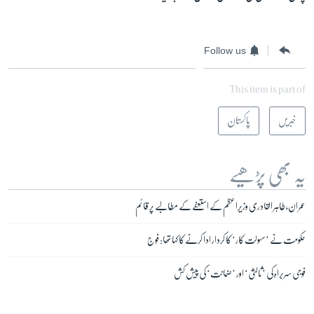
Follow us
This item is part of
خبریں
پاکستان
یہ بھی پڑھیے
عمران، طاہر القادری وزیرِاعظم کے استعفے کے مطالبے پر قائم
حکومت نے ’سہولت کار‘ کا کردار ادا کرنے کا کہا تھا: فوج
فوجی سربراہ کی ’ثالثی‘ اور ’ضمانت‘ کی پیش کش