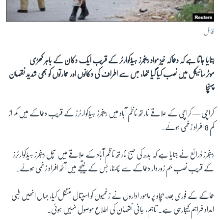
آرٹ
آزادیٔ صحافت
فائل
سائنس و ٹیکنالوجی
بتایا جاتا ہے کہ دھماکہ خیز مواد رینجرز ہیڈکوارٹر کے قریب ایک دکان کے باہر کھڑی
صحت
موٹرسائیکل میں نصب کیا گیا تھا، جس سے اطراف کی دکانوں اور عمارتوں کو بھی شدید نقصان
دلچسپ و عجیب
پہنچا
ویڈیوز
کراچی —
کراچی کے علاقے نارتھ ناظم آباد میں رینجرز ہیڈکوارٹرز کے قریب دھماکے میں کم از
آڈیو
کم 8 افراد زخمی ہوئے۔
اسپیشل کوریج
اداریہ
رینجرز ذرائع نے بتایا ہے کہ بدھ کی صبح نارتھ ناظم آباد کے علاقے میں سچل رینجرز ہیڈکوارٹرز
کے قریب نصب بم زوردار دھماکے سے پھٹا، جس کے نتیجے میں آٹھ افراد زخمی ہوئے۔
Learning English
ھماکے کے فوری بعد، بچاو پر مامور اداروں نے زخمیوں کو اسپتال منتقل کیا، جہاں انھیں طبی
FOLLOW US
امداد فراہم کیجارہی ہے۔ تاہم، جانی نقصان کی اطلاع موصول نہیں ہوئی۔