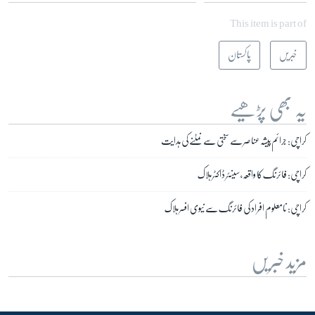
This item is part of
خبریں
پاکستان
یہ بھی پڑھیے
کراچی: جرائم پیشہ عناصر سے سختی سے نمٹنے کی ہدایت
کراچی: فائرنگ کا واقعہ، سینئر ڈاکٹر ہلاک
کراچی: نامعلوم افراد کی فائرنگ سے نیوی افسر ہلاک
مزید خبریں