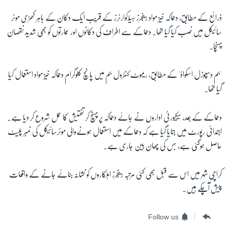
ذرائع کے مطابق، دھماکہ خیز مواد رینجرز ہیڈکوارٹرز کے قریب ایک دکان کے باہر کھڑی موٹر
زبان
سائیکل میں نصب کیا گیا تھا۔ دھماکے سے اطراف کی دکانوں اور عمارتوں کو بھی شدید نقصان
پہنچا۔
'بم دسپوزل اسکواڈ' کے مطابق، ریموٹ کنٹرول بم میں پانچ کلوگرام دھماکہ خیز مواد استعمال کیا
گیا تھا۔
دھماکے کے بعد، سیکیورٹی اداروں نے جائے دھماکہ پر پہنچ کر تفتیش کا عمل شروع کر دیا ہے۔
ابتدائی رپورٹ میں بتایا گیا ہے کہ دھماکے میں استعمال ہونےوالی موٹرسائیکل کی نمبر پلیٹ
حاصل ہوگئی ہے، جس کی چھان بین جاری ہے۔
کراچی شہر میں اس سے قبل بھی کئی مرتبہ رینجرز اہلکاروں کو نشانہ بنائے جانے کے واقعات
پیش آچکے ہیں۔
Follow us