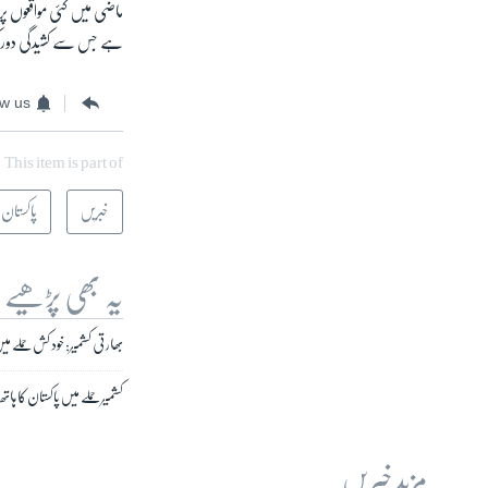
ماضی میں کئی مواقعوں پر 
ہے جس سے کشیدگی دور کر
ow us
This item is part of
خبریں
پاکستان
یہ بھی پڑھیے
بھارتی کشمیر: خود کش حملے میں ہلاکتیں 49 ہو گئیں،جموں 
کشمیر حملے میں پاکستان کا ہا
مزید خبریں