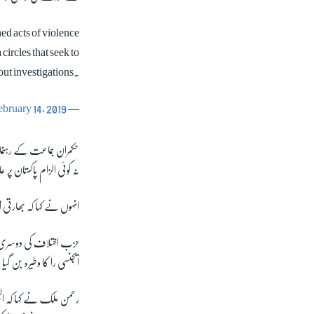
d acts of violence
ircles that seek to
hout investigations.
ebruary 14, 2019
— Dr Mohammad Faisal (@ForeignOfficePk)
حکمران جماعت کے رہنما 
نہ کوئی الزام پاکستان پر ع
انہوں نے کہا کہ بھارتی ا
حزب اختلاف کی دوسری بڑی
ایجنسی را کا وطیرہ بن گی
رحمن ملک نے کہا کہ الیک