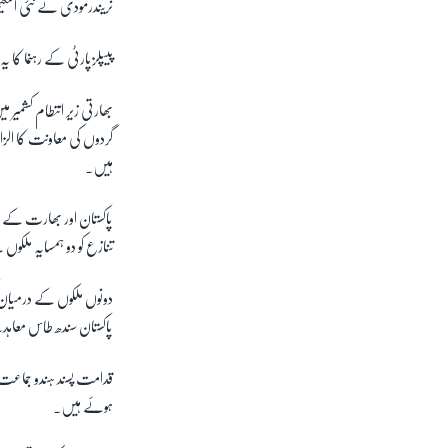
نریندرمودی نے نئی اسکی
پیپلزپارٹی کے رہنما کا ی
بھارتی زیر انتطام کشمی
گردوں کی معاونت کا ا
ہیں۔
پاکستان اور بھارت کے د
تنازع کو دو ہمسایہ ملک
دونوں ملکوں کے درمیان ک
پاکستان سندھ طاس معاہ
قدامت پسند ہندو جماعت 
ہوئے ہیں۔