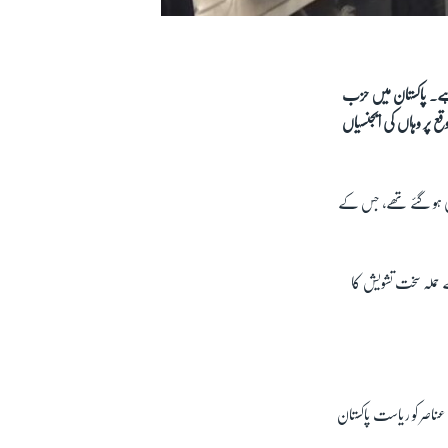
ہے۔ پاکستان میں حزب
 پر وہاں کی ایجنسیاں
خمی ہو گئے تھے، جس کے
ے حملہ سخت تشویش کا
ناصر کو ریاست پاکستان