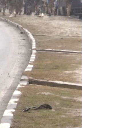
آرٹ
آزادیٔ صحافت
سائنس و ٹیکنالوجی
صحت
دلچسپ و عجیب
ویڈیوز
آڈیو
اسپیشل کوریج
اداریہ