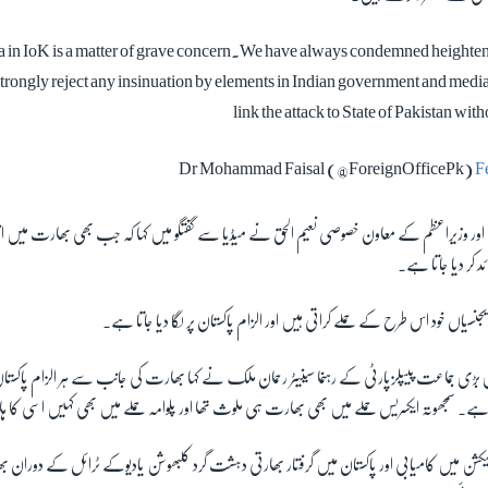
 in IoK is a matter of grave concern.We have always condemned heightene
trongly reject any insinuation by elements in Indian government and media c
link the attack to State of Pakistan wit
F
اور وزیراعظم کے معاون خصوصی نعیم الحق نے میڈیا سے گفتگو میں کہا کہ جب بھی بھارت میں انتخ
ائد کر دیا جاتا ہے۔
یجنسیاں خود اس طرح کے حملے کراتی ہیں اور الزام پاکستان پر لگا دیا جاتا ہے۔
 جماعت پیپلزپارٹی کے رہنما سینیٹر رحمان ملک نے کہا بھارت کی جانب سے ہر الزام پاکستان پر
ا ہے۔ سمجھوتہ ایکسریس حملے میں بھی بھارت ہی ملوث تھا اور پلوامہ حملے میں بھی کہیں اسی کا ہات
شن میں کامیابی اور پاکستان میں گرفتار بھارتی دہشت گرد کلبھوشن یادیوکے ٹرائل کے دوران بھ