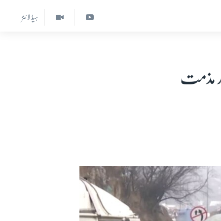
ہیڈ لائنز
ور مذمت