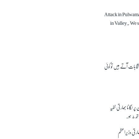
Attack in Pulwama
in Valley. We s
ابات آتے ہیں تو کوئی
 لگانا بھارتی خفیہ
ھ نہ ہو۔
ارتی وزیراعظم