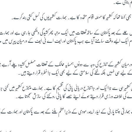
م بنائی ہے۔
ہ بھی کہنا تھا کہ کشمیر کا مسئلہ اقوام متحدہ کا ہے۔ بھارت کشمیریوں کی نسل کشی بند کرے۔
ر میں حملے کے بعد پاکستان کے ساتھ تعلقات میں ایک مرتبہ پھر کشیدگی دیکھی جا رہی ہے اور 
لزام ایک ایسے وقت سامنے آیا ہے جب پاکستان اور ایف اے ٹی ایف کے درمیان پیرس میں م
رمیان کشمیر کے تنازع کی وجہ سے دونوں ہمسایہ ممالک کے تعلقات مسلسل کشیدہ چلے آ رہے ہ
وں کے لیے ہی نہیں بلکہ خطے کی سلامتی کے لیے بھی ایک بڑا خطرہ قرار دیتے ہیں۔
شمیر ہی سے جڑا ایک اور بڑا تنازع دریائی پانی کی تقسیم کا ہے۔ بھارت متنازع کشمیر میں کئی ب
دے کی خلاف ورزی قرار دیتے ہوئے اپنے حصے کا پانی روکنے کی سازش سمجھتا ہے۔
بھارتی جنتا پارٹی کے لیڈر نریندر مودی کے وزیراعظم بننے کے بعد سے پاکستان اور بھارت کے ت