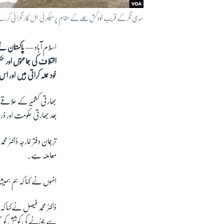
سری نگر کے قریب خودکش حملے کے مقام پر سیکورٹی اہل کار نگرانی کر رہے ہیں۔ اس حملے میں 49 افراد ہ
اسلام آباد —
پاکستان نے
اختلاف کی جماعتوں اور ح
خود حملہ کراتی ہیں اور اس 
بھارتی کشمیر کے علاقے 
بعد بھارتی حکومت اور ذرا
ترجمان دفتر خارجہ ڈاکٹر
معاملہ ہے۔
انہوں نے کہا کہ ہم ہمیش
ڈاکٹر محمد فیصل نےکہا 
سے جوڑنے کی کوشش کو س