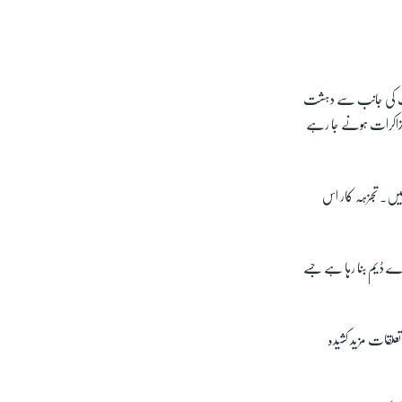
بھارت کی جانب سے دہشت
ذاکرات ہونے جا رہے
یں۔ تجزہہ کار اس
ڑے ڈیم بنا رہا ہے جسے
علقات مزید کشیدہ