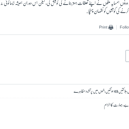
دونوں ہمسایہ ملکوں نے اپنے تعلقات بہتر بنانے کی کوشش کی، لیکن اس دوران ہمیشہ ایسا کوئی نہ کوئی 
نے کی کوششوں کو نقصان پہنچا۔
Print
Foll
میں پرتشدد مظاہرے
تھ ہے، بھارت کا الزام