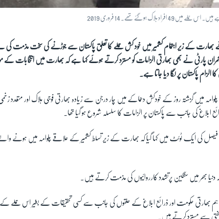
لاک ہو گئے تھے۔ 14 فروری 2019
 بھارت کے زیر اہتمام کشمیر میں خود کش حملے کا تعلق پاکستان سے جوڑنے کی سخت مذمت کی 
کمران پارٹی نے بھی بھارتی الزامات کو مسترد کرتے ہوئے کہا ہے کہ بھارت میں انتخابات کے موقع
کا الزام پاکستان پر لگا دیا جاتا ہے۔
پلوامہ میں گزشتہ روز کے خودکش دھماکے میں چار درجن سے زیادہ بھارتی فوجی ہلاک اور متعدد ز
ئع ابلاغ کی جانب سے پاکستان پر الزامات کا سلسلہ شروع ہو گیا تھا۔
 محمد فیصل کی ایک ٹوئٹ میں کہا گیا کہ بھارت کے زیر تسلط کشمیر کے علاقے پلوامہ میں ہونے وال
ہ دنیا بھر میں سنگین پرتشدد کارروائیوں کی مذمت کرتے ہیں۔
کہ ہم بھارتی حکومت اور ذرائع ابلاغ کے حلقوں کی جانب سے کسی تحقیقات کے بغیر اس حملے کے ع
ختی سے مسترد کرتے ہیں۔