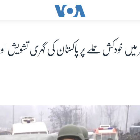
ر میں خودکش حملے پر پاکستان کی گہری تشویش ا