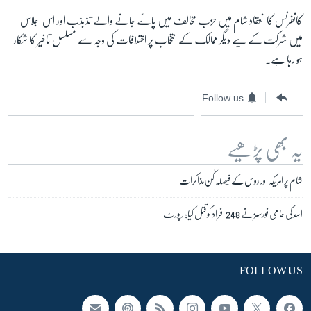
کانفرنس کا انعقاد شام میں حزب مخالف میں پائے جانے والے تذبذب اور اس اجلاس
میں شرکت کے لیے دیگر ممالک کے انتخاب پر اختلافات کی وجہ سے مسلسل تاخیر کا شکار
ہو رہا ہے۔
Follow us
یہ بھی پڑھیے
شام پر امریکہ اور روس کے فیصلہ کُن مذاکرات
اسد کی حامی فورسز نے 248 افراد کو قتل کیا: رپورٹ
FOLLOW US