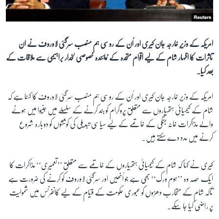
آرٹ
آزادیٔ صحافت
سائنس و ٹیکنالوجی
امریکہ کے وزیرِ خارجہ جان کیری اور اُن کے روسی ہم منصب سرگئی لاوروف نے ان
تاثرات کا اظہار شام کے لیے اقوام متحدہ کے نمائندہ خصوصی لخدار براہیمی سے ملاقات کے
صحت
بعد کیا۔
دلچسپ و عجیب
ویڈیوز
امریکہ کے وزیرِ خارجہ جان کیری اور اُن کے روسی ہم منصب سرگئی لاوروف کا کہنا ہے کہ
شام کے کیمیائی ہتھیاروں سے متعلق پروگرام کو بند کرنے کے سلسلے میں جنیوا میں ہونے
آڈیو
والے مذاکرات خانہ جنگی کے خاتمے کے لیے سیاسی تبدیلی کی کوششوں کو دوبارہ شروع
اسپیشل کوریج
کرنے میں مدد دے سکتے ہیں۔
اداریہ
کیری نے کہا کہ شام کے کیمیائی ہتھیاروں کے خاتمے سے متعلق ’’تعمیری‘‘ مذاکرات کا
Learning English
ایک حصہ وہ ’’ہوم ورک‘‘ بھی ہے جو اُنھیں اور سرگئی لاوروف کو کرنے کی ضرورت ہے
تاکہ شام کے متحارب دھڑوں کو عبوری حکومت کے قیام کے لیے کانفرنس میں شمولیت
FOLLOW US
پر راضی کیا جا سکے۔