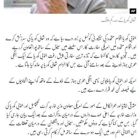
آرٹ
آزادیٔ صحافت
شمالی کوریا کے صدر کم جونگ
سائنس و ٹیکنالوجی
جنوبی کوریا اقوام متحدہ کی سیکیورٹی کونسل پر زور دے رہا ہے کہ وہ شمالی کوریا کی سرزنش کرے
صحت
اور اقوام متحدہ میں امریکی سفارت کار اس سلسلے میں سیؤل کے ساتھ پورا تعاون کررہے
دلچسپ و عجیب
ہیں۔ تجزیہ کاروں کا کہنا ہے کہ تازہ ترین سفارتی پیش رفت جنوبی کوریا کے ایک جنگی
ویڈیوز
بحری جہاز ڈوبنے کے بعد سامنے آئی ہے جس کا الزام شمالی کوریا پر عائد کیا جاتا ہے۔
آڈیو
امریکہ اور جنوبی کوریا چیونن نامی جنگی بحری جہاز کے ڈبونے کے واقعہ کو اپنے اتحادیوں کے
اسپیشل کوریج
لیے فیصلہ کن لمحہ قرار دے رہے ہیں۔
اداریہ
مشرقی ایشیا اور بحرالکاہل کے امور کے امریکی معاون وزیر خارجہ کرٹ کیپمبل اور جنوبی کوریا کی
Learning English
وزارت خارجہ کے اعلیٰ عہدے داروں کے درمیان مذاکرات کے بعد ایک بیان جاری کیا
گیا۔ جس میں کہا گیا ہے کہ دونوں حکومتیں ، سیؤل اور واشنگٹن کے درمیان تعلقات کے
FOLLOW US
اس انتہائی اہم دور میں ایک دوسرے کے ساتھ مل کرکام کرتی رہی ہیں۔