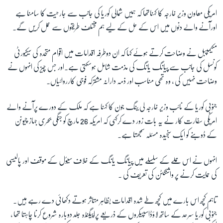
امریکی معاون وزیر خارجہ کا کہناتھا کہ ہمیں شمالی کوریا کی جانب سے جارحیت کا سامنا ہے
اورآنے والے دنوں میں اس کے حل کے لیے ہم مختلف طریقوں سے عمل کریں گے۔
زبان
مکیمپبل نے وضاحت کرتے ہوئے کہا کہ ان دوطرفہ اقدامات میں اقوام متحدہ کی سیکیورٹی
کونسل کی جانب سے پیانگ یانگ کی مذمت شامل ہوسکتی ہے۔اور جس چیز کی انہوں نے
وضاحت نہیں کی ، وہ تھی مناسب اور ذمہ دارانہ مشترکہ فوجی کارروائیاں۔
جنوبی کوریا کے نائب وزیر خارجہ لی ینگ جون کا کہنا ہے کہ ملک کے دورے پرآنے والے
امریکی سفارت کار نے یہ بات زور دے کرکہی کہ امریکہ 26 مارچ کو جنگی بحری جہاز چیونن
کے ڈوبنے کو ایک سنجیدہ مسئلہ سمجھتا ہے۔
انہوں نے اس حملے کے سلسلے میں پیانگ یانگ کے خلاف سیؤل کے موقف اور پالیسی
کی حمایت کرنے پر واشنگٹن کی تعریف کی ۔
تاہم کچھ اس بارے میں کچھ طے شدہ اقدامات بظاہر متاثر ہوتے دکھائی دے رہے ہیں۔
جنوبی کوریا سرحد کے ساتھ لاؤڈاسپیکروں کے ذریعے پراپیگنڈہ جلد دوبارہ شروع کرنا چاہتا تھا ،