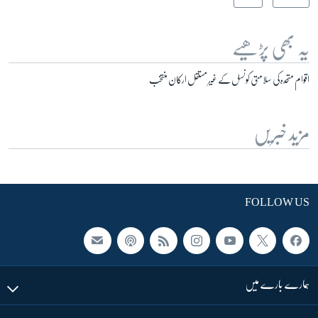
یہ بھی پڑھیے
اقوام متحدہ کی سلامتی کونسل کے غیر مستقل ارکان منتخب
مزید خبریں
FOLLOW US
ہمارے بارے میں