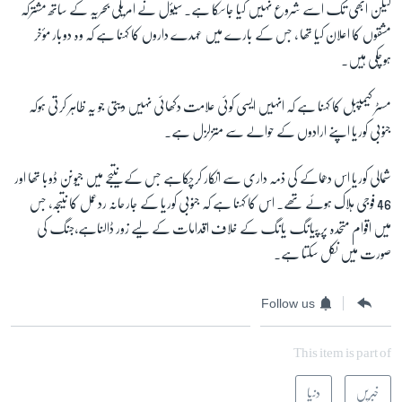
لیکن ابھی تک اسے شروع نہیں کیا جاسکا ہے۔ سیؤل نے امریکی بحریہ کے ساتھ مشترکہ
مشقوں کا اعلان کیا تھا ، جس کے بارے میں عہدے داروں کا کہنا ہے کہ وہ دوبار مؤخر
ہوچکی ہیں۔
مسٹر کیمپبل کا کہنا ہے کہ انہیں ایسی کوئی علامت دکھائی نہیں دیتی جو یہ ظاہر کرتی ہوکہ
جنوبی کوریا اپنے ارادوں کے حوالے سے متزلزل ہے۔
شمالی کوریا اس دھماکے کی ذمہ داری سے انکار کرچکاہے جس کے نتیجے میں جیونن ڈوبا تھا اور
46 فوجی ہلاک ہوئے تھے۔ اس کا کہنا ہے کہ جنوبی کوریا کے جارحانہ ردعمل کا نتیجہ، جس
میں اقوام متحدہ پر پیانگ یانگ کے خلاف اقدامات کے لیے زور ڈالناہے،جنگ کی
صورت میں نکل سکتا ہے۔
Follow us
This item is part of
خبریں
دنیا