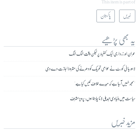
This item is part of
خبریں
پاکستان
یہ بھی پڑھیے
عمران اور زرداری ایک کنٹینر پر لیکن وقت الگ الگ
لاہور ہائی کورٹ نے عوامی تحریک کو دھرنے کی مشروط اجازت دے دی
'سمجھ نہیں آ رہا ہے کہ میرے خلاف کیس کیا ہے'
سیاست میں بنیادی تبدیلی لانا چاہتا ہوں: پرویز مشرف
مزید خبریں