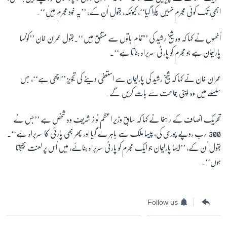
ابھی تک کوئی مجرم نہیں پکڑا گیا‘‘، کیونکہ، بقول اُن کے، ’’یہ خود مجرم ہیں‘‘۔
اُنھوں نے کہا کہ وہ شیخ رشید کی ’’تمام باتوں سے متفق ہیں‘‘۔بقول عمران خان ’’کونسا
پارلیمان ہے جو مجرم کو پارٹی سربراہ بناتا ہے‘‘۔
عمران خان نے کہا کہ شیخ رشید کی پارلیمان سے استعفیٰ دینے کی تجویز ’’اچھی ہے‘‘، جس
سلسلے میں وہ اپنی جماعت سے بات کریں گے۔
تحریک انصاف کے راہنما نے کہا کہ سابق وزیر اعظم نواز شریف وہ شخص ہے ’’جس نے
300 ارب روپے چوری کی، پیسا ملک سے باہر لے گیا اور پھر بھی پارٹی کا سربراہ ہے‘‘۔
بقول اُن کے، ’’ایسا پارلیمان جو ایک مجرم کو پارٹی سربراہ بنائے، میں اُس پر لعنت بھیجتا
ہوں‘‘۔
Follow us