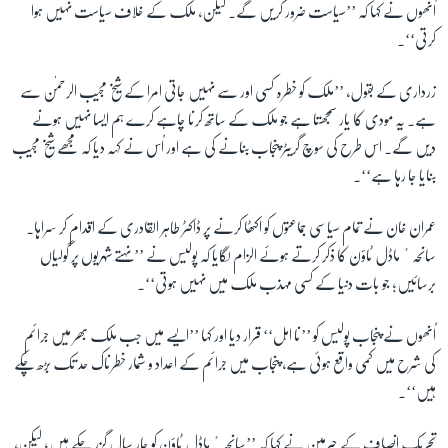
اُنھوں نے کہا کہ ’’سیاست ضرور کریں گے۔ لیکن، ملک کے خلاف سیاست نہیں ہوا
کرتی‘‘۔
زرداری کے بقول، ’’ملک کو خطرہ کسی اور سے نہیں جاتی امرا کے شیخ مجیب الرحمٰن سے
ہے۔ یہ مودی کا یار سمجھتا ہے جو ملک کے ساتھ کرنا چاہے کرے ہم ایسا نہیں ہونے
دیں گے۔ اس طرح کی سوچ گریٹر پنجاب بنانے کی ہے اور اُس نے کہہ دیا کہ مجھے شیخ مجیب
بنایا جا رہا ہے‘‘۔
عمران خان نے تمام سیاسی جماعتوں کو اکٹھا کرنے پر ڈاکٹر طاہر القادری کے اقدام کر سراہا۔
سانحہٴ ماڈل ٹاؤن کا ذکر کرتے ہوئے الزام لگایا کہ پولیس نے ’’نہتے شہریوں پر گولیاں
برسائیں؛ جو بات دنیا کے کسی مہذب ملک میں نہیں ہوتی‘‘۔
اُنھوں نے پنجاب پولیس کو ’’نا اہل‘‘ قرار دیا اور کہا ’’ایسے میں جب ملک بھر میں جرائم
کی شرح میں کمی واقع ہوئی ہے، پنجاب میں جرائم کے اعداد و شمار خطرناک حد تک بڑھ چکے
ہیں‘‘۔
تحریک انصاف کے چیرمین نے کہا کہ ’’سانحہٴ ماڈل ٹاؤن کو چار سال گزر چکے ہیں؛ لیکن،