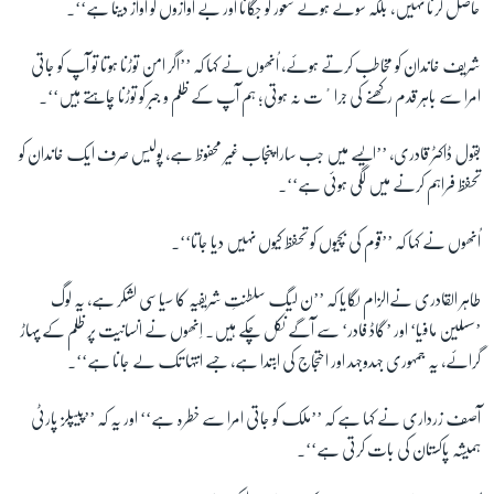
حاصل کرنا نہیں، بلکہ سوئے ہوئے شعور کو جگانا اور بے آوازوں کو آواز دینا ہے‘‘۔
شریف خاندان کو مخاطب کرتے ہوئے، اُنھوں نے کہا کہ ’’اگر امن توڑنا ہوتا تو آپ کو جاتی
زبان
امرا سے باہر قدم رکھنے کی جراٴت نہ ہوتی؛ ہم آپ کے ظلم و جبر کو توڑنا چاہتے ہیں‘‘۔
بقول ڈاکٹر قادری، ’’ایسے میں جب سارا پنجاب غیر محفوظ ہے، پولیس صرف ایک خاندان کو
تحفظ فراہم کرنے میں لگی ہوئی ہے‘‘۔
اُنھوں نے کہا کہ ’’قوم کی بچیوں کو تحفظ کیوں نہیں دیا جاتا‘‘۔
طاہر القادری نےالزام لگایا کہ ’’ن لیگ سلطنتِ شریفیہ کا سیاسی لشکر ہے، یہ لوگ
’سسلین مافیا‘ اور ’گاڈ فادر‘ سے آگے نکل چکے ہیں۔ اِنھوں نے انسانیت پر ظلم کے پہاڑ
گرائے، یہ جمہوری جہدوجہد اور احتجاج کی ابتدا ہے، جسے انتہا تک لے جانا ہے‘‘۔
آصف زرداری نے کہا ہے کہ ’’ملک کو جاتی امرا سے خطرہ ہے‘‘ اور یہ کہ ’’پیپلز پارٹی
ہمیشہ پاکستان کی بات کرتی ہے‘‘۔