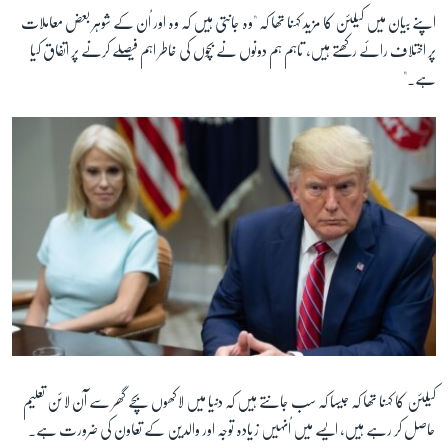
اپنے بیان میں کیلئن کا مزید کہنا تھا کہ "وہ جانتی ہیں کہ وہ اور اُن کے شوہر بعض معاملات
پر اختلاف رائے رکھتے ہیں، تاہم ہم دونوں نے بچوں کی خاطر اہم فیصلے کرنے پر اتفاق کیا
زبان
ہے۔"
کیلئن کا کہنا تھا کہ جیسا کہ سب جانتے ہیں کہ دنیا میں لاکھوں بچے گھر سے آن لائن تعلیم
حاصل کر رہے ہیں، ایسے میں اُنہیں زیادہ توجہ اور والدین کے تعاون کی ضرورت ہے۔