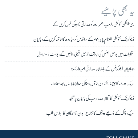
یہ بھی پڑھیے
ری پبلکن کنونشن، ٹرمپ جمعرات کو صدارتی نامزدگی قبول کریں گے
ڈیموکریٹک کنونشن اختتام پذیر؛ قوم کے ساتھ مل کر سیاہ دور کا خاتمہ کریں گے: بائیڈن
انتخابات میں پوسٹل بیلٹس کی بروقت ترسیل یقینی بنائیں گے، پوسٹ ماسٹر جنرل
جو بائیڈن ڈیموکریٹس کے باضابطہ صدارتی امیدوار نامزد
امریکہ: ووٹ کا حق مانگنے والی خاتون رہنما کی سزا 148 سال بعد معاف
ڈیموکریٹک کنونشن کا آغاز؛ صدر ٹرمپ کی بائیڈن پر تنقید
امریکہ: ڈاک کے ذریعے ووٹنگ کا تنازع، ایوانِ نمائندگان کا اجلاس طلب