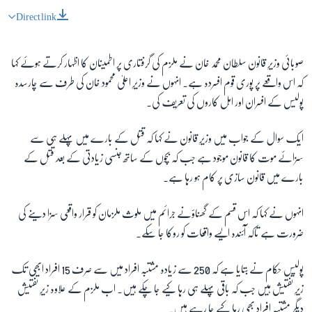
Direct link
صوبائی وزیرِ قانون سلطان محمد خان نے ملزم کی گرفتاری پر اطمینان کا اظہار کرتے ہوئے کہا
کہ اس واقعے پر پوری قوم افسردہ ہے۔ انہوں نے وزیرِ اعلیٰ محمود خان کی طرف سے چارسدہ
پولیس کے افسران اور اہل کاروں کی تعریف کی۔
ایک سوال کے جواب میں وزیرِ قانون نے کہا کہ قتل کے بارے میں پہلے ہی سے
سزائے موت کا قانون موجود ہے جب کہ بچوں کے ساتھ جنسی زیادتی کے بعد قتل کے
بارے میں قانون سازی پر کام ہو رہا ہے۔
انہوں نے کہا کہ اس قسم کے گھناؤنے جرائم میں ملوث ملزمان کو قرار واقعی سزا دینے کی
ضرورت ہے تاکہ آئندہ ایسے واقعات کو روکا جا سکے۔
پولیس حکام نے بتایا ہے کہ 250 سے زیادہ مشتبہ افراد میں سے صرف 15 افراد ابھی تک
زیرِ تفتیش ہیں جب کہ باقی پہلے ہی رہا کیے جا چکے ہیں۔ اب ملزم کے علاوہ زیرِ تفتیش
دیگر مشتبہ افراد بھی رہا کیے جا رہے ہیں۔