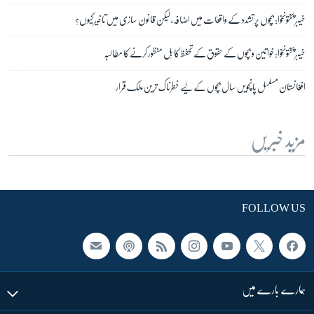
خیبر پختونخوا: بچوں پر تشدد کے واقعات میں اضافہ، لیکن قانون سازی میں تاخیر کیوں؟
خیبر پختونخوا: خواتین و بچوں کے حقوق کے تحفظ کا بِل منظور کرنے کا مطالبہ
افغانستان مسلسل پانچویں سال بچوں کے لیے خطرناک ترین ملک قرار
مزید خبریں
FOLLOW US
ہمارے بارے میں