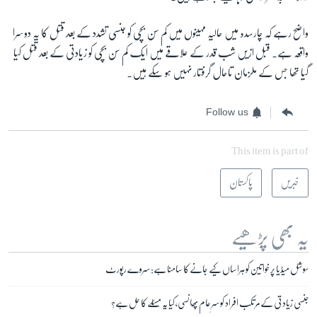
واضح رہے کہ چارسدہ میں حالیہ مہینوں میں کم سن بچی کو جنسی تشدد کے بعد قتل کا یہ دوسرا
واقعہ ہے۔ قبل ازیں شب قدر کے علاقے میں ایک کم سن بچی کو زیادتی کے بعد قتل کیا
گیا تھا جس کے ملزمان تاحال گرفتار نہیں ہو سکے ہیں۔
Follow us
This item is part of
خبریں
پاکستان
یہ بھی پڑھیے
سوشل میڈیا پر خواتین کو ہراساں کیے جانے کا سامنا ہے: سروے رپورٹ
جنسی زیادتی کے مرتکب افراد کو سرِ عام پھانسی، کیا یہ مسئلے کا حل ہے؟