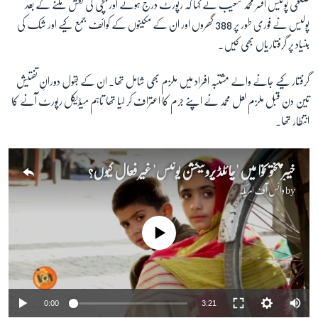
ضلعی پولیس افسر محمد شعیب نے کہا کہ رپورٹ درج ہونے اور بچی کی نعش ملنے کے بعد
پولیس نے فوری طور پر 388 گھروں اور ان کے مکینوں کے کوائف جمع کیے اور شک کی
زبان
بنیاد پر گرفتاریاں بھی کیں۔
گرفتار کیے جانے والے مشتبہ افراد میں ملزم بھی شامل تھا۔ ان کے بقول دورانِ تفتیش
تین دن قبل ملزم لعل محمد نے اپنے جرم کا اعتراف کر لیا تھا تاہم میڈیکل رپورٹ آنے کا
انتظار تھا۔
خیبر پختونخوا میں 'چائلڈ پروٹیکشن یونٹس' غیر فعال کیوں؟
by
وائس آف امریکہ
No media source currently available
0:00
3:21