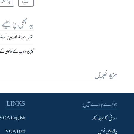
خبریں
پاکستان
یہ بھی پڑھیے
مشال، عبداللہ اور زبیر پر ا
توہین مذہب کے قانون کے غلط
مزید خبریں
ہمارے بارے میں
LINKS
رسائی کا طریقہ کار
VOA English
پرائیویسی نوٹس
VOA Dari