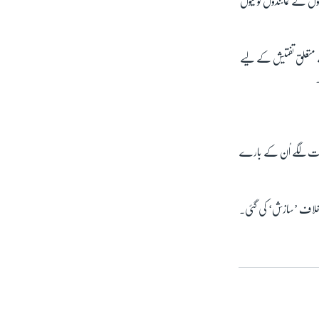
ں کے نمائندوں کو کیوں
ے متعلق تفتیش کے لیے
لزامات لگے اُن کے بارے
 خلاف ’سازش‘ کی گئی۔