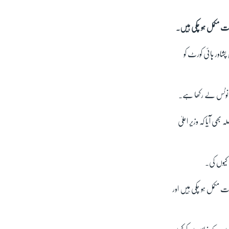
ور ہائی کورٹ کو
د نوٹس لے رکھا ہے۔
ی آیا کہ وزیر اعلیٰ
کیوں کی۔
لاح الدین نے عدالت کو بتایا کہ مشال خان کے قتل سے متعلق 80 فیصد تحقیقات مکمل ہو چکی ہیں اور