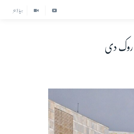
ہیڈ لائنز
ل روک دی