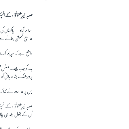
صوبہ خیبر پختونخواہ کے انسپکٹر
اسلام آباد —
پاکستان ک
عدالتی کمیشن بنانے سے
واضح رہے کہ سپریم کور
بدھ کو جب چیف جسٹس ثاق
پرویز خٹک پشاور ہائی 
جس پر عدالت نے کہا کہ
اُن کے بقول جلد ہی چال