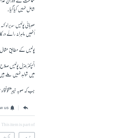
سماعت کے دوران عدالت نے
شامل نہیں کیا گیا۔
صوبائی پولیس سربراہ ک
اُنھیں ماہرانہ رائے د
پولیس کے مطابق مشال خان کے قتل کے
انسپکٹر جنرل پولیس صلاح 
میں شواہد نہیں ملے ہی
جب کہ صوبہ خیبر پختون
ow us
This item is part of