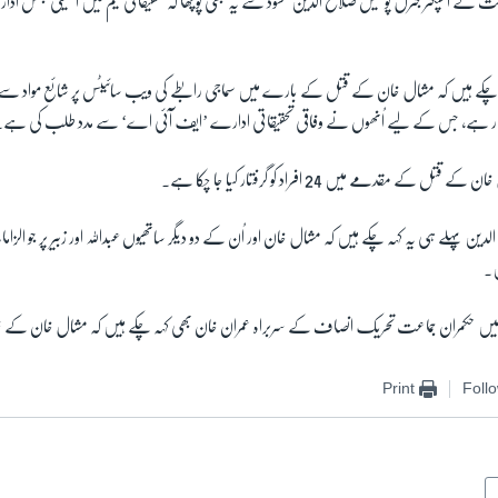
 انسپکٹر جنرل پولیس صلاح الدین محسود سے یہ بھی پوچھا کہ تحقیقاتی ٹیم میں انٹیلی جنس ادارو
ہہ چکے ہیں کہ مشال خان کے قتل کے بارے میں سماجی رابطے کی ویب سائیٹس پر شائع مواد س
رکار ہے، جس کے لیے اُنھوں نے وفاقی تحقیقاتی ادارے ’ایف آئی اے‘ سے مدد طلب کی ہے۔
 مقدمے میں 24 افراد کو گرفتار کیا جا چکا ہے۔
الدین پہلے ہی یہ کہہ چکے ہیں کہ مشال خان اور اُن کے دو دیگر ساتھیوں عبداللہ اور زبیر پر جو ا
ں۔
خواہ میں حکمران جماعت تحریک انصاف کے سربراہ عمران خان بھی کہہ چکے ہیں کہ مشال خان کے
Print
Foll