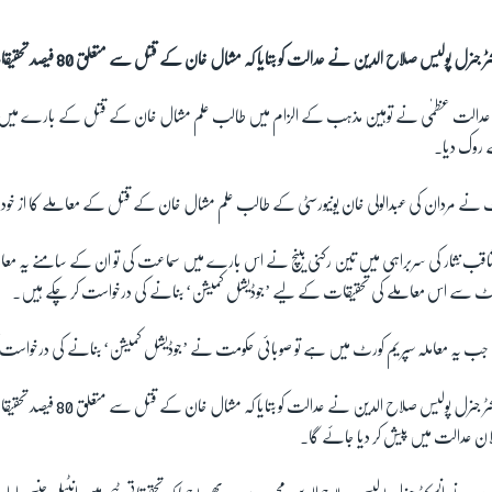
 جنرل پولیس صلاح الدین نے عدالت کو بتایا کہ مشال خان کے قتل سے متعلق 80 فیصد تحقیقات مکمل ہو چکی ہیں۔
ی عدالت عظمٰی نے توہین مذہب کے الزام میں طالب علم مشال خان کے قتل کے بارے میں پشا
 روک دیا۔
ٹ نے مردان کی عبدالولی خان یونیورسٹی کے طالب علم مشال خان کے قتل کے معاملے کا از خو
ب نثار کی سربراہی میں تین رکنی بینچ نے اس بارے میں سماعت کی تو ان کے سامنے یہ معاملہ بھ
کورٹ سے اس معاملے کی تحقیقات کے لیے ’جوڈیشل کمیشن‘ بنانے کی درخواست کر چکے ہیں۔
 جب یہ معاملہ سپریم کورٹ میں ہے تو صوبائی حکومت نے ’جوڈیشل کمیشن‘ بنانے کی درخواست 
صوبہ خیبر پختونخواہ کے انسپکٹر جنرل پولیس ص
ان عدالت میں پیش کر دیا جائے گا۔