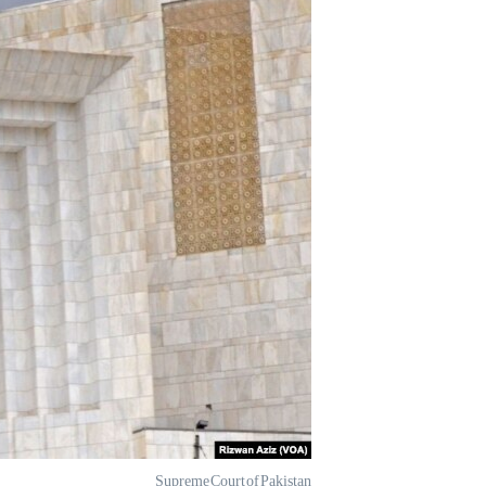
آرٹ
آزادیٔ صحافت
سائنس و ٹیکنالوجی
صحت
دلچسپ و عجیب
ویڈیوز
آڈیو
اسپیشل کوریج
اداریہ
Supreme Court of Pakistan