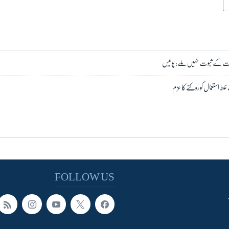
لزامات کے ثبوت نہیں ملے: پولیس
 استعمال کو روکنے کا عزم
FOLLOW US