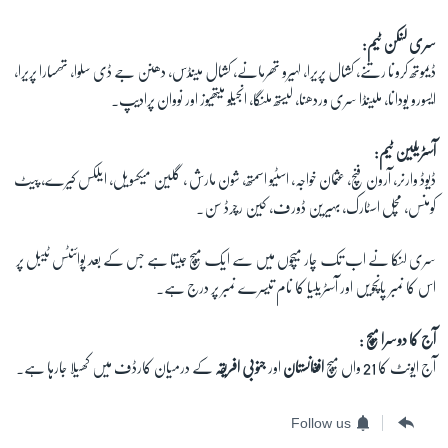
سری لنکن ٹیم:
ڈیموتھ کرونا رتنے، کشال پریرا، لہیرو تھرمانے، کشال مینڈس، دھنن جے ڈی سلوا، تھسارا پریرا،
ایسورو یودانا، ملینڈا سری وردھنا، لیستھ ملنگا، انجیلو میتھیوز اور نووان پرادیپ۔
آسٹریلین ٹیم:
ڈیوڈ وارنر، آرون فنچ، عثمان خواجہ، اسٹیو اسمتھ، شون مارش ، گلین میکسویل، ایلکس کیرے، پیٹ
کومنس، مچل اسٹارک، بہیرین ڈورف، کین رچرڈ سن۔
سری لنکا نے اب تک چار میچوں میں سے ایک میچ جیتا ہے جس کے بعد پوائنٹس ٹیبل پر
اس کا نمبر پانچویں اور آسٹریلیا کا نام تیسرے نمبر پر درج ہے۔
آج کا دوسرا میچ :
آج ایونٹ کا 21 واں میچ
افغانستان
اور
جنوبی افریقہ
کے درمیان کارڈف میں کھیلا جارہا ہے۔
Follow us