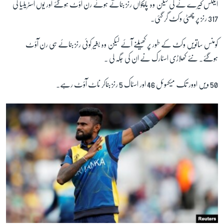
ایلکس کیرے نے لی لیکن وہ پانچواں رنز بناتے ہوئے رن آؤٹ ہوگئے اور یوں آسٹریلیا کی
317 رنز پر چھٹی وکٹ گر گئی۔
کومنس ساتویں وکٹ کے طور پر کھیلنے آئے لیکن وہ بغیر کوئی رنز بنائے ہی رن آؤٹ
ہوگئے۔ نئے کھلاڑی اسٹارک نے ان کی جگہ لی ۔
50 ویں اوور تک میکسوئل 46 اور اسٹاک 5 رنز بناکر ناٹ آؤٹ رہے۔