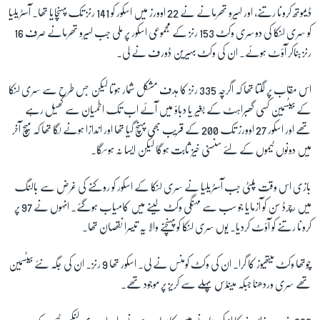
ڈیموتھ کرونا رتنے، اور لہیرو تھرمانے نے 22 اوورز میں اسکور کو 141 رنز تک پہنچایا تھا۔ آسٹریلیا
کو سری لنکا کی دوسری وکٹ 153 رنز کے مجموعی اسکور پر ملی جب لہیرو تھرمانے صرف 16
زبان
رنز بناکر آؤٹ ہوئے۔ ان کی وکٹ
بہیرین ڈورف نے لی۔
اس مقاب پر لگتا تھا کہ اگرچہ 335 رنز کا ہدف مشکل شمار ہوتا لیکن جس طرح سے سری لنکا
کے بیٹسمین کسی گھبراہٹ کے بغیر یا دباؤ میں آئے اب تک اطمیان سے کھیل رہے
تھے اور اسکور 27 اوورز تک 200 کے قریب بھی پہنچ گیا تھا اور اندازا ہونے لگا تھا کہ میچ آخر
میں دونوں ٹیموں کے لئے سنسنی خیز ثابت ہوگا لیکن ایسا نہ ہوسگا۔
بازی اس وقت پلٹی جب آسٹریلیا نے سری لنکا کے اسکور کو روکنے کی غرض سے بالنگ
میں رچرڈ سن کو آزمایا جو سب سے مہنگی وکٹ لینے میں کامیاب ہوگئے۔ انہوں نے 97 پر
کرونا رتنے کو آؤٹ کردیا۔ یوں سری لنکا کو پہنچنے والا یہ تیسرا نقصان تھا۔
چوتھا وکٹ میتھیوز کا گرا۔ ان کی وکٹ کومنس نے لی۔ اسکور تھا 9 رنز۔ ان کی جگہ نئے بیٹسمین
تھے سری وردھنا جبکہ مینڈس پہلے سے کریز پر موجود تھے۔