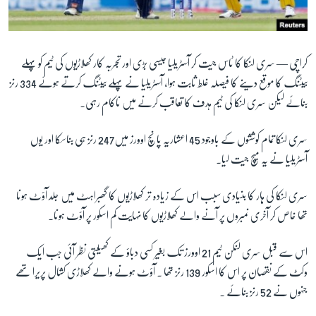
آرٹ
آزادیٔ صحافت
سائنس و ٹیکنالوجی
کراچی —
سری لنکا کا ٹاس جیت کر آسٹریلیا جیسی بڑی اور تجربہ کار کھلاڑیوں کی ٹیم کو پہلے
بیٹنگ کا موقع دینے کا فیصلہ غلط ثابت ہوا، آسٹریلیا نے پہلے بیٹنگ کرتے ہوئے 334 رنز
صحت
بنائے لیکن سری لنکا کی ٹیم ہدف کا تعاقب کرنے میں ناکام رہی۔
دلچسپ و عجیب
ویڈیوز
سری لنکا تمام کوششوں کے باوجود 45 اعشاریہ پانچ اوورز میں247 رنز ہی بناسکا اور یوں
آسٹریلیا نے یہ میچ جیت لیا۔
آڈیو
اسپیشل کوریج
سری لنکا کی ہار کا بنیادی سبب اس کے زیادہ تر کھلاڑیوں کا گھبراہٹ میں جلد آؤٹ ہونا
اداریہ
تھا خاص کر آخری نمبروں پر آنے والے کھلاڑیوں کا نہایت کم اسکور پر آؤٹ ہونا۔
اس سے قبل سری لنکن ٹیم 21 اوورز تک بغیر کسی دباؤ کے کھیلتی نظر آئی جب ایک
Learning English
وکٹ کے نقصان پر اس کا اسکور 139 رنز تھا ۔ آؤٹ ہونے والے کھلاڑی کشال پریرا تھے
جنہوں نے 52 رنز بنائے ۔
FOLLOW US