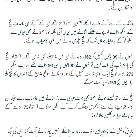
کا شکار بن گئے۔
بیٹنگ کے لئے آنے والے اگلے بیٹسمین اسٹیو اسمتھ تھے جن کے آتے ہی ناصرف فنچ
کے اسکور بنانے اور چوکے چھکے لگانے میں تیزی آئی بلکہ خود اسمتھ نے بھی تیزی سے
اسکور کو آگے بڑھایا۔ یہاں تک کہ فنچ سنچری بنانے میں بھی کامیاب ہوگئے۔
انہوں نے 99 بالیں کھیل کر 102 رنز بنائے جن میں 4 چھکے بھی شامل تھے۔ اسمتھ اور فنچ
کی پارٹنر شپ کی بات کریں تو انہوں نے 81 بالوں پر ہی 101 بنالئے تھے اور جب اسکور
273 رنز ہوا تو فنچ ایک اونچا شارٹ کھیل گئے اور
یودانا نے موقع ضائع کئے بغیر ان کا کیچ پکڑ
لیا۔ یوں فنچ 153 رنز پر آؤٹ ہوگئے۔
فنج کے ساتھ کھیلتے ہوئے اسمتھ بھی بہت تیزی سے رنز بنانے میں کامیاب رہے جبکہ ان
کا ساتھ دینے کے لئے میکسوئل بیٹنگ کرنے آئے لیکن ملنگا نے اسمتھ کو 73 رنز سے آگے
بہ بڑھنے دیا اور کلین بولڈ کردیا۔
مارش کوشش کے باوجود تین رنز سے زیادہ نہ بناسکے انہیں یوڈانا نے آؤٹ کیا۔ ان کی جگہ