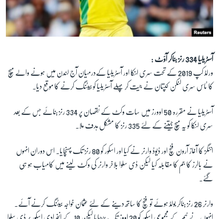
آسٹریلیا 334 رنز بناکر آؤٹ :
ورلڈ کپ 2019 کے تحت سری لنکا اور آسٹریلیا کےدرمیان آج لندن میں ہونے والے میچ
کا ٹاس سری لنکن کپتان نے جیت کر پہلے آسٹریلیا کو بیٹنگ کرنے کا موقع دیا۔
آسٹریلیا نے مقررہ 50 اوورز میں سات وکٹ کے نقصان پر 334 رنز بنائے جس کے بعد
سری لنکا کو یہ میچ جیتنے کے لئے 335 رنز کا مشکل ہدف ملا۔
اننگز کا آغاز آرون فنچ اور ڈیوڈ وارنر نے کیا اور اسکور کو 80 رنز تک پہنچایا۔ اس دوران انہوں
نے بالرز کا جم کا مقابلہ کیا لیکن ڈی سلوا بلاخر وارنر کی وکٹ لینے میں کامیاب ہو ہی
گئے۔
وارنر 26 رنز بناکر بولڈ ہوئے تو فنچ کا ساتھ دینے کے لئے عثمان خواجہ بیٹنگ کرنے آئے۔
انہوں نے ٹیم کے مجموعی اسکور کو 20 اووز تک بڑھایا لیکن 10 کے انفرادی اسکور پر ڈی سلوا