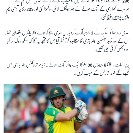
200 رنز سے زائد رنز کا اسکور بنانے میں کامیاب ہونے والے سری لنکن ٹیم کے
دوسرے کھلاڑی کے آؤٹ ہونے کے بعد بیٹنگ لائن لڑکھڑا گئی اور 209 رنز پر آدھی ٹیم
واپس پویلین پہنچ گئی۔
سری وردھنا کو اسٹاک نے 3 رنز پر آؤٹ کردیا۔ یہ سری لنکا کو ہونے والا پانچواں نقصان تھا۔
اس کے بعد تو ہر بیٹسمین جلد بازی کا مظاہرہ کرتا نظر آیا جس کا نتیجہ یہ نکلا کہ اسکور روک سا گیا
اور وکٹس گرتی چلی گئیں۔
پریرا سات ، اڈانا 8 ،مینڈس 30، ملنگا ایک بناکر آؤٹ ہوئے۔ زیادہ تر وکٹس جلد بازی میں
کھیلے گئے غلط شارٹس کے سبب گریں۔