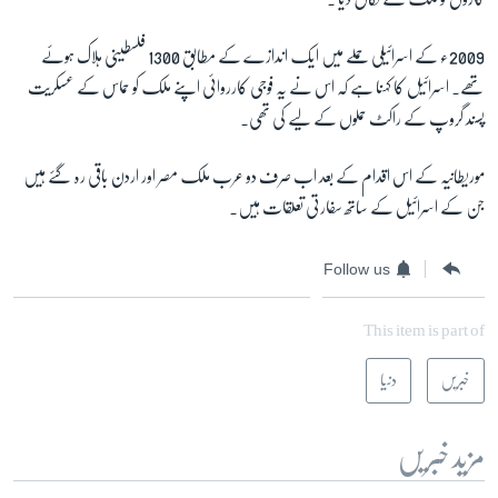
2009ء کے اسرائیلی حملے میں ایک اندازے کے مطابق 1300 فلسطینی ہلاک ہوئے
زبان
تھے۔ اسرائیل کا کہنا ہے کہ اس نے یہ فوجی کارروائی اپنے ملک کو حماس کے عسکریت
پسند گروپ کے راکٹ حملوں کے لیے کی تھی۔
موریطانیہ کے اس اقدام کے بعد اب صرف دو عرب ملک مصر اور اردن باقی رہ گئے ہیں
جن کے اسرائیل کے ساتھ سفارتی تعلقات ہیں۔
Follow us
This item is part of
خبریں
دنیا
مزید خبریں