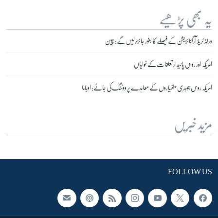
یہ بھی پڑھیے
ورلڈ ٹریڈ آرگنائزیشن کے فیصلے کا بغور جائزہ لیں گے: چین
امریکہ اور روس پائیدار تعلقات کے خواہاں
امریکہ روس جوہری ہتھیاروں کے معاہدے پر ووٹنگ کی جائے: اوباما
مزید خبریں
FOLLOW US