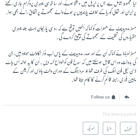
نیا سمجھوتہ شامل ہے جِس پر اپریل میں دستخط ہوئے، اور سا تھ ہی جوہری پروگرام جاری رکھنے
پر ایران اور شمالی کوریا کے خلاف پابندیوں پر ہونےوالے سمجھوتے پر اتفاقِ رائے بھی ہوا۔
مسٹر مدویدیف نے جمعرات کو کہا کہ اُنھیں توقع ہے کہ روسی پارلیمان بہت جلد جوہری
ہتھیاروں کی تخفیف کے سمجھوتے کی توثیق کردے گی۔
مسٹر اوباما نے کہا کہ اُن کے اور صدر مدویدیف کے پاس اب ٹِوٹر اکاؤنٹ موجود ہیں، جِن
کی بدولت وہ اِس قابل ہو سکتے ہیں کہ سُرخ فون کو الوداع کہہ دیں۔ اُن کا یہ حوالہ اُس ہاٹ
لائن ٹیلی فون لنک کی طرف تھا جو سرد جنگ کے دوران وائٹ ہاؤس اور کریملن کے
مابین فوری رابطہ قائم کرنے کا کام دیتا تھا۔
Follow us
This item is part of
خبریں
دنیا
امریکہ