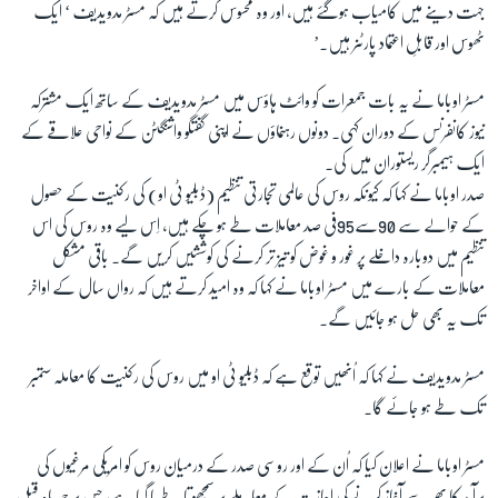
جہت دینے میں کامیاب ہوگئے ہیں، اور وہ محسوس کرتے ہیں کہ مسٹر مدویدیف ‘ ایک
آرٹ
ٹھوس اور قابلِ اعتماد پارٹنر ہیں۔’
آزادیٔ صحافت
سائنس و ٹیکنالوجی
مسٹر اوباما نے یہ بات جمعرات کو وائٹ ہاؤس میں مسٹر مدویدیف کے ساتھ ایک مشترکہ
نیوز کانفرنس کے دوران کہی۔ دونوں رہنماؤں نے اپنی گفتگو واشنگٹن کے نواحی علاقے کے
صحت
ایک ہیمبرگر ریستوران میں کی۔
دلچسپ و عجیب
صدر اوباما نے کہا کہ کیونکہ روس کی عالمی تجارتی تنظیم (ڈبلیو ٹی او) کی رکنیت کے حصول
ویڈیوز
کے حوالے سے 90سے95فی صد معاملات طے ہو چکے ہیں، اِس لیے وہ روس کی اس
تنظیم میں دوبارہ داخلے پر غور و غوض کو تیز تر کرنے کی کوششیں کریں گے۔ باقی مشکل
آڈیو
معاملات کے بارے میں مسٹر اوباما نے کہا کہ وہ امید کرتے ہیں کہ رواں سال کے اواخر
اسپیشل کوریج
تک یہ بھی حل ہو جائیں گے۔
اداریہ
مسٹر مدویدیف نے کہا کہ اُنھیں توقع ہے کہ ڈبلیو ٹی او میں روس کی رکنیت کا معاملہ ستمبر
Learning English
تک طے ہو جائے گا۔
FOLLOW US
مسٹر اوباما نے اعلان کیا کہ اُن کے اور روسی صدر کے درمیان روس کو امریکی مرغیوں کی
برآمد کا پھر سے آغاز کرنےکی اجازت کے معاملے پر سمجھوتا طےپا گیا ہے، جس پر چھ ماہ قبل