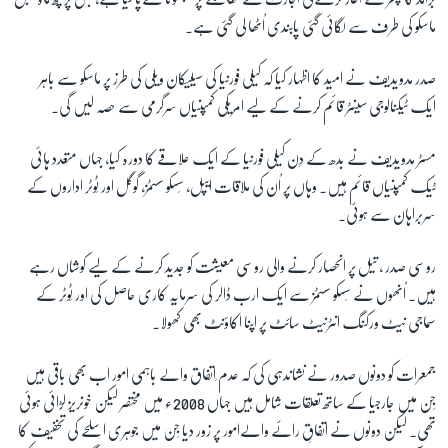
ماسکو کی طرف سے لگائی گئی پابندی اُٹھا لی گئی ہے۔
زبان
صدر مدویدیف نے امید کا اظہار کیا کہ کیلی فورنیا کی سیلیکان ویلی کی طرز پر ماسکو سے باہر
ایک ٹیکنالوجی سینٹر قائم کرنے کے لیے امریکی کمپنیاں سرگرمی سے حصہ لیں گی۔
مسٹر مدویدیف نے بدھ کے دِن کیلی فورنیا کے ایک علاقے کا دورہ کیا، جہاں متعدد ہائی
ٹیک کمپنیاں قائم ہیں۔ وہاں پر اُن کی ملاقات ایپل، سِسکو سسٹمز، گوگل اور ٹِوٹر اداروں کے
سربراہان سے ہوئی۔
روسی صدر ، تیل پر انحصار کرنے والی روسی معیشت کو جدید کرنے کے لیے کوشاں رہے
ہیں۔ اُنھوں نے سِسکو سسٹمز سے ایک ارب ڈالر کی سرمایہ کاری حاصل کی اور ٹِوٹر کے
سماجی نیٹ ورکنگ انٹرنیٹ سائٹ پر اپنا اکاؤنٹ بھی کھولا۔
جمعرات کو دونوں صدور نے نشاندہی کی کہ عدم ِاتفاق والے باہمی امور اب بھی باقی ہیں
جِن میں جارجیا کے ساتھ تعلقات شامل ہیں جہاں 2008ء میں مختصر لیکن خونریز لڑائی ہوئی
تھی۔ لیکن دونوں نے اتفاقِ رائے والےامور پر زور دیا جِن میں جوہری اسلحے کی تخفیف کا