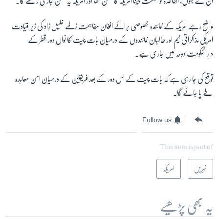
ان کے بقول، القاعدہ کو شکست دینا امریکہ کا مشن تھا اور امریکہ یہ مشن جاری رکھے گا۔
واضح رہے امریکہ کے نمائندہ خصوصی برائے افغان مفاہمت زلمے خلیل زاد کی زیرِ قیادت
امریکی مذاکراتی ٹیم اور طالبان نمائندوں کے درمیان بات چیت کا نواں دور قطر کے
دارالحکومت دوحہ میں جاری ہے۔
توقع کی جا رہی ہے کہ بات چیت کے اس دور کے بعد فریقین کے درمیان امن معاہدہ
طے پا جائے گا۔
Follow us
This item is part of
خبریں
امریکہ
یہ بھی پڑھیے