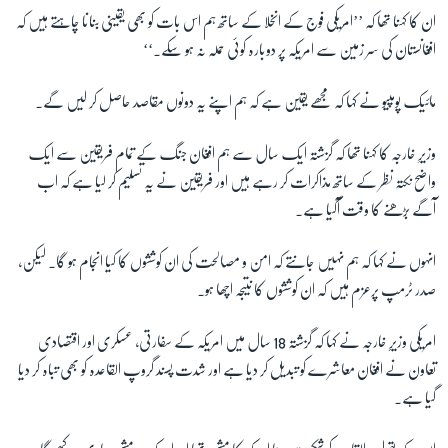
ان کا کہنا تھا کہ ’’امریکی فوج کے انخلا کے ساتھ ہم اس بات کو بھی یقینی بنانا چاہتے ہیں کہ
افغانستان کی سر زمین سے امریکہ پر دوبارہ کوئی حملہ نہ ہو سکے۔‘‘
زبان
مائیک پومپیو نے کہا کہ مجھے یقین ہے کہ ہم اپنے یہ دونوں مقاصد حاصل کر لیں گے۔
وزیرِ خارجہ کا کہنا تھا کہ گزشتہ ایک سال سے ہم افغان جنگ کے تمام فریقین سے ایک
واضح نکتہ نظر کے ساتھ مذاکرات کر رہے ہیں اور فریقین نے یہ تسلیم کر لیا ہے کہ اب
آگے بڑھنے کا وقت آگیا ہے۔
انہوں نے کہا کہ ہم نہیں جانتے کہ امن و مصالحت کی ان کوششوں کا کیا انجام ہو گا۔ لیکن،
صدر ٹرمپ پرعزم ہیں کہ ان کوششوں کا نتیجہ اچھا ہو۔
امریکی وزیرِِ خارجہ نے کہا کہ گزشتہ 18 سال میں امریکہ کے سفارتی، عسکری اور اقتصادی
تعاون نے افغان معاشرے کو تبدیل کر دیا ہے اور شدت پسند گروپ القاعدہ کو بھی تباہ کر دیا
گیا ہے۔