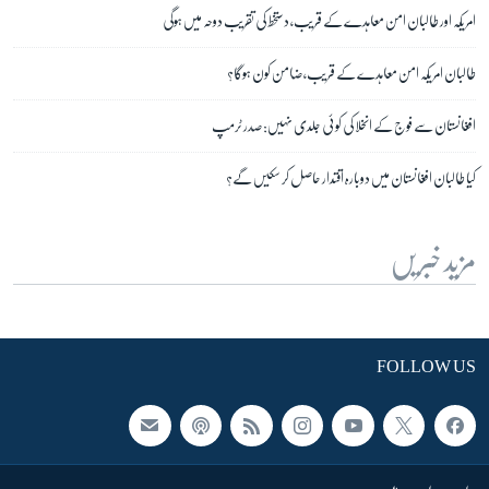
امریکہ اور طالبان امن معاہدے کے قریب، دستخط کی تقریب دوحہ میں ہوگی
طالبان امریکہ امن معاہدے کے قریب، ضامن کون ہوگا؟
افغانستان سے فوج کے انخلا کی کوئی جلدی نہیں: صدر ٹرمپ
کیا طالبان افغانستان میں دوبارہ اقتدار حاصل کر سکیں گے؟
مزید خبریں
FOLLOW US