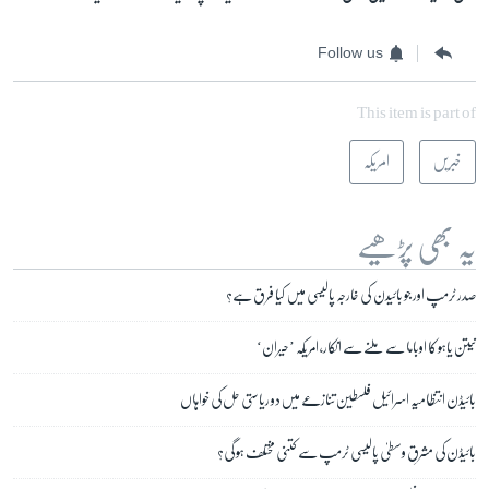
Follow us
This item is part of
خبریں
امریکہ
یہ بھی پڑھیے
صدر ٹرمپ اور جو بائیدن کی خارجہ پالیسی میں کیا فرق ہے؟
نیتن یاہو کا اوباما سے ملنے سے انکار، امریکہ ’حیران‘
بائیڈن انتظامیہ اسرائیل فلسطین تنازعے میں دو ریاستی حل کی خواہاں
بائیڈن کی مشرقِ وسطیٰ پالیسی ٹرمپ سے کتنی مختلف ہو گی؟