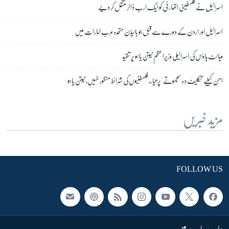
اسرائیل نے فلسطینی اتھارٹی کو ایک ارب ڈالر منتقل کر دیے
اسرائیل اور اردن کے دورے سے قبل جو بائیڈن متحدہ عرب امارات میں
وہائٹ ہاؤس کی اسرائیلی وزیرِاعظم نیتن یاہو پر تنقید
امن کیلیے 'تکلیف دہ سمجھوتے' پر تیار، فلسطنیوں کی شرائط منظور نہیں، نیتن یاہو
مزید خبریں
FOLLOW US
ہمارے بارے میں