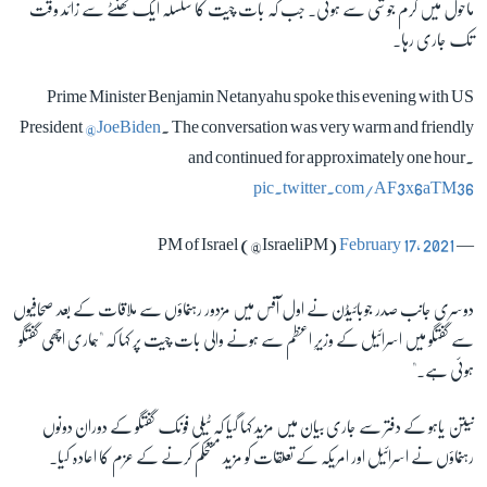
ماحول میں گرم جوشی سے ہوئی۔ جب کہ بات چیت کا سلسلہ ایک گھنٹے سے زائد وقت
تک جاری رہا۔
زبان
Prime Minister Benjamin Netanyahu spoke this evening with US
President
@JoeBiden
. The conversation was very warm and friendly
and continued for approximately one hour.
pic.twitter.com/AF3x6aTM36
February 17, 2021
— PM of Israel (@IsraeliPM)
دوسری جانب صدر جوبائیڈن نے اول آفس میں مزدور رہنماؤں سے ملاقات کے بعد صحافیوں
سے گفتگو میں اسرائیل کے وزیرِ اعظم سے ہونے والی بات چیت پر کہا کہ "ہماری اچھی گفتگو
ہوئی ہے۔"
نیتن یاہو کے دفتر سے جاری بیان میں مزید کہا گیا کہ ٹیلی فونک گفتگو کے دوران دونوں
رہنماؤں نے اسرائیل اور امریکہ کے تعلقات کو مزید مستحکم کرنے کے عزم کا اعادہ کیا۔