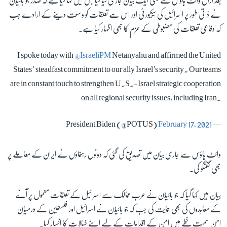
بعد ازاں وائٹ ہاؤس سے بھی ایک بیان جاری کیا گیا جس میں کہا گیا ہے کہ صدر جو بائیڈن
نے ذاتی طور پر اسرائیل کی سیکیورٹی اور اس سے تعلقات کو وسعت دینے کے ارادے جب
کہ دفاعی تعلقات کی مضبوطی کے عزم کا بھی اظہار کیا ہے۔
I spoke today with
@IsraeliPM
Netanyahu and affirmed the United
States’ steadfast commitment to our ally Israel’s security. Our teams
are in constant touch to strengthen U.S.-Israel strategic cooperation
on all regional security issues, including Iran.
February 17, 2021
— President Biden (@POTUS)
وائٹ ہاؤس سے جاری بیان میں تصدیق کی گئی کہ دونوں رہنماؤں نے ایران کے معاملے پر
بھی گفتگو کی۔
بیان میں کہا گیا کہ جو بائیڈن نے عرب ممالک سے اسرائیل کے تعلقات معمول پر آنے
کے معاہدوں کی بھی حمایت کی جب کہ جو بائیڈن نے اسرائیل اور فلسطین کے درمیان
امن سمیت خطے میں امن کے اقدامات کے لیے اپنے خیالات کا اظہار کیا۔