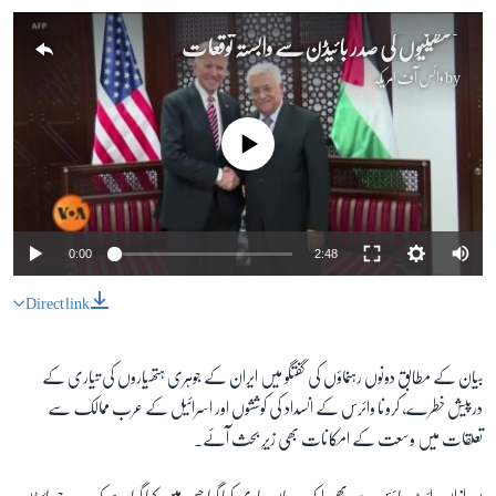
فلسطینیوں کی صدر بائیڈن سے وابستہ توقعات
by
وائس آف امریکہ
No media source currently available
0:00
2:48
Direct link
بیان کے مطابق دونوں رہنماؤں کی گفتگو میں ایران کے جوہری ہتھیاروں کی تیاری کے
درپیش خطرے، کرونا وائرس کے انسداد کی کوششوں اور اسرائیل کے عرب ممالک سے
تعلقات میں وسعت کے امکانات بھی زیرِ بحث آئے۔