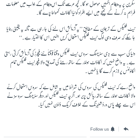
سکرین پر یہ پیغام انہیں موصول ہو گا۔ کچھ عرصے تک اس پیغام کے جواب میں معلومات
فراہم نہ کرنے کے نتیجے میں ایسے افراد کو نیا اکاؤنٹ کھولنا پڑے گا۔
زبان
نیٹ فلیکس کے ترجمان کے مطابق ’’یہ آزمائش اس لئے کی جا رہی ہے تاکہ یہ یقینی بنایا
جا سکے کہ صرف وہی لوگ نیٹ فلیکس استعمال کریں جنہیں اس کا اختیار ہے۔‘‘
دنیا کی سب سے بڑی سٹریمنگ سروس نیٹ فلیکس وقتاً فوقتاً نئے فیچرز کی آزمائش کرتی رہتی
ہے۔ یہ واضح نہیں کہ اکاؤنٹ ہولڈر کے ساتھ رہنے کی تصدیق والا فیچر نیٹ فلیکس تمام
اکاؤنٹس پر لازم کرے گا یا نہیں۔
واضح رہے کہ نیٹ فلیکس کی سروس کی شرائط میں یہ شامل ہے کہ سروس استعمال کرنے
والا اکاؤنٹ ہولڈر کے ساتھ رہائش پزیر ہو۔ اگرچہ نیٹ فلیکس اور دیگر سٹریمنگ سروسز نے
اس سے پہلے پاس ورڈ شئیرنگ کے خلاف کریک ڈاؤن نہیں کیا۔
Follow us