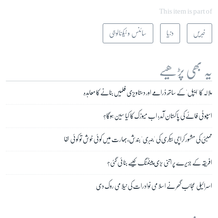
This item is part of
خبریں
دنیا
سائنس و ٹیکنالوجی
یہ بھی پڑھیے
ملالہ کا 'ایپل' کے ساتھ ڈرامے اور دستاویزی فلمیں بنانے کا معاہدہ
اسپوٹی فائے کی پاکستان آمد؛ اب میوزک کا کیا سین ہوگا؟
ممبئی کی مشہور کراچی بیکری کی 'جبری' بندش، بھارت میں کوئی خوش تو کوئی خفا
افریقہ کے جزیرے پر اتنی بڑی پینٹنگ کیسے بنائی گئی؟
اسرائیلی عجائب گھر نے اسلامی نوادرات کی نیلامی روک دی