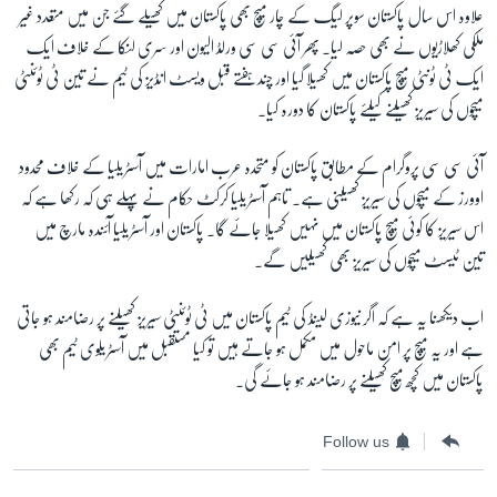
علاوہ اس سال پاکستان سوپر لیگ کے چار میچ بھی پاکستان میں کھیلے گئے جن میں متعدد غیر
ملکی کھلاڑیوں نے بھی حصہ لیا۔ پھر آئی سی سی ورلڈ الیون اور سری لنکا کے خلاف ایک
ایک ٹی ٹونٹی میچ پاکستان میں کھیلا گیا اور چند ہفتے قبل ویسٹ انڈیز کی ٹیم نے تین ٹی ٹوئنٹی
میچوں کی سیریز کھیلنے کیلئے پاکستان کا دورہ کیا۔
آئی سی سی پروگرام کے مطابق پاکستان کو متحدہ عرب امارات میں آسٹریلیا کے خلاف محدود
اوورز کے میچوں کی سیریز کھیلنی ہے۔ تاہم آسٹریلیا کرکٹ حکام نے پہلے ہی کہ رکھا ہے کہ
اس سیریز کا کوئی میچ پاکستان میں نہیں کھیلا جائے گا۔ پاکستان اور آسٹریلیا آئندہ مارچ میں
تین ٹیسٹ میچوں کی سیریز بھی کھیلیں گے۔
اب دیکھنا یہ ہے کہ اگر نیوزی لینڈ کی ٹیم پاکستان میں ٹی ٹوئنٹی سیریز کھیلنے پر رضامند ہو جاتی
ہے اور یہ میچ پر امن ماحول میں مکمل ہو جاتے ہیں تو کیا مستقبل میں آسٹریلوی ٹیم بھی
پاکستان میں کچھ میچ کھیلنے پر رضامند ہو جائے گی۔
Follow us