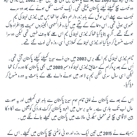
دو ٹیسٹ میچ کھیلنے کیلئے پاکستان پہنچی تھی۔ ایک ٹیسٹ مکمل ہونے کے بعد دوسرے
ٹیسٹ سے پہلے اُس ہوٹل کے باہر زور دار بم دھماکہ ہوا تھا جس میں نیوزی لینڈ کی ٹیم
زبان
ٹھہری ہوئی تھی۔ اس دھماکے کے نتیجے میں گیارہ فرانسیسی انجینئروں سمیت
15
افراد ہلاک
ہو گئے تھے۔ اگرچہ بتایا گیا تھا کہ نیوزی لینڈ کی ٹیم اس حملے کا ہدف نہیں تھی لیکن دوسرا
ٹیسٹ منسوخ کر دیا گیا اور نیوزی لینڈ کے کھلاڑی اُسی روز وطن لوٹ گئے تھے۔
تاہم نیوزی لینڈ کی ٹیم اگلے برس
2003
میں ون ڈے سیریز کھیلنے کیلئے پاکستان آئی تھی۔
اُس کے بعد پروگرام کے مطابق نیوزی لینڈ کو دسمبر
2009
میں بھی پاکستان کا دورہ کرنا تھا
لیکن اسی سال سری لنکن ٹیم پر لاہور میں ہونے والے حملے کے باعث یہ دورہ منسوخ کر
دیا گیا۔
اس کے بعد سے پاکستان نے اپنی تمام ہوم سیریز پاکستان سے باہر ہی کھیلیں اور یہ صورت
حال اب تک جاری ہے۔ حالیہ برسوں میں البتہ پاکستان کرکٹ بورڈ کی کوششوں سے اکا دکا
بین الاقوامی میچ غیر معمولی سیکورٹی حالات میں پاکستان میں کھیلے جانے لگے ہیں۔
زمبابوے نے
2015
میں تین ایک روزہ اور دو ٹی ٹوئنٹی میچ پاکستان میں کھیلے۔ اس کے