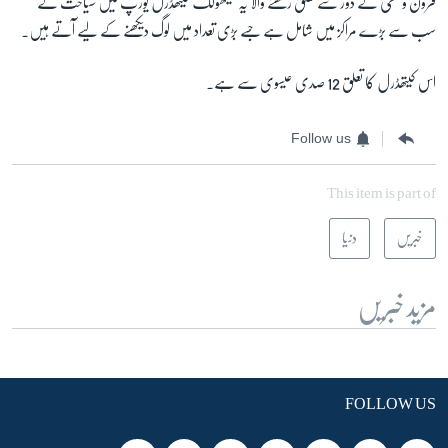
قرون وسطیٰ کے دور سے تعلق رکھنے والا یہ کیتھولک کیتھڈرل یورپ میں سیاحت کے
سب سے بڑے مراکز میں شامل ہے جسے بڑی تعداد میں لوگ دیکھنے کے لیے آتے ہیں۔
اس کیتھڈرل کا تعلق 12 صدی عیسوی سے ہے۔
Follow us
This item is part of
خبریں
دنیا
مزید خبریں
FOLLOW US