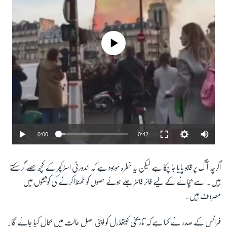
No media source currently available
0:00
0:42
اگرچہ آگ پر قابو پایا جا چکا ہے لیکن یہ خطرہ موجود ہے کہ اندورنی اسٹرکچر کے کچھ حصے گر سکتے
ہیں۔ اسے بچانے کے لیے فائر فائٹر جلے ہوئے حصوں کو ٹھنڈا کرنے کی کوششوں میں
مصروف ہیں۔
فرانس کے صدر نے کہا ہے کہ تاریخی کیتھڈرل کو اپنی اصل حالت میں بحال کیا جائے گا۔