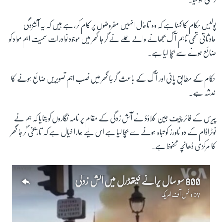
پولیس حکام کا کہنا ہے کہ وہ تاحال انہیں مفروضوں پر کام کررہے ہیں کہ یہ آتشزدگی
زبان
حادثاتی تھی تاہم آگ بجھانے والے عملے نے گرجا گھر میں موجود نوادرات سمیت اہم مواد کو
ضائع ہونے سے بچا لیا ہے۔
حکام کے مطابق پانی اور آگ کے باعث گرجا گھر میں نصب اہم تصویریں ضائع ہونے کا
خدشہ ہے۔
پیرس کے فائر چیف جین کلاؤڈ نے آتش زدگی کے مقام پر نامہ نگاروں کو بتایا کہ ہم نے
نوٹراڈام کے دو ٹاورز کو تباہ ہونے سے بچا لیا ہے اس لیے ہمارا خیال ہے کہ تاریخی گرجا گھر
کا مرکزی ڈھانچہ محفوظ ہے۔
800 سو سال پرانے کیتھڈرل میں آتش زدگی
by
وائس آف امریکہ