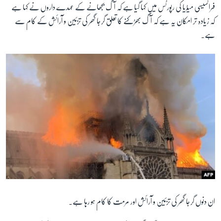
فرانسیسی میڈیا کی رپورٹس میں کہا گیا ہے کہ آگ بجھانے کے عہدے داروں نے کہا ہے
کہ زیادہ تر امکان یہ ہے کہ آگ بھڑکنے کا تعلق گرجا گھر کی تزئین و آرائش کے کام سے
ہے۔
ان دنوں گرجا گھر کی تزئین و آرائش اور مرمت کا کام ہو رہا ہے۔