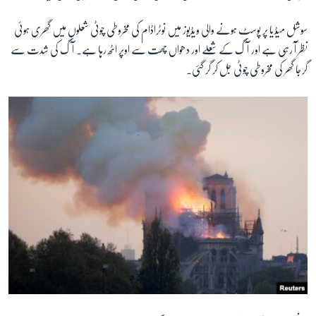
سوشل میڈیا پر پوسٹ ہونے والی ویڈیوز میں نوٹراڈام کی مخروطی چوٹی شعلوں میں گھری ہوئی
نظر آ رہی ہے اور آگ کے شعلے اور دھواں چھت سے اوپر اٹھ رہا ہے۔ آگ کی شدت سے
گرجا گھر کی مخروطی چوٹی جل کر گر گئی۔