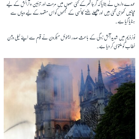
عہدے داروں نے بتایا کہ گرجا گھر کے کئی حصوں میں مرمت اور تزئین و آرائش کے لیے
مچانیں کھڑی گئی ہیں اور پچھلے ہفتے کانسی کے مجسموں کو اس مقصد کے لیے وہاں سے
ہٹایا گیا ہے۔
نوٹرڈیم میں شدید آتش زدگی کے باعث صدر ایمنوئل میکرون نے قوم سے اپنے ٹیلی وژن
خطاب کو ملتوی کر دیا ہے۔