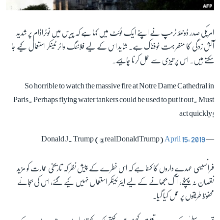
امریکی صدر ڈونلڈ ٹرمپ نے اپنے ایک ٹوئٹ میں کہا ہے کہ پیرس میں نوٹراڈام پر شدید
آتش زدگی کا منظر بہت خوفناک ہے۔ شاید اس کے لیے فلانئگ واٹر ٹینکر استعمال کیے جا
سکتے ہیں۔ اس پر تیزی سے عمل کرنا چاہیے۔
So horrible to watch the massive fire at Notre Dame Cathedral in
Paris. Perhaps flying water tankers could be used to put it out. Must
act quickly!
April 15, 2019
— Donald J. Trump (@realDonaldTrump)
فرانسیسی عہدے داروں کا کہنا ہے کہ اس خطرے کے پیش نظر کہ تاریخی عمارت کو مزید
نقصان نہ پہنچے، آگ بجھانے کے لیے ایئر ٹینکر استعمال نہیں کیے گئے، اس کی بجائے
محفوظ طریقوں پر عمل کیا گیا۔