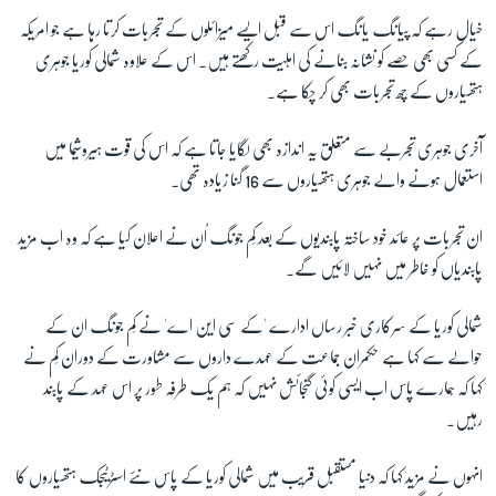
خیال رہے کہ پیانگ یانگ اس سے قبل ایسے میزائلوں کے تجربات کرتا رہا ہے جو امریکہ
کے کسی بھی حصے کو نشانہ بنانے کی اہلیت رکھتے ہیں۔ اس کے علاوہ شمالی کوریا جوہری
زبان
ہتھیاروں کے چھ تجربات بھی کر چکا ہے۔
آخری جوہری تجربے سے متعلق یہ اندازہ بھی لگایا جاتا ہے کہ اس کی قوت ہیروشیما میں
استعمال ہونے والے جوہری ہتھیاروں سے 16 گنا زیادہ تھی۔
ان تجربات پر عائد خود ساختہ پابندیوں کے بعد کِم جونگ اُن نے اعلان کیا ہے کہ وہ اب مزید
پابندیاں کو خاطر میں نہیں لائیں گے۔
شمالی کوریا کے سرکاری خبر رساں ادارے 'کے سی این اے' نے کِم جونگ ان کے
حوالے سے کہا ہے حکمران جماعت کے عہدے داروں سے مشاورت کے دوران کِم نے
کہا کہ ہمارے پاس اب ایسی کوئی گنجائش نہیں کہ ہم یک طرفہ طور پر اس عہد کے پابند
رہیں۔
انہوں نے مزید کہا کہ دنیا مستقبل قریب میں شمالی کوریا کے پاس نئے اسٹرٹیجک ہتھیاروں کا