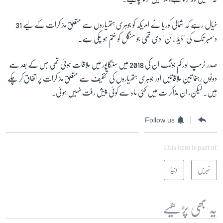
خیال رہے کہ شمالی کوریا نے امریکہ کو جوہری ہتھیاروں سے متعلق مذاکرات کے لیے 31
دسمبر تک کی "ڈیڈ لائن" دی تھی جو منگل کو ختم ہو چکی ہے۔
صدر ٹرمپ اور کم جونگ ان کی 2018 میں سنگاپور میں ملاقات ہوئی تھی جس کے بعد سے
دونوں رہنما تین ملاقاتیں اور جوہری ہتھیاروں کی تخفیف سے متعلق مذاکرات پر اتفاق کر چکے
ہیں۔ لیکن، ان مذاکرات میں کئی ماہ سے کوئی پیش رفت نہیں ہوئی۔
Follow us
This item is part of
خبریں
دنیا
یہ بھی پڑھیے