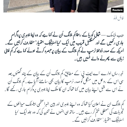
آرٹ
آزادیٔ صحافت
فائل فوٹو
سائنس و ٹیکنالوجی
ویب ڈیسک —
شمالی کوریا کے رہنما کِم جونگ اُن نے کہا ہے کہ وہ اپنا جوہری پروگرام
صحت
جاری رکھیں گے اور مستقبل قریب میں ایک "نیا اسٹرٹیجک ہتھیار" متعارف کرائیں گے۔
دلچسپ و عجیب
امریکہ کے صدر ڈونلڈ ٹرمپ نے کِم جونگ کے بیان پر تبصرہ کرتے ہوئے کہا ہے کہ کِم اپنی
ویڈیوز
زبان سے پھرنے والے نہیں ہیں۔
آڈیو
خبر رساں ادارے 'اے ایف پی' کے مطابق، کِم جونگ اُن کے بیان کے چند گھنٹوں بعد
اسپیشل کوریج
ہی اس کے ردعمل میں منگل کو صدر ٹرمپ کا بیان بھی سامنے آ گیا ہے۔ کِم جونگ اُن
اداریہ
نے اس سے قبل اپنے بیان میں کہا تھا کہ ان کا ملک اپنا جوہری پروگرام جاری رکھے گا۔
Learning English
کِم جونگ ان نے اعلان کیا تھا کہ وہ اپنے جوہری اور بین البراعظمی بیلسٹک میزائلوں کے
تجربات کی معطلی ختم کر رہے ہیں۔ ساتھ ہی انہوں نے تنبیہ کی کہ وہ جلد ایک "نیا
FOLLOW US
اسٹرٹیجک ہتھیار" متعارف کرائیں گے۔