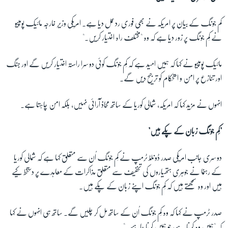
کم جونگ کے بیان پر امریکہ نے بھی فوری ردعمل دیا ہے۔ امریکی وزیرِ خارجہ
مائیک پومپیو
نے کِم جونگ پر زور دیا ہے کہ وہ "مختلف راہ اختیار کریں۔"
مائیک پومپیو نے کہا کہ ہمیں امید ہے کہ کِم جونگ کوئی دوسرا راستہ اختیار کریں گے اور جنگ
اور تنازع پر امن و استحکام کو ترجیح دیں گے۔
انہوں نے مزید کہا کہ امریکہ، شمالی کوریا کے ساتھ محاذ آرائی
نہیں، بلکہ امن
چاہتا ہے۔
"کِم جونگ زبان کے پکّے ہیں"
دوسری جانب امریکی صدر ڈونلڈ ٹرمپ نے کِم جونگ اُن سے متعلق کہا ہے کہ
شمالی کوریا
کے رہنما نے جوہری ہتھیاروں کی تخفیف سے متعلق مذاکرات کے معاہدے پر دستخط کیے
ہیں اور وہ سمجھتے ہیں کہ کِم جونگ اپنے زبان کے پکے ہیں۔
صدر ٹرمپ نے کہا کہ وہ کِم جونگ اُن کے ساتھ مل کر چلیں گے۔ ساتھ ہی انہوں نے کہا
کہ "ہمیں وہ کرنا ہے، جو ہمیں کرنا چاہیے۔"