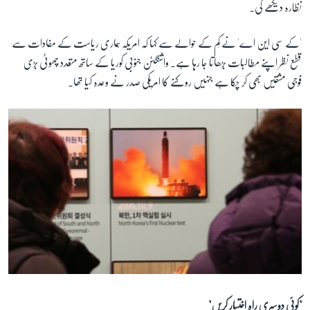
نظارہ دیکھے گی۔
'کے سی این اے' نے کِم کے حوالے سے کہا کہ امریکہ ہماری ریاست کے مفادات سے
قطع نظر اپنے مطالبات بڑھاتا جا رہا ہے۔ واشنگٹن جنوبی کوریا کے ساتھ متعدد چھوٹی بڑی
فوجی مشقیں بھی کر چکا ہے جنہیں روکنے کا امریکی صدر نے وعدہ کیا تھا۔
"کوئی دوسری راہ اختیار کریں"