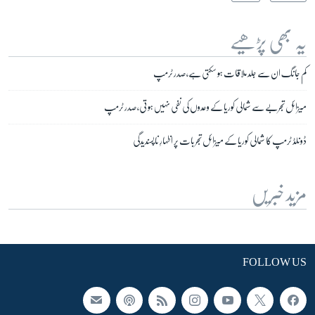
یہ بھی پڑھیے
کم جانگ ان سے جلد ملاقات ہو سکتی ہے، صدر ٹرمپ
میزائل تجربے سے شمالی کوریا کے وعدوں کی نفی نہیں ہوتی، صدر ٹرمپ
ڈونلڈ ٹرمپ کا شمالی کوریا کے میزائل تجربات پر اظہارِ ناپسندیدگی
مزید خبریں
FOLLOW US