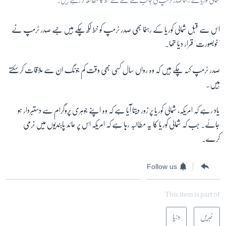
اس سے قبل شمالی کوریا کے رہنما بھی صدر ٹرمپ کو خط لکھ چکے ہیں جسے صدر ٹرمپ نے
'خوبصورت' قرار دیا تھا۔
صدر ٹرمپ کہہ چکے ہیں کہ وہ رواں سال کسی بھی وقت کم جونگ ان سے ملاقات کر سکتے
ہیں۔
یاد رہے کہ امریکہ، شمالی کوریا پر زور دیتا آیا ہے کہ وہ اپنے جوہری پروگرام سے دستبردار ہو
جائے۔ جب کہ شمالی کوریا کا یہ مطالبہ رہا ہے کہ امریکہ اس پر عائد پابندیوں میں نرمی
کرے۔
Follow us
This item is part of
خبریں
دنیا