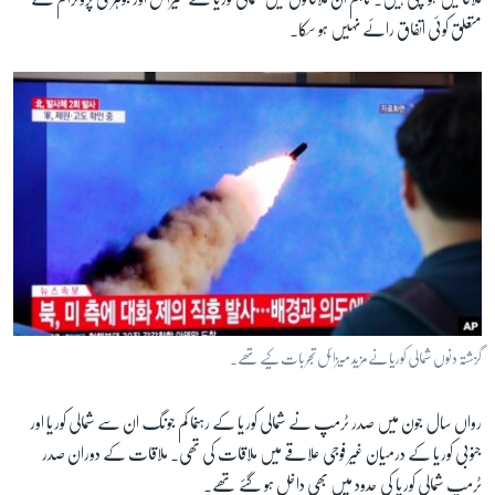
متعلق کوئی اتفاق رائے نہیں ہو سکا۔
زبان
گزشتہ دنوں شمالی کوریا نے مزید میزائل تجربات کیے تھے۔
رواں سال جون میں صدر ٹرمپ نے شمالی کوریا کے رہنما کم جونگ ان سے شمالی کوریا اور
جنوبی کوریا کے درمیان غیر فوجی علاقے میں ملاقات کی تھی۔ ملاقات کے دوران صدر
ٹرمپ شمالی کوریا کی حدود میں بھی داخل ہو گئے تھے۔