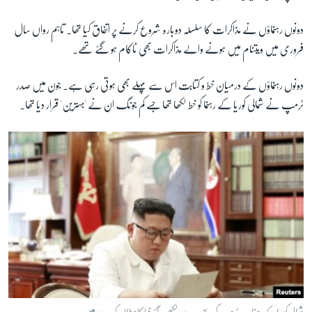
دونوں رہنماؤں نے مذاکرات کا سلسلہ دوبارہ شروع کرنے پر اتفاق کیا تھا۔ تاہم رواں سال
فروری میں ویتنام میں ہونے والے مذاکرات بھی ناکام ہو گئے تھے۔
دونوں رہنماؤں کے درمیان خط و کتابت اس سے پہلے بھی ہوتی رہی ہے۔ جون میں صدر
ٹرمپ نے شمالی کوریا کے رہنما کو خط لکھا تھا جسے کم جونگ ان نے 'بہترین' قرار دیا تھا۔
شمالی کوریا کے رہنما صدر ٹرمپ کی جانب سے لکھے گئے خط کا مطالعہ کر رہے ہیں۔