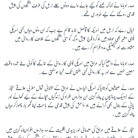
صدر اوباما نے کہا کہ جمعے کو کیے جانے والے دونوں حملے اِربل کی طرف جنگجووں کی پیش
قدمی روکنے کے لیے ضروری تھے۔
زبان
خیال رہے کہ اِربل میں امریکہ کا قونصل خانہ قائم ہے جب کہ ان دنوں وہاں کئی امریکی
فوجی مشیر بھی موجود ہیں جو کرد فوج 'پیش مرگہ' کو سنی جنگجووں کے خلاف کارروائی میں
مشاورت اور تیکنیکی مدد فراہم کر رہے ہیں۔
صدر اوباما نے واضح کیا کہ عراق میں امریکی فوجی کارروائی کے خاتمے کا کوئی طے شدہ وقت
معین نہیں ہے اور یہ کارروائی کئی ہفتوں تک محیط ہوسکتی ہے۔
صدر نے صحافیوں کو بتایا کہ امریکی طیاروں نے عراق کے انتہائی شمال مغربی علاقے 'سِنجار'
کے نزدیک پہاڑیوں پر پناہ گزین ان ہزاروں افراد کی زندگیاں بچانے کے لیے کھانے اور
پانی کے بنڈل بھی گرائے ہیں جو 'داعش' کی پیش قدمی کے باعث اپنا گھر بار چھوڑ کر وہاں
پناہ گزین ہیں۔
سنجار کے علاقے میں عراق کی عیسائی اور یزیدی اقلیت کے وہ ہزاروں افراد پناہ گزین ہیں