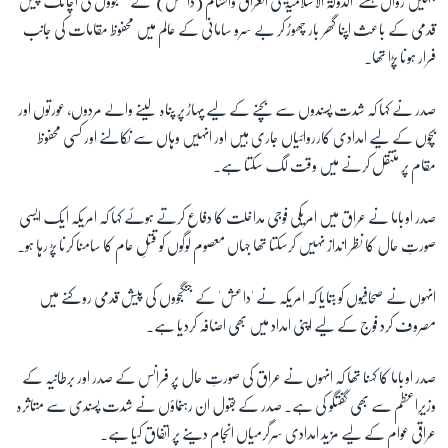
جنہیں رواں ہفتے 'الدولۃ الاسلامیۃ فی العراق والشام (داعش)' کے جنگجووں کی اچانک پیش
قدمی کے باعث اپنا گھر بار چھوڑ کر بے سرو سامانی کے عالم میں محفوظ مقامات کی جانب
فرار ہونا پڑا تھا۔
صدر نے کہا کہ شدت پسندوں سے بچنے کے لیے پہاڑ پر پناہ لینے والے مردوں، عورتوں اور
بچوں کے لیے امدادی کارروائیاں جاری ہیں اور انہیں وہاں سے نکالنے اور کسی محفوظ
مقام پر منتقل کرنے میں وقت لگ سکتا ہے۔
صدر اوباما نے عراق میں امریکی فوجی مداخلت کا دفاع کرتے ہوئے کہا کہ امریکہ ایک ایسی
صورتِ حال کا نظر انداز نہیں کرسکتا تھا جہاں معصوم لوگوں کو قتلِ عام کا سامنا کرنا پڑ رہا ہو۔
انہوں نے صحافیوں کو بتایا کہ امریکہ نے 'داعش' کے جنگجووں کی پیش قدمی روکنے میں
مصروف کرد فوج کے لیے اپنی امداد میں بھی اضافہ کردیا ہے۔
صدر اوباما کا کہنا تھا کہ انہوں نے عراق کی صورتِ حال پر فرانس کے صدر اور برطانیہ کے
وزیرِاعظم سے بھی گفتگو کی ہے۔ صدر کے بقول ان رہنماؤں نے شدت پسندی سے متاثرہ
عراقی عوام کے لیے مزید امدادی سرگرمیاں انجام دینے پر اتفاق کیا ہے۔