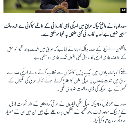
آرٹ
آزادیٔ صحافت
سائنس و ٹیکنالوجی
صدر اوباما نے واضح کیا کہ عراق میں امریکی فوجی کارروائی کے خاتمے کا کوئی طے شدہ وقت
معین نہیں ہے اور یہ کارروائی کئی ہفتوں پہ محیط ہوسکتی ہے۔
صحت
دلچسپ و عجیب
واشنگٹن —
امریکہ کے صدر براک اوباما نے کہا ہے کہ عراق میں شدت پسند تنظیم 'داعش'
ویڈیوز
کے خلاف جاری امریکی کارروائی کئی ہفتوں تک جاری رہ سکتی ہے۔
آڈیو
ہفتے کو 'وہائٹ ہاؤس' میں ایک پریس کانفرنس سے خطاب کرتے ہوئے امریکی صدر نے
اسپیشل کوریج
عراق میں شدت پسندوں پر امریکی حملوں کا دفاع کرتے ہوئے کہا کہ عراق کی اقلیتوں کے
اداریہ
تحفظ کے لیے امریکہ کی فوجی مداخلت ضروری تھی۔
صدر نے صحافیوں کو بتایا کہ امریکی جنگی طیاروں نے عراقی کردستان کے دارالحکومت اِربل
Learning English
کے نزدیک موجود شدت پسند تنظیم کے جنگجووں پر دو حملے کیے ہیں جن میں ان کے ہتھیار
اور دیگر سامان تباہ کیا گیا۔
FOLLOW US