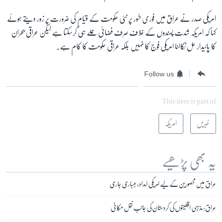
امریکی صدر نے عراق میں فوری طور پر نئی حکومت کے قیام کی ضرورت پر زور دیتے ہوئے
کہا کہ امریکہ شدت پسندوں کے خلاف صرف فضائی حملے ہی کرسکتا ہے لیکن عراقی بحران
کا پائیدار حل نکالنا امریکی فوج کا نہیں بلکہ عراقی حکومت کا کام ہے۔
Follow us
This item is part of
خبریں
امریکہ
یہ بھی پڑھیے
عراق میں محصورین کے لیے امریکی امداد، بمباری جاری
عراق: مذہبی اقلیتوں کی کردستان کی جانب نقل مکانی